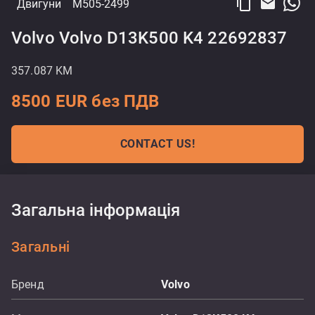
content_copy
email
Двигуни
M505-2499
Volvo Volvo D13K500 K4 22692837
357.087 KM
8500 EUR без ПДВ
CONTACT US!
Загальна інформація
Загальні
Бренд
Volvo