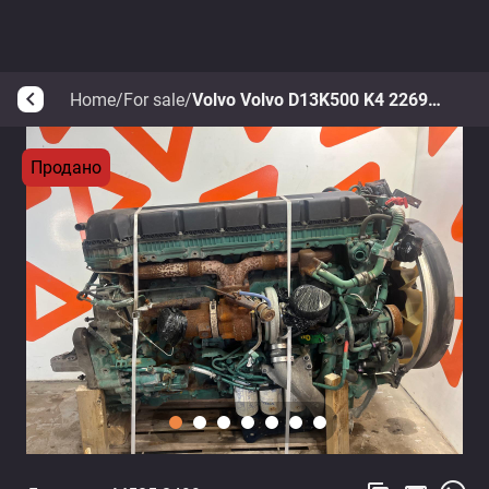
Home
/
For sale
/
Volvo Volvo D13K500 K4 22692837
arrow_back_ios
Продано