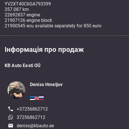
YV2XT40C6GA793399
357.087 km
22692837 engine
21907126 engine block
Інформація про продаж
KB Auto Eesti OÜ
Deniss Hmeljov
+37256862712
37256862712
deniss@kbauto.ee