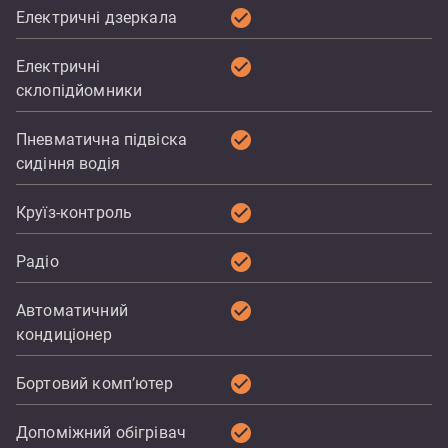
check_circle
Електричні дзеркала
check_circle
Електричні
склопідйомники
check_circle
Пневматична підвіска
сидіння водія
check_circle
Круїз-контроль
check_circle
Радіо
check_circle
Автоматичний
кондиціонер
check_circle
Бортовий комп’ютер
check_circle
Допоміжний обігрівач