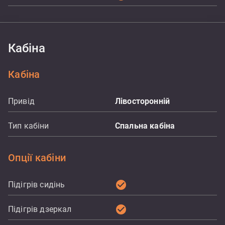
Кабіна
Кабіна
Привід
Лівосторонній
Тип кабіни
Спальна кабіна
Опції кабіни
check_circle
Підігрів сидінь
check_circle
Підігрів дзеркал