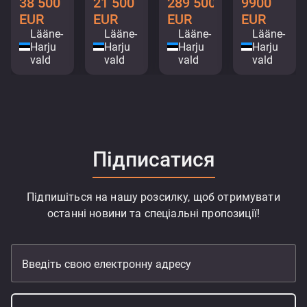
38 500
21 500
289 500
9900
EUR
EUR
EUR
EUR
Lääne-
Lääne-
Lääne-
Lääne-
Harju
Harju
Harju
Harju
vald
vald
vald
vald
Підписатися
Підпишіться на нашу розсилку, щоб отримувати
останні новини та спеціальні пропозиції!
Введіть свою електронну адресу