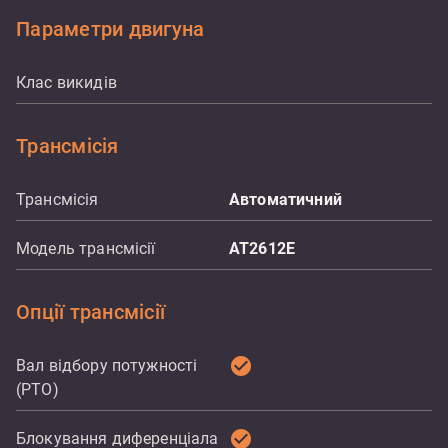
Параметри двигуна
Клас викидів
Трансмісія
Трансмісія
Автоматичний
Модель трансмісії
AT2612E
Опції трансмісії
check_circle
Вал відбору потужності
(PTO)
check_circle
Блокування диференціала