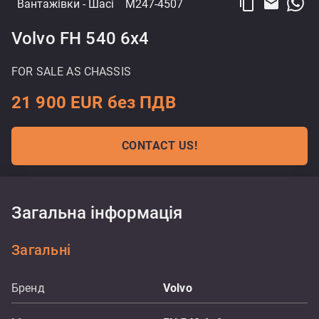
content_copy
email
Вантажівки
- Шасі
M247-4507
Volvo FH 540 6x4
FOR SALE AS CHASSIS
21 900 EUR без ПДВ
CONTACT US!
Загальна інформація
Загальні
Бренд
Volvo