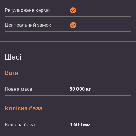
check_circle
Регульоване кермо
check_circle
Центральний замок
Шасі
Ваги
Повна маса
30 000
кг
Колісна база
Колісна база
4 600
мм