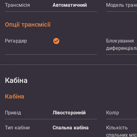
Трансмісія
Автоматичний
Модель транс
Опції трансмісії
check_circle
Ретардер
Блокування
диференціал
Кабіна
Кабіна
Привід
Лівосторонній
Колір
Тип кабіни
Спальна кабіна
Кількість
спальних мі