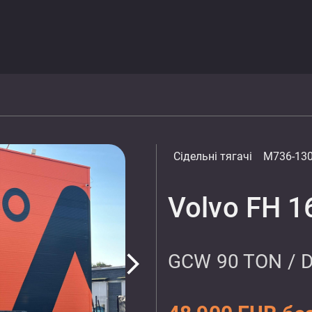
Сідельні тягачі
M736-13
Volvo FH 1
GCW 90 TON / 
arrow_forward_ios