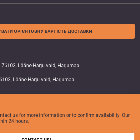
ВАТИ ОРІЄНТОВНУ ВАРТІСТЬ ДОСТАВКИ
, 76102, Lääne-Harju vald, Harjumaa
ontact us for more information or to confirm availability. Our
thin 24 hours.
CONTACT US!