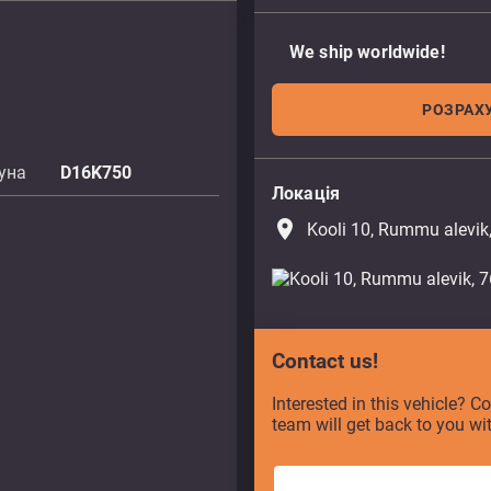
We ship worldwide!
РОЗРАХУ
уна
D16K750
Локація
place
Kooli 10, Rummu alevik
Contact us!
Interested in this vehicle? C
team will get back to you wi