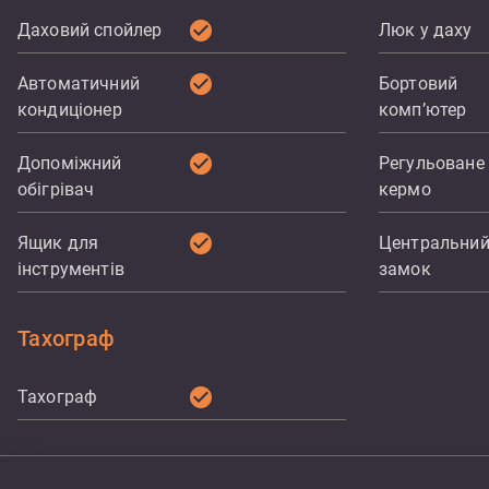
check_circle
Даховий спойлер
Люк у даху
check_circle
Автоматичний
Бортовий
кондиціонер
комп’ютер
check_circle
Допоміжний
Регульоване
обігрівач
кермо
check_circle
Ящик для
Центральни
інструментів
замок
Тахограф
check_circle
Тахограф