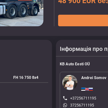
48 900 EUR бе
Інформація про 
KB Auto Eesti OÜ
FH 16 750 8x4
Andrei Somov
+37256711195
37256711195