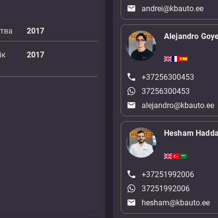
andrei@kbauto.ee
цтва
2017
Alejandro Goy
ік
2017
+37256300453
37256300453
alejandro@kbauto.ee
Hesham Hadd
+37251992006
37251992006
hesham@kbauto.ee