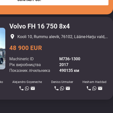
Volvo FH 16 750 8x4
place
Kooli 10, Rummu alevik, 76102, Lääne-Harju vald, Harjumaa
48 900 EUR
Machineric ID
M736-1300
Рік виробництва
2017
Показник лічильника
490135 км
ko
Alejandro Goyeneche
Deniss Urmaker
Hesham Haddad