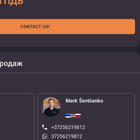
з ПДВ
CONTACT US!
продаж
Mark Ševtšenko
+37256219812
37256219812