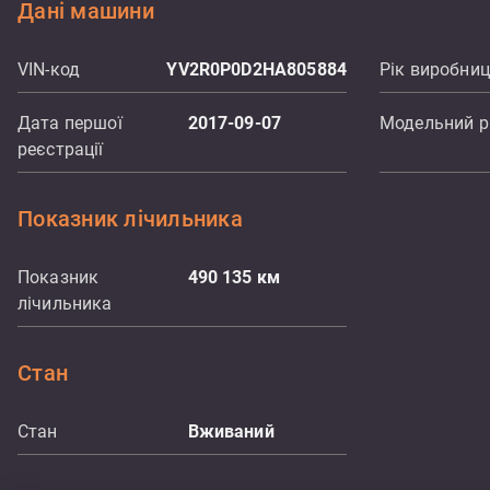
Дані машини
VIN-код
YV2R0P0D2HA805884
Рік виробни
Дата першої
2017-09-07
Модельний р
реєстрації
Показник лічильника
Показник
490 135
км
лічильника
Стан
Стан
Вживаний