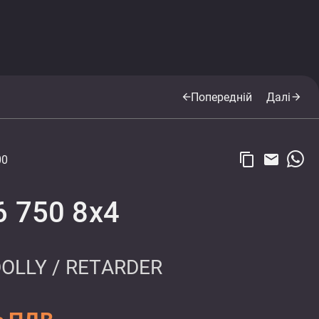
Попередній
Далі
arrow_back
arrow_forward
content_copy
email
00
6 750 8x4
DOLLY / RETARDER