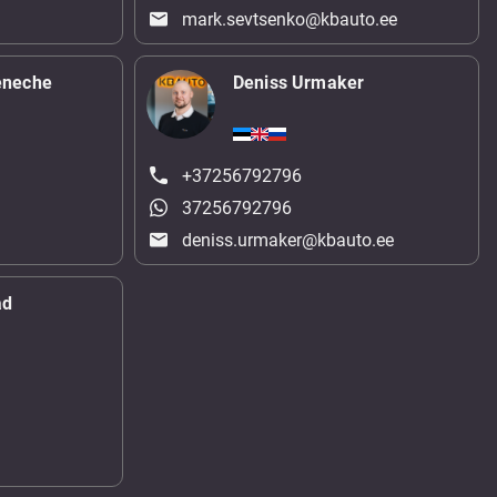
mark.sevtsenko@kbauto.ee
eneche
Deniss Urmaker
+37256792796
37256792796
deniss.urmaker@kbauto.ee
ad