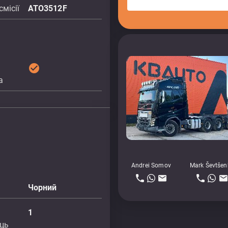
місії
ATO3512F
check_circle
а
Andrei Somov
Mark Ševtšen
Чорний
1
сць