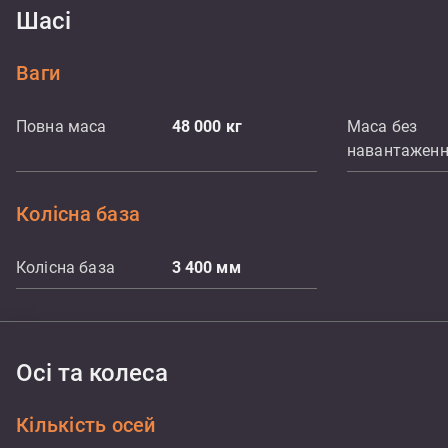
Шасі
Ваги
Повна маса
48 000
кг
Маса без
навантажен
Колісна база
Колісна база
3 400
мм
Осі та колеса
Кількість осей