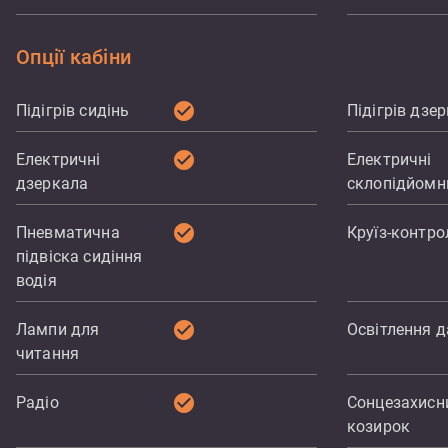
Опції кабіни
check_circle
Підігрів сидінь
Підігрів дзе
check_circle
Електричні
Електричні
дзеркала
склопідйомн
check_circle
Пневматична
Круїз-контро
підвіска сидіння
водія
check_circle
Лампи для
Освітлення д
читання
check_circle
Радіо
Сонцезахисн
козирок