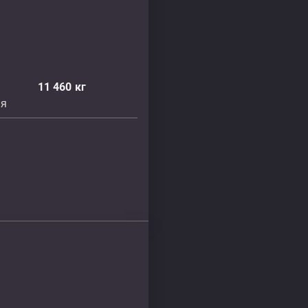
11 460
кг
ня