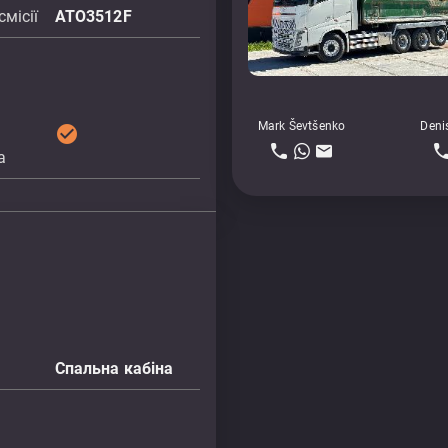
місії
ATO3512F
Mark Ševtšenko
Deni
check_circle
а
Спальна кабіна