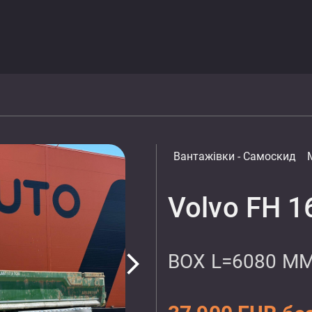
Вантажівки
- Самоскид
Volvo FH 1
BOX L=6080 M
arrow_forward_ios