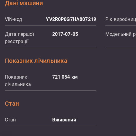
Дані машини
VIN-код
YV2R0P0G7HA807219
Рік виробни
Дата першої
2017-07-05
Модельний р
реєстрації
Показник лічильника
Показник
721 054
км
лічильника
Стан
Стан
Вживаний