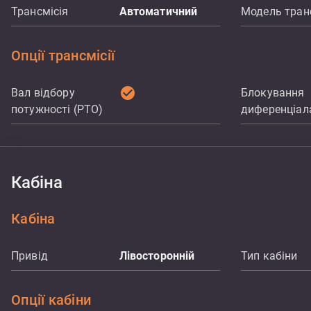
Трансмісія
Автоматичний
Модель транс
Опції трансмісії
check_circle
Вал відбору
Блокування
потужності (PTO)
диференціал
Кабіна
Кабіна
Привід
Лівосторонній
Тип кабіни
Опції кабіни