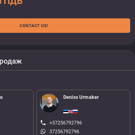
з ПДВ
CONTACT US!
продаж
ko
Deniss Urmaker
+37256792796
37256792796