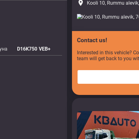
place
Kooli 10, Rummu alevik
Contact us!
уна
D16K750 VEB+
Interested in this vehicle? C
team will get back to you wi