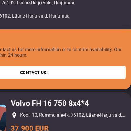
, 76102, Lääne-Harju vald, Harjumaa
ontact us for more information or to confirm availability. Our
thin 24 hours.
CONTACT US!
Volvo FH 16 750 8x4*4
place
Kooli 10, Rummu alevik, 76102, Lääne-Harju vald, Harjumaa
37 900 EUR