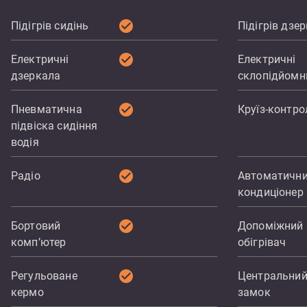
check_circle
Підігрів сидінь
Підігрів дзе
check_circle
Електричні
Електричні
дзеркала
склопідйомн
check_circle
Пневматична
Круїз-контро
підвіска сидіння
водія
check_circle
Радіо
Автоматичн
кондиціонер
check_circle
Бортовий
Допоміжний
комп’ютер
обігрівач
check_circle
Регульоване
Центральни
кермо
замок