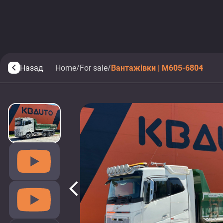
Назад
Home
/
For sale
/
Вантажівки | M605-6804
arrow_back_ios
arrow_back_ios