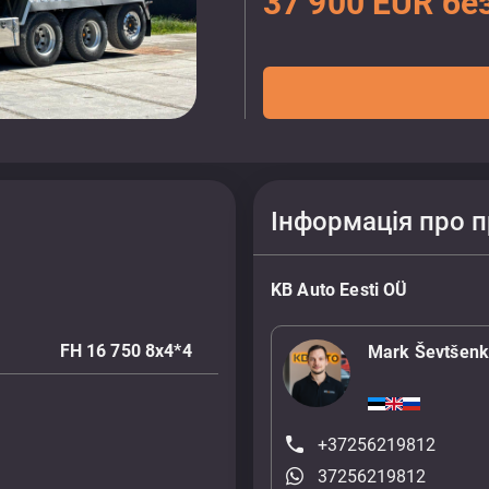
37 900 EUR бе
Інформація про 
KB Auto Eesti OÜ
FH 16 750 8x4*4
Mark Ševtšen
+37256219812
37256219812