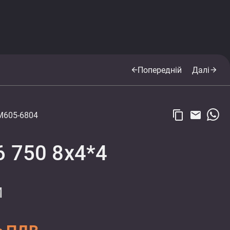
Попередній
Далі
arrow_back
arrow_forward
content_copy
email
M605-6804
6 750 8x4*4
M