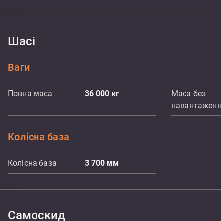
Шасі
Ваги
Повна маса
36 000
кг
Маса без
навантажен
Колісна база
Колісна база
3 700
мм
Самоскид