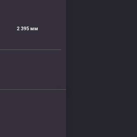
2 395
мм