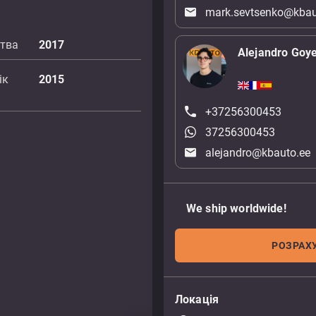
mark.sevtsenko@kbau
цтва
2017
Alejandro Goy
ік
2015
+37256300453
37256300453
alejandro@kbauto.ee
We ship worldwide!
РОЗРАХУ
Локація