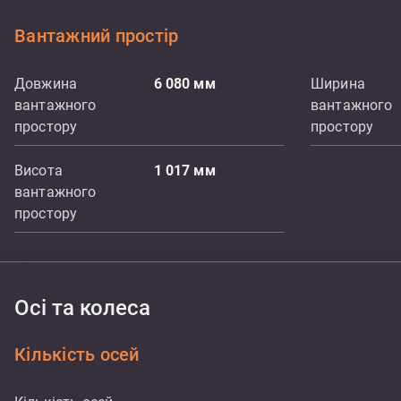
Вантажний простір
Довжина
6 080
мм
Ширина
вантажного
вантажного
простору
простору
Висота
1 017
мм
вантажного
простору
Осі та колеса
Кількість осей