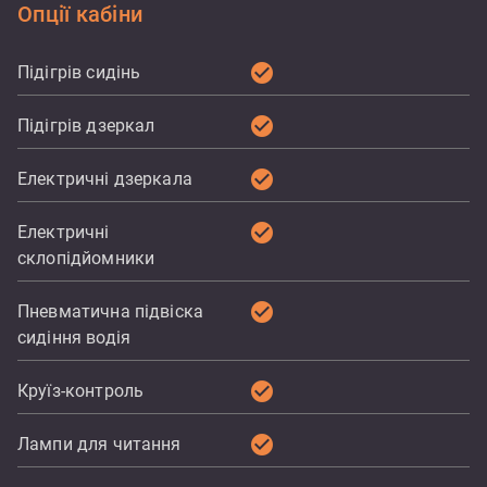
Опції кабіни
check_circle
Підігрів сидінь
check_circle
Підігрів дзеркал
check_circle
Електричні дзеркала
check_circle
Електричні
склопідйомники
check_circle
Пневматична підвіска
сидіння водія
check_circle
Круїз-контроль
check_circle
Лампи для читання