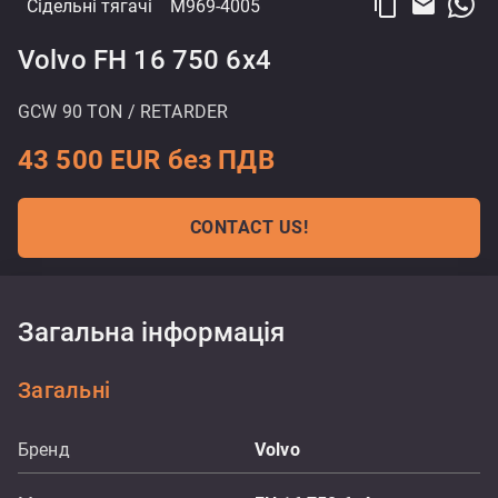
content_copy
email
Сідельні тягачі
M969-4005
Volvo FH 16 750 6x4
GCW 90 TON / RETARDER
43 500 EUR без ПДВ
CONTACT US!
Загальна інформація
Загальні
Бренд
Volvo