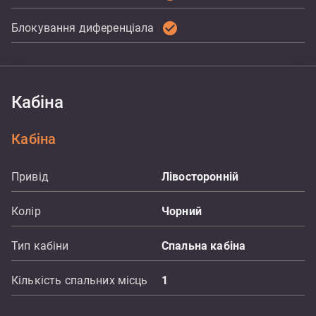
check_circle
Блокування диференціала
Кабіна
Кабіна
Привід
Лівосторонній
Колір
Чорний
Тип кабіни
Спальна кабіна
Кількість спальних місць
1