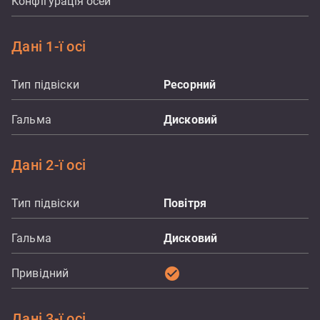
Конфігурація осей
Дані 1-ї осі
Тип підвіски
Ресорний
Гальма
Дисковий
Дані 2-ї осі
Тип підвіски
Повітря
Гальма
Дисковий
check_circle
Привідний
Дані 3-ї осі