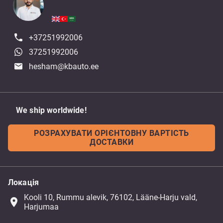
+37251992006
37251992006
hesham@kbauto.ee
We ship worldwide!
РОЗРАХУВАТИ ОРІЄНТОВНУ ВАРТІСТЬ
ДОСТАВКИ
Локація
Kooli 10, Rummu alevik, 76102, Lääne-Harju vald,
place
Harjumaa