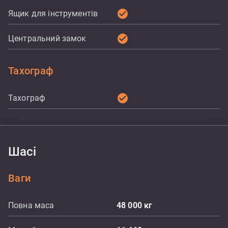
check_circle
Ящик для інструментів
check_circle
Центральний замок
Тахограф
check_circle
Тахограф
Шасі
Ваги
Повна маса
48 000
кг