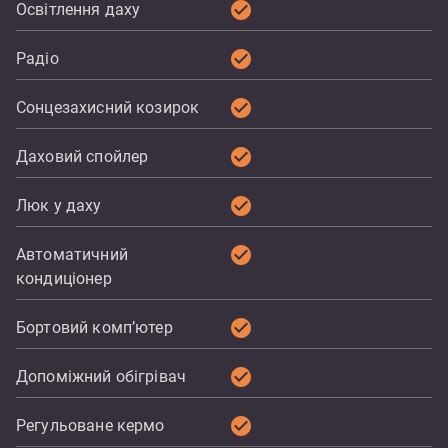
check_circle
Освітлення даху
check_circle
Радіо
check_circle
Сонцезахисний козирок
check_circle
Даховий спойлер
check_circle
Люк у даху
check_circle
Автоматичний
кондиціонер
check_circle
Бортовий комп’ютер
check_circle
Допоміжний обігрівач
check_circle
Регульоване кермо