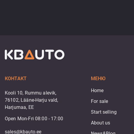
КОНТАКТ
МЕНЮ
Home
Kooli 10, Rummu alevik,
76102, Lääne-Harju vald,
For sale
Harjumaa, EE
Start selling
Open Mon-Fri 08:00 - 17:00
About us
sales@kbauto.ee
News&Blog