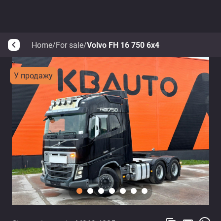
Home
/
For sale
/
Volvo FH 16 750 6x4
arrow_back_ios
У продажу