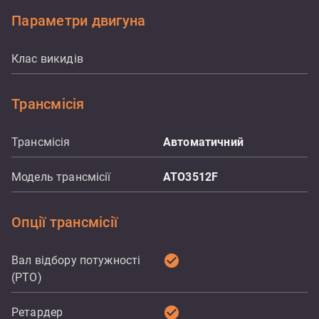
Параметри двигуна
Клас викидів
Трансмісія
Трансмісія
Автоматичний
Модель трансмісії
ATO3512F
Опції трансмісії
check_circle
Вал відбору потужності
(PTO)
check_circle
Ретардер