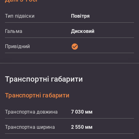
Тип підвіски
Повітря
Гальма
Дисковий
check_circle
Привідний
Транспортні габарити
Транспортні габарити
Транспортна довжина
7 030
мм
Транспортна ширина
2 550
мм