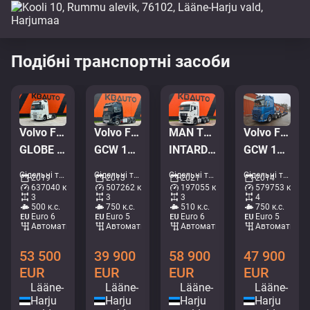
Подібні транспортні засоби
Volvo FH 500 6x2
Volvo FH16 750 6x4
MAN TGX 28.510 6x2
Volvo FH 16 750 8x4
GLOBE XL / RETARDER / DOUBLE BOGIE
GCW 100 TON / RETARDER / GLOBE XL / BIG AXEL / ADR
INTARDER / DOUBLE BOGIE
GCW 142 ton / GLOBE XL / RETARDER / HYDRAULICS / SET WITH VANG 107900.-
Сідельні тягачі • M635-9922
Сідельні тягачі • M550-7967
Сідельні тягачі • M779-1088
Сідельні тягачі • M517-6753
2019
2013
2021
2014
637040 км
507262 км
197055 км
579753 км
3
3
3
4
500 к.с.
750 к.с.
510 к.с.
750 к.с.
Euro 6
Euro 5
Euro 6
Euro 5
Автоматичний
Автоматичний
Автоматичний
Автоматични
53 500
39 900
58 900
47 900
EUR
EUR
EUR
EUR
Lääne-
Lääne-
Lääne-
Lääne-
Harju
Harju
Harju
Harju