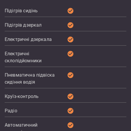
check_circle
Підігрів сидінь
check_circle
Підігрів дзеркал
check_circle
Електричні дзеркала
check_circle
Електричні
склопідйомники
check_circle
Пневматична підвіска
сидіння водія
check_circle
Круїз-контроль
check_circle
Радіо
check_circle
Автоматичний