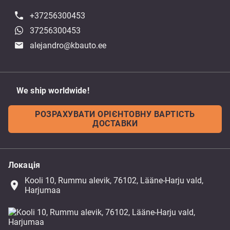
+37256300453
37256300453
alejandro@kbauto.ee
We ship worldwide!
РОЗРАХУВАТИ ОРІЄНТОВНУ ВАРТІСТЬ
ДОСТАВКИ
Локація
Kooli 10, Rummu alevik, 76102, Lääne-Harju vald,
place
Harjumaa