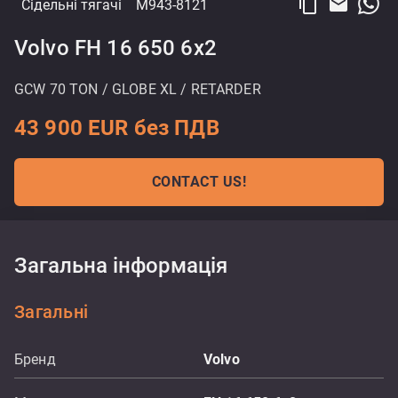
content_copy
email
Сідельні тягачі
M943-8121
Volvo FH 16 650 6x2
GCW 70 TON / GLOBE XL / RETARDER
43 900 EUR без ПДВ
CONTACT US!
Загальна інформація
Загальні
Бренд
Volvo