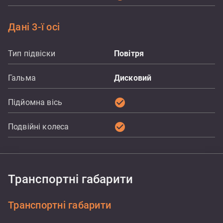
Дані 3-ї осі
Тип підвіски
Повітря
Гальма
Дисковий
check_circle
Підйомна вісь
check_circle
Подвійні колеса
Транспортні габарити
Транспортні габарити