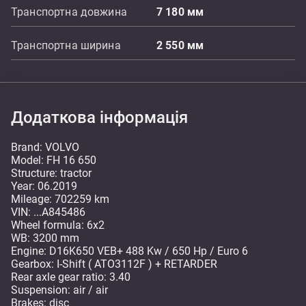
Транспортна довжина
7 180
мм
Транспортна ширина
2 550
мм
Додаткова інформація
Brand: VOLVO
Model: FH 16 650
Structure: tractor
Year: 06.2019
Mileage: 702259 km
VIN: ...A845486
Wheel formula: 6x2
WB: 3200 mm
Engine: D16K650 VEB+ 488 Kw / 650 Hp / Euro 6
Gearbox: I-Shift ( ATO3112F ) + RETARDER
Rear axle gear ratio: 3.40
Suspension: air / air
Brakes: disc