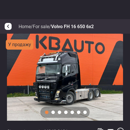
Home
/
For sale
/
Volvo FH 16 650 6x2
arrow_back_ios
У продажу