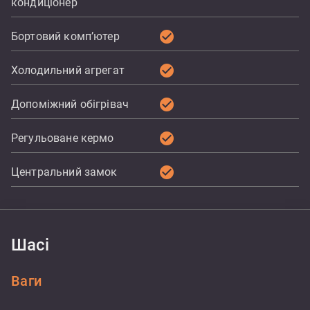
кондиціонер
check_circle
Бортовий комп’ютер
check_circle
Холодильний агрегат
check_circle
Допоміжний обігрівач
check_circle
Регульоване кермо
check_circle
Центральний замок
Шасі
Ваги