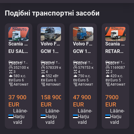
Подібні транспортні засоби
Scania R 580 6x4
Volvo FH 16 750 8x4+2
Volvo FH 16 750 8x4
Scania R 420 4x2
EU SALES 1606.- Euro TAX WILL BE ADDED / GCW 80 ton / RETARDER / BIG AXLES
GCW 180 ton / DOLLY / RETARDER / GLOBE XL + VANG TRAILER
GCW 142 ton / GLOBE XL / RETARDER / HYDRAULICS / SET WITH VANG 107900.-
RETARDER
Сідельні тягачі • M945-2968
Сідельні тягачі • M786-2992
Сідельні тягачі • M517-6753
Сідельні тягачі • M863-6080
2015
2015
2014
2011
352100 км
578339 км
579753 км
1169087 км
3
4
4
2
580 к.с.
552 кВт
750 к.с.
420 к.с.
Euro 6
Euro 6
Euro 5
Euro 5
Автоматичний
Автоматичний
Автоматичний
Автоматични
37 900
158 900
47 900
7900
EUR
EUR
EUR
EUR
Lääne-
Lääne-
Lääne-
Lääne-
Harju
Harju
Harju
Harju
vald
vald
vald
vald