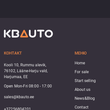
КОНТАКТ
МЕНЮ
Home
Kooli 10, Rummu alevik,
76102, Lääne-Harju vald,
For sale
Harjumaa, EE
Start selling
Open Mon-Fri 08:00 - 17:00
About us
sales@kbauto.ee
News&Blog
Contact
+37256804201