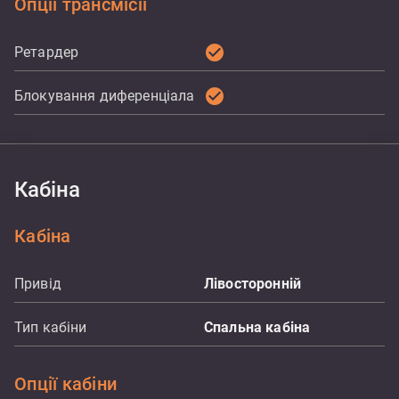
Опції трансмісії
check_circle
Ретардер
check_circle
Блокування диференціала
Кабіна
Кабіна
Привід
Лівосторонній
Тип кабіни
Спальна кабіна
Опції кабіни