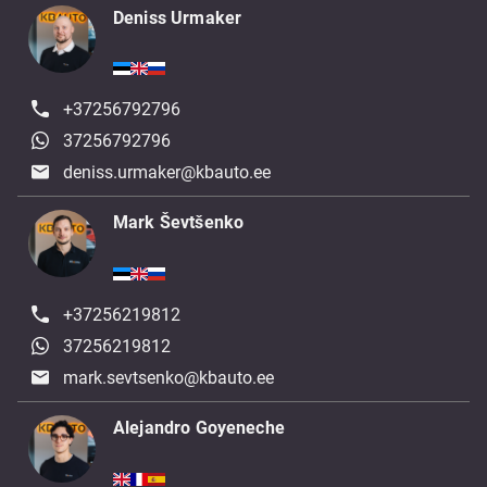
Deniss Urmaker
+37256792796
37256792796
deniss.urmaker@kbauto.ee
Mark Ševtšenko
+37256219812
37256219812
mark.sevtsenko@kbauto.ee
Alejandro Goyeneche