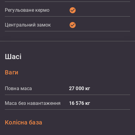
check_circle
Регульоване кермо
check_circle
Центральний замок
Шасі
Ваги
Повна маса
27 000
кг
Маса без навантаження
16 576
кг
Колісна база