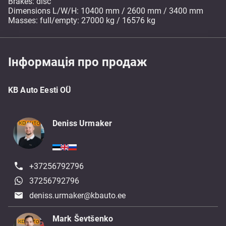
Brakes: disc
Dimensions L/W/H: 10400 mm / 2600 mm / 3400 mm
Masses: full/empty: 27000 kg / 16576 kg
Інформація про продаж
KB Auto Eesti OÜ
Deniss Urmaker
+37256792796
37256792796
deniss.urmaker@kbauto.ee
Mark Ševtšenko