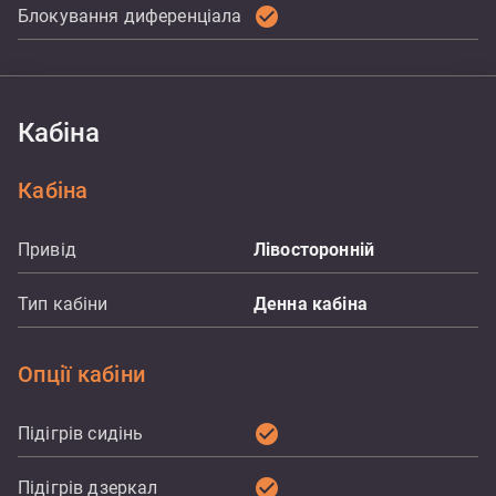
check_circle
Блокування диференціала
Кабіна
Кабіна
Привід
Лівосторонній
Тип кабіни
Денна кабіна
Опції кабіни
check_circle
Підігрів сидінь
check_circle
Підігрів дзеркал