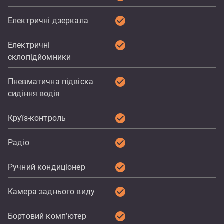
check_circle
Електричні дзеркала
check_circle
Електричні
склопідйомники
check_circle
Пневматична підвіска
сидіння водія
check_circle
Круїз-контроль
check_circle
Радіо
check_circle
Ручний кондиціонер
check_circle
Камера заднього виду
check_circle
Бортовий комп’ютер