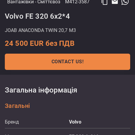
content_copy
email
Вантажівки
- Сміттєвоз
M412-3587
Volvo FE 320 6x2*4
JOAB ANACONDA TWIN 20,7 M3
24 500 EUR без ПДВ
CONTACT US!
Загальна інформація
Загальні
Бренд
Volvo