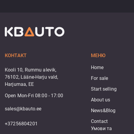
КОНТАКТ
МЕНЮ
Home
Kooli 10, Rummu alevik,
76102, Lääne-Harju vald,
For sale
Harjumaa, EE
Start selling
Open Mon-Fri 08:00 - 17:00
About us
sales@kbauto.ee
News&Blog
Contact
+37256804201
Умови та 