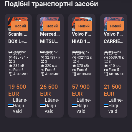
Подібні транспортні засоби
Новий
Новий
Новий
Новий
Scania P 320 4x2
Mercedes-Benz Antos 2532 6x2*4
Volvo FM 500 8x4*4
Volvo FM410 6x2*4
BOX L=7578 mm
MITSUBISHI TU85SA / BOX L=8539 mm
HIAB 144E-5 / BOX L=5992 mm
CARRIER SUPRA 950 MT / 2 ZONE FRIDGE
Вантажівки - Короб • M754-0553
Вантажівки - Холодильник • M714-0584
Вантажівки - Кран-самоскид • M571-8434
Вантажівки - Холодильник • M420-1252
2016
2016
2016
2012
485734 км
327397 км
432112 км
663978 км
2
3
4
3
235 кВт
320 к.с.
375 кВт
410 к.с.
Euro 6
Euro 6
Euro 6
Euro 5
Автоматичний
Автоматичний
Автоматичний
Автоматични
19 500
26 500
57 900
21 500
EUR
EUR
EUR
EUR
Lääne-
Lääne-
Lääne-
Lääne-
Harju
Harju
Harju
Harju
vald
vald
vald
vald