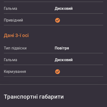
Гальма
Дисковий
check_circle
Привідний
Дані 3-ї осі
Тип підвіски
Повітря
Гальма
Дисковий
check_circle
Кермування
Транспортні габарити