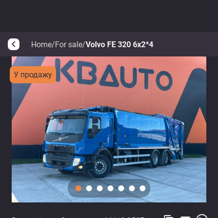
Home
/
For sale
/
Volvo FE 320 6x2*4
arrow_back_ios
У продажу