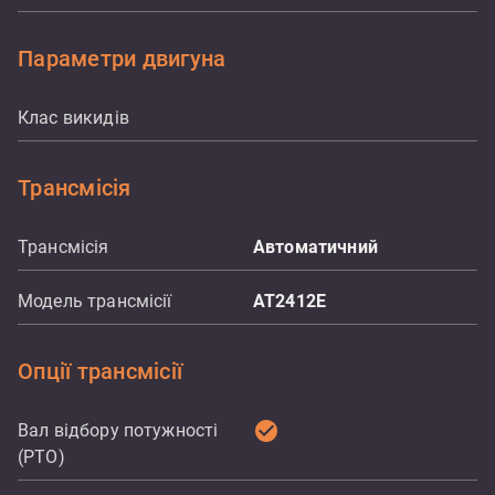
Параметри двигуна
Клас викидів
Трансмісія
Трансмісія
Автоматичний
Модель трансмісії
AT2412E
Опції трансмісії
check_circle
Вал відбору потужності
(PTO)