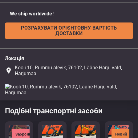
We ship worldwide!
РОЗРАХУВАТИ ОРІЄНТОВНУ ВАРТІСТЬ
ДОСТАВКИ
Локація
Kooli 10, Rummu alevik, 76102, Lääne-Harju vald,
place
Harjumaa
Подібні транспортні засоби
Заброньовано
Новий