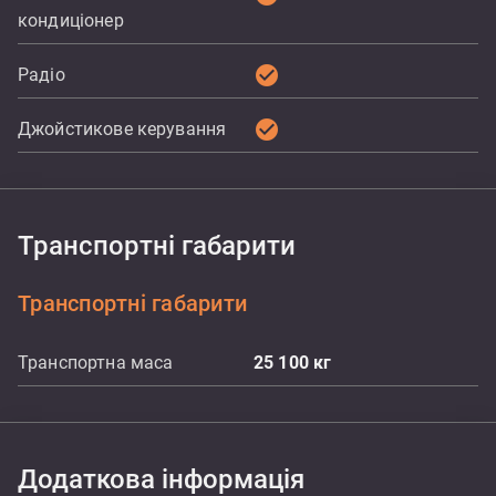
кондиціонер
check_circle
Радіо
check_circle
Джойстикове керування
Транспортні габарити
Транспортні габарити
Транспортна маса
25 100
кг
Додаткова інформація