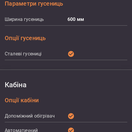
Параметри гусениць
Ширина гусениць
600
мм
Опції гусениць
check_circle
Сталеві гусениці
Кабіна
Опції кабіни
check_circle
Допоміжний обігрівач
check_circle
Автоматичний