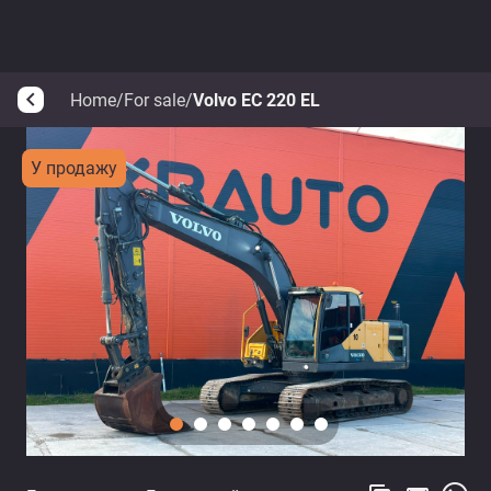
Home
/
For sale
/
Volvo EC 220 EL
arrow_back_ios
У продажу