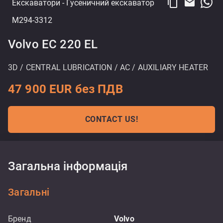
content_copy
email
Екскаватори
- Гусеничний екскаватор
M294-3312
Volvo EC 220 EL
3D / CENTRAL LUBRICATION / AC / AUXILIARY HEATER
47 900 EUR без ПДВ
CONTACT US!
Загальна інформація
Загальні
Бренд
Volvo