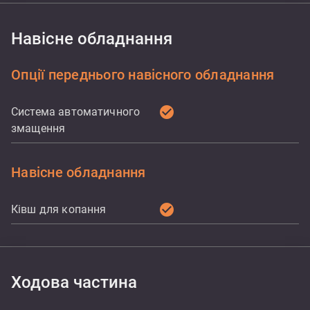
Навісне обладнання
Опції переднього навісного обладнання
check_circle
Система автоматичного
змащення
Навісне обладнання
check_circle
Ківш для копання
Ходова частина