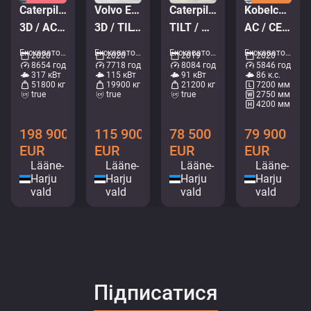
Caterpillar 352
Volvo EW 160 E
Caterpillar 320 GC
Kobelco SK 140 SR LC-7
3D / AC / CENTRAL LUBRICATION
3D / TILT / AC / CENTRAL LUBRICATION / AUXILIARY HEATER
TILT / AC / CENTRAL LUBRICATION
AC / CENTRAL LUBRICATION / STEELWRIST ROTO
Екскаватори - Гусеничний екскаватор • M177-2087
Екскаватори - Колісний екскаватор • M172-8212
Екскаватори - Гусеничний екскаватор • M065-8555
Екскаватори - Гусеничний екскаватор • M918-8229
2020
2020
2019
2020
8654 год
7718 год
8084 год
5846 год
317 кВт
115 кВт
91 кВт
86 к.с.
51800 кг
19900 кг
21200 кг
7200 мм
true
true
true
2750 мм
4200 мм
198 900
115 900
78 500
79 900
EUR
EUR
EUR
EUR
Lääne-
Lääne-
Lääne-
Lääne-
Harju
Harju
Harju
Harju
vald
vald
vald
vald
Підписатися