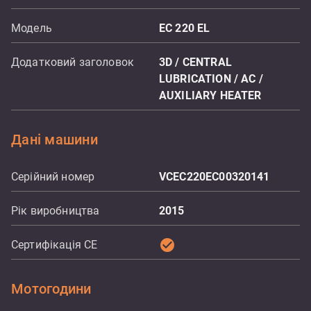
Модель
EC 220 EL
Додатковий заголовок
3D / CENTRAL
LUBRICATION / AC /
AUXILIARY HEATER
Дані машини
Серійний номер
VCEC220EC00320141
Рік виробництва
2015
check_circle
Сертифікація CE
Мотогодини