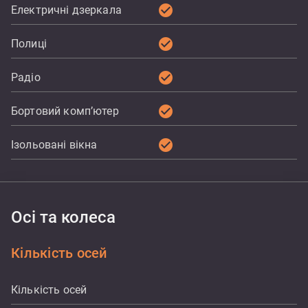
check_circle
Електричні дзеркала
check_circle
Полиці
check_circle
Радіо
check_circle
Бортовий комп’ютер
check_circle
Ізольовані вікна
Осі та колеса
Кількість осей
Кількість осей