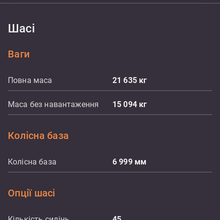
Шасі
Ваги
Повна маса
21 635
кг
Маса без навантаження
15 094
кг
Колісна база
Колісна база
6 999
мм
Опції шасі
Кількість сидінь
45