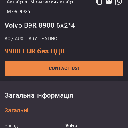
content_copy
email
Автобуси
- Міжміський автобус
M796-9925
Volvo B9R 8900 6x2*4
AC / AUXILIARY HEATING
9900 EUR без ПДВ
CONTACT US!
Загальна інформація
Загальні
Бренд
Volvo