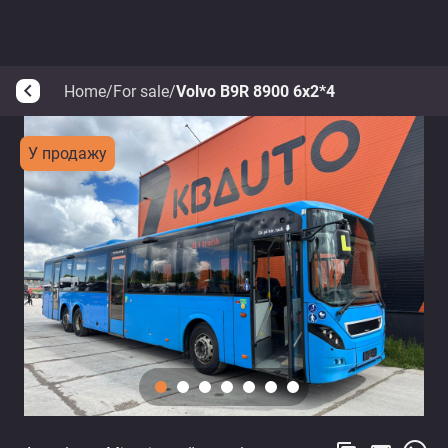
Home
/
For sale
/
Volvo B9R 8900 6x2*4
arrow_back_ios
У продажу