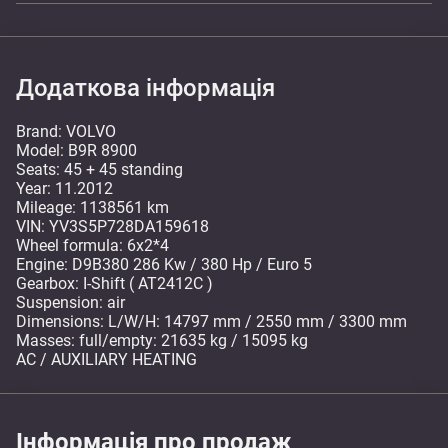
Додаткова інформація
Brand: VOLVO
Model: B9R 8900
Seats: 45 + 45 standing
Year: 11.2012
Mileage: 1138561 km
VIN: YV3S5P728DA159618
Wheel formula: 6x2*4
Engine: D9B380 286 Kw / 380 Hp / Euro 5
Gearbox: I-Shift ( AT2412C )
Suspension: air
Dimensions: L/W/H: 14797 mm / 2550 mm / 3300 mm
Masses: full/empty: 21635 kg / 15095 kg
AC / AUXILIARY HEATING
Інформація про продаж