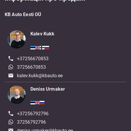
KB Auto Eesti OÜ
Kalev Kukk
+37256670853
37256670853
kalev.kukk@kbauto.ee
Deniss Urmaker
+37256792796
37256792796
deniss.urmaker@kbauto.ee