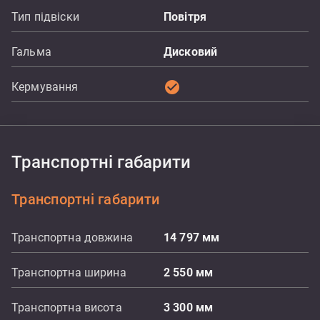
Тип підвіски
Повітря
Гальма
Дисковий
check_circle
Кермування
Транспортні габарити
Транспортні габарити
Транспортна довжина
14 797
мм
Транспортна ширина
2 550
мм
Транспортна висота
3 300
мм