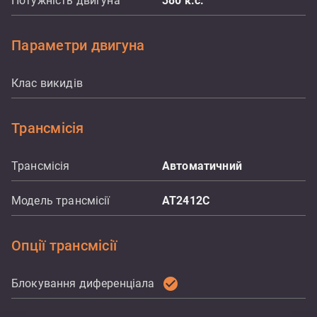
Потужність двигуна
380
к.с.
Параметри двигуна
Клас викидів
Трансмісія
Трансмісія
Автоматичний
Модель трансмісії
AT2412C
Опції трансмісії
check_circle
Блокування диференціала