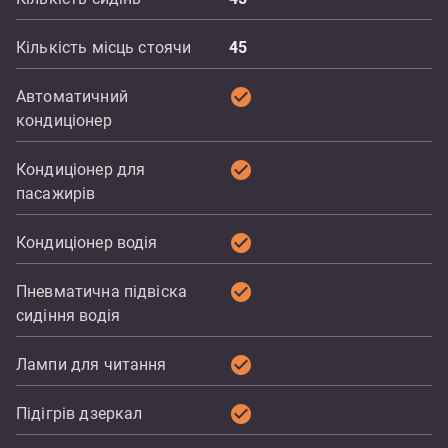
Кількість місць стоячи
45
check_circle
Автоматичний
кондиціонер
check_circle
Кондиціонер для
пасажирів
check_circle
Кондиціонер водія
check_circle
Пневматична підвіска
сидіння водія
check_circle
Лампи для читання
check_circle
Підігрів дзеркал