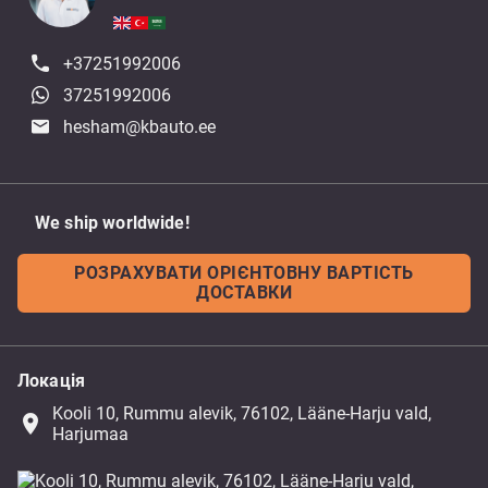
+37251992006
37251992006
hesham@kbauto.ee
We ship worldwide!
РОЗРАХУВАТИ ОРІЄНТОВНУ ВАРТІСТЬ
ДОСТАВКИ
Локація
Kooli 10, Rummu alevik, 76102, Lääne-Harju vald,
place
Harjumaa