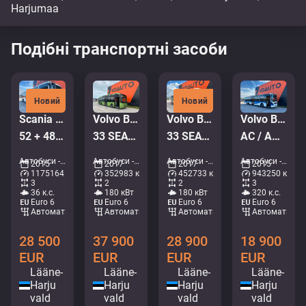
Подібні транспортні засоби
Новий
Новий
Scania Omniexpress K360 6x2
Volvo B5LHC 7900 4x2
Volvo B5LH 8900 HYBRID 4x2
Volvo B8RLE 8900 6x2*4
52 + 48 SEATS / EURO6
33 SEATS / HYBRID / AC
33 SEATS / AC / AUXILIARY HEATER
AC / AUXILIARY HEATING
Автобуси - Міжміський автобус • M414-0696
Автобуси - Міський автобус • M501-3084
Автобуси - Міський автобус • M472-1325
Автобуси - Міжміський автобус • M989-3977
2015
2017
2017
2015
1175164 км
352983 км
452733 км
943250 км
3
2
2
3
36 к.с.
180 кВт
180 кВт
320 к.с.
Euro 6
Euro 6
Euro 6
Euro 6
Автоматичний
Автоматичний
Автоматичний
Автоматични
28 500
37 900
28 900
18 900
EUR
EUR
EUR
EUR
Lääne-
Lääne-
Lääne-
Lääne-
Harju
Harju
Harju
Harju
vald
vald
vald
vald