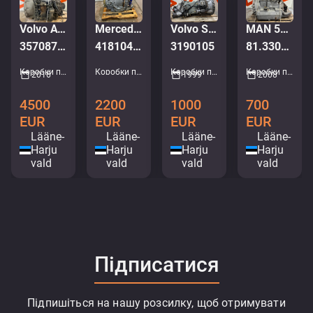
Volvo AT2612F 60150784
Mercedes-Benz 6AP 1400 B
Volvo SR1700 gearbox
MAN 5062243 VOITH GEARBOX 854.5
357087 km
4181040050
3190105
81.33001-6692 D3VT0R2-8,5
Коробки передач • M498-5392
Коробки передач • M588-0623
Коробки передач • M124-0070
Коробки передач • M443-3444
2016
1999
2008
4500
2200
1000
700
EUR
EUR
EUR
EUR
Lääne-
Lääne-
Lääne-
Lääne-
Harju
Harju
Harju
Harju
vald
vald
vald
vald
Підписатися
Підпишіться на нашу розсилку, щоб отримувати