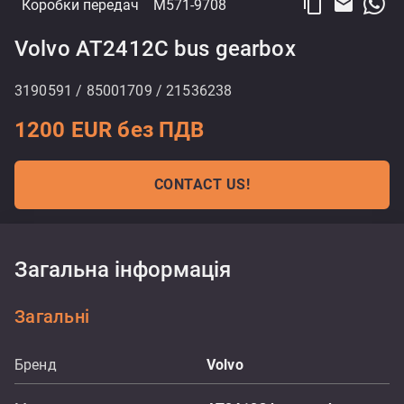
content_copy
email
Коробки передач
M571-9708
Volvo AT2412C bus gearbox
3190591 / 85001709 / 21536238
1200 EUR без ПДВ
CONTACT US!
Загальна інформація
Загальні
Бренд
Volvo