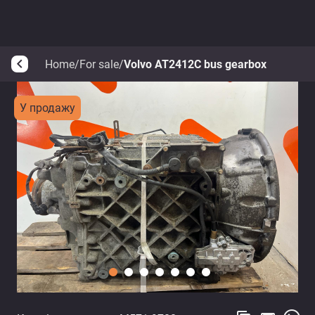
Home
/
For sale
/
Volvo AT2412C bus gearbox
arrow_back_ios
У продажу