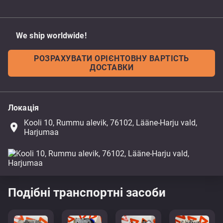
We ship worldwide!
РОЗРАХУВАТИ ОРІЄНТОВНУ ВАРТІСТЬ
ДОСТАВКИ
Локація
Kooli 10, Rummu alevik, 76102, Lääne-Harju vald,
place
Harjumaa
Подібні транспортні засоби