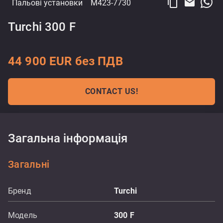
content_copy
email
Пальові установки
M423-7730
Turchi 300 F
44 900 EUR без ПДВ
CONTACT US!
Загальна інформація
Загальні
Бренд
Turchi
Модель
300 F