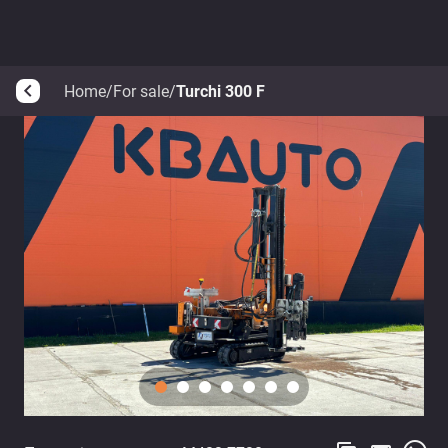
Home
/
For sale
/
Turchi 300 F
arrow_back_ios