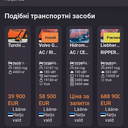
Подібні транспортні засоби
Новий
Рекомендо
Turchi 300 F
Volvo G960
Hidromek HMK 600 MG
Liebherr PR 776 G6.0
AC / RIPPER / CE !
AC / CENTRAL LUBRICATION
RIPPER / Service history available / Imported from Iceland
Пальові установки • M966-2594
Автогрейдери • M752-5294
Автогрейдери • M102-8108
Бульдозери - Гусеничні бульдозери • M961-0619
2023
2008
2025
2022
1860 год
15187 год
64 год
6997 год
4400 кг
180 кВт
180 кВт
565 кВт
Автоматичний
11106 мм
73000 кг
19180 кг
2480 мм
true
true
3400 мм
39 900
58 500
Ціна за
688 900
EUR
EUR
запитом
EUR
Lääne-
Lääne-
Lääne-
Lääne-
Harju
Harju
Harju
Harju
vald
vald
vald
vald