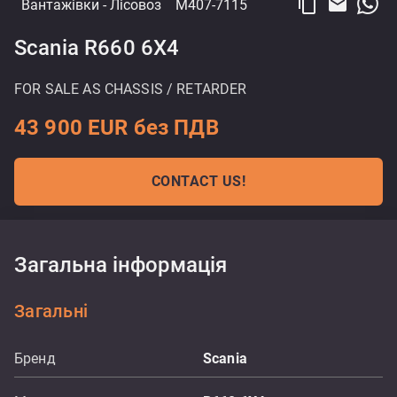
content_copy
email
Вантажівки
- Лісовоз
M407-7115
Scania R660 6X4
FOR SALE AS CHASSIS / RETARDER
43 900 EUR без ПДВ
CONTACT US!
Загальна інформація
Загальні
Бренд
Scania