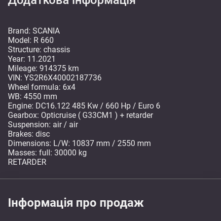
Додаткова інформація
Brand: SCANIA
Model: R 660
Structure: chassis
Year: 11.2021
Mileage: 914375 km
VIN: YS2R6X40002187736
Wheel formula: 6x4
WB: 4550 mm
Engine: DC16.122 485 Kw / 660 Hp / Euro 6
Gearbox: Opticruise ( G33CM1 ) + retarder
Suspension: air / air
Brakes: disc
Dimensions: L/W: 10837 mm / 2550 mm
Masses: full: 30000 kg
RETARDER
Інформація про продаж