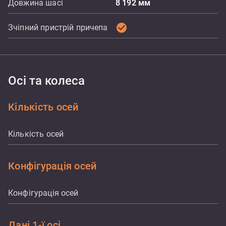
Довжина шасі
8 192
мм
check_circle
Зчіпний пристрій причепа
Осі та колеса
Кількість осей
Кількість осей
Конфігурація осей
Конфігурація осей
Дані 1-ї осі