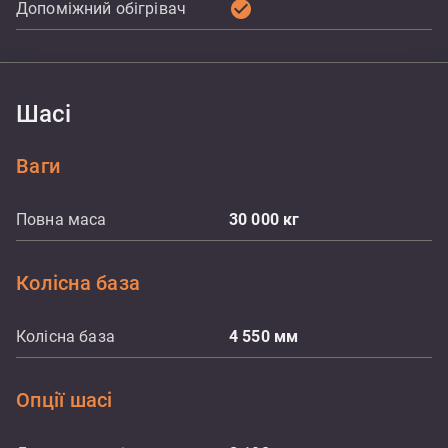
check_circle
Допоміжний обігрівач
Шасі
Ваги
Повна маса
30 000
кг
Колісна база
Колісна база
4 550
мм
Опції шасі