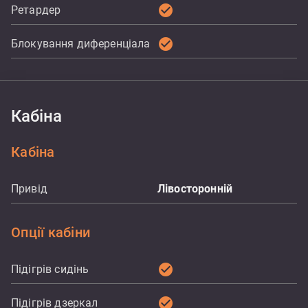
check_circle
Ретардер
check_circle
Блокування диференціала
Кабіна
Кабіна
Привід
Лівосторонній
Опції кабіни
check_circle
Підігрів сидінь
check_circle
Підігрів дзеркал