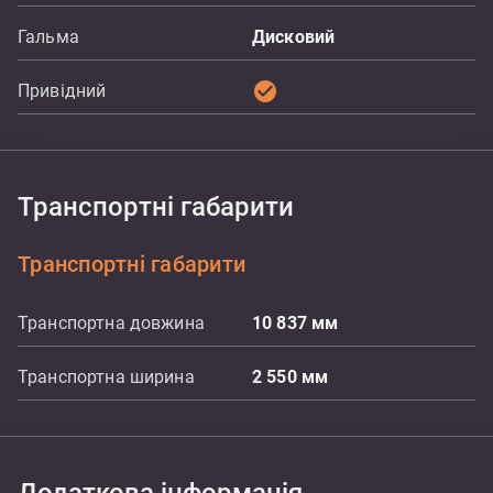
Гальма
Дисковий
check_circle
Привідний
Транспортні габарити
Транспортні габарити
Транспортна довжина
10 837
мм
Транспортна ширина
2 550
мм