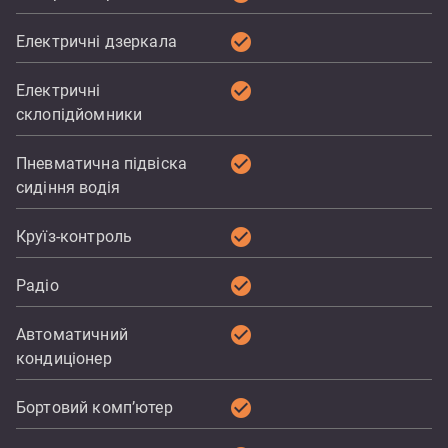
check_circle
Електричні дзеркала
check_circle
Електричні
склопідйомники
check_circle
Пневматична підвіска
сидіння водія
check_circle
Круїз-контроль
check_circle
Радіо
check_circle
Автоматичний
кондиціонер
check_circle
Бортовий комп’ютер