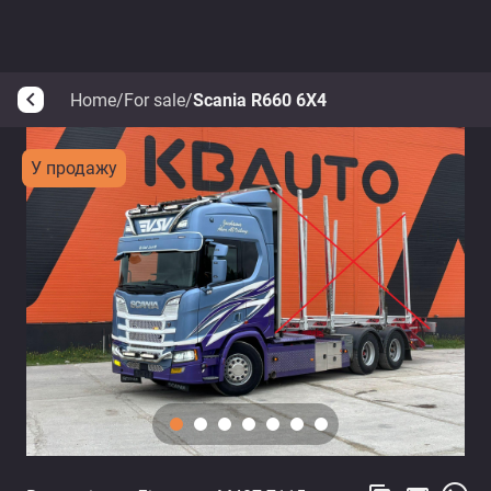
Home
/
For sale
/
Scania R660 6X4
arrow_back_ios
У продажу