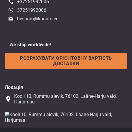
+37251992006
37251992006
hesham@kbauto.ee
We ship worldwide!
РОЗРАХУВАТИ ОРІЄНТОВНУ ВАРТІСТЬ
ДОСТАВКИ
Локація
Kooli 10, Rummu alevik, 76102, Lääne-Harju vald,
place
Harjumaa