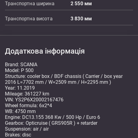
Транспортна ширина
2 550
мм
Транспортна висота
3 830
мм
Додаткова інформація
Brand: SCANIA
Model: P 500
Structure: cooler box / BDF chassis ( Carrier / box year
2016 L=7702 mm / W=2509 mm / H=2295 mm )
Year: 11.2019
Mileage: 361227 km
VIN: YS2P6X20002167476
Wheel formula: 6x2*4
WB: 4750 mm
Engine: DC13.155 368 Kw / 500 Hp / Euro 6
Gearbox: Opticruise ( GRS905R ) + retarder
Suspension: air / air
Brakes: disc