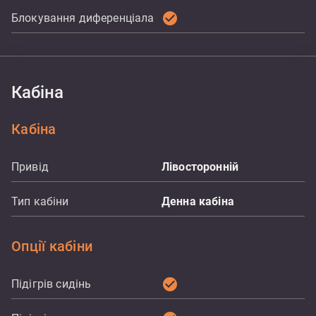
check_circle
Блокування диференціала
Кабіна
Кабіна
Привід
Лівосторонній
Тип кабіни
Денна кабіна
Опції кабіни
check_circle
Підігрів сидінь