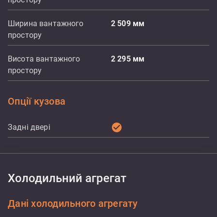
Ширина вантажного
2 509
мм
простору
Висота вантажного
2 295
мм
простору
Опції кузова
check_circle
Задні двері
Холодильний агрегат
Дані холодильного агрегату