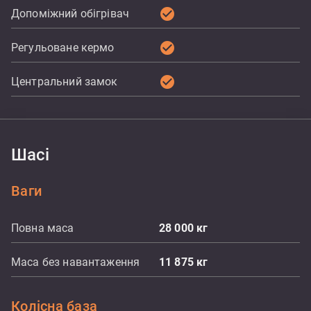
check_circle
Допоміжний обігрівач
check_circle
Регульоване кермо
check_circle
Центральний замок
Шасі
Ваги
Повна маса
28 000
кг
Маса без навантаження
11 875
кг
Колісна база