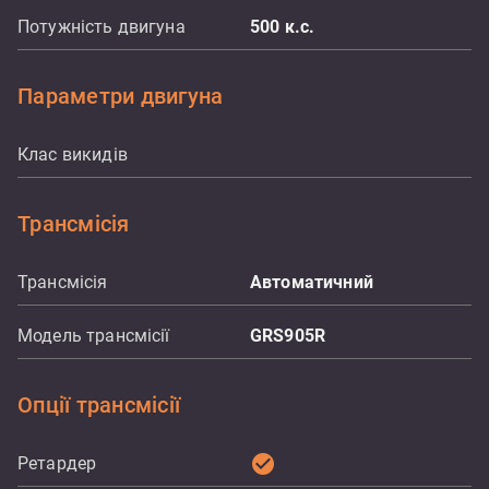
Потужність двигуна
500
к.с.
Параметри двигуна
Клас викидів
Трансмісія
Трансмісія
Автоматичний
Модель трансмісії
GRS905R
Опції трансмісії
check_circle
Ретардер