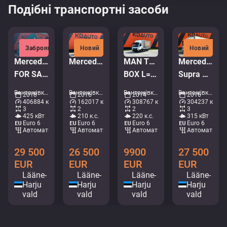
Подібні транспортні засоби
Заброньовано
Новий
Новий
Mercedes-Benz Actros 2658 6x4
Mercedes-Benz Atego 1221 4x2
MAN TGL 8.220 4x2
Mercedes-Benz Antos 2543 6x2*4
FOR SALE AS CHASSIS / RETARDER / CHASSIS L=6600 mm
BOX L=4958 mm
Supra Mt / box L=8520 mm
Вантажівки - Шасі • M435-3734
Вантажівки - Короб • M299-0946
Вантажівки - Короб • M607-6068
Вантажівки - Холодильник • M375-5636
2018
2016
2014
2016
406884 км
162017 км
308767 км
304237 км
3
2
2
3
425 кВт
210 к.с.
220 к.с.
315 кВт
Euro 6
Euro 6
Euro 6
Euro 6
Автоматичний
Автоматичний
Автоматичний
Автоматични
29 500
26 500
9900
27 500
EUR
EUR
EUR
EUR
Lääne-
Lääne-
Lääne-
Lääne-
Harju
Harju
Harju
Harju
vald
vald
vald
vald