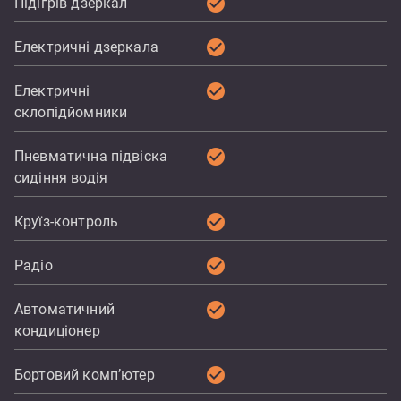
check_circle
Підігрів дзеркал
check_circle
Електричні дзеркала
check_circle
Електричні
склопідйомники
check_circle
Пневматична підвіска
сидіння водія
check_circle
Круїз-контроль
check_circle
Радіо
check_circle
Автоматичний
кондиціонер
check_circle
Бортовий комп’ютер