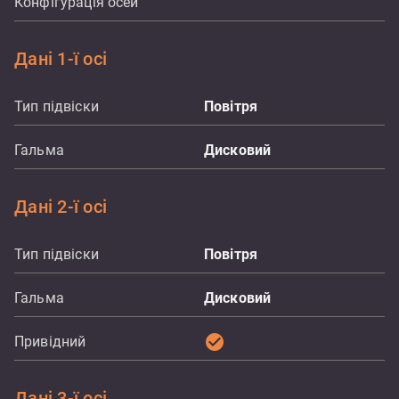
Конфігурація осей
Дані 1-ї осі
Тип підвіски
Повітря
Гальма
Дисковий
Дані 2-ї осі
Тип підвіски
Повітря
Гальма
Дисковий
check_circle
Привідний
Дані 3-ї осі