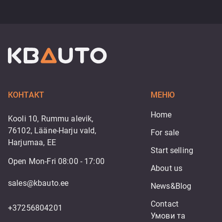
КОНТАКТ
МЕНЮ
Home
Kooli 10, Rummu alevik,
76102, Lääne-Harju vald,
For sale
Harjumaa, EE
Start selling
Open Mon-Fri 08:00 - 17:00
About us
sales@kbauto.ee
News&Blog
Contact
+37256804201
Умови та 