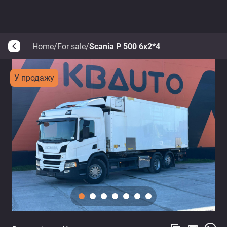
Home
/
For sale
/
Scania P 500 6x2*4
arrow_back_ios
У продажу