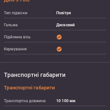
Тип підвіски
Повітря
Гальма
Дисковий
check_circle
Підйомна вісь
check_circle
Кермування
Транспортні габарити
Транспортні габарити
Транспортна довжина
10 100
мм