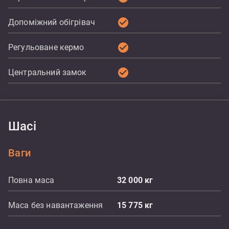
check_circle
Допоміжний обігрівач
check_circle
Регульоване кермо
check_circle
Центральний замок
Шасі
Ваги
Повна маса
32 000
кг
Маса без навантаження
15 775
кг