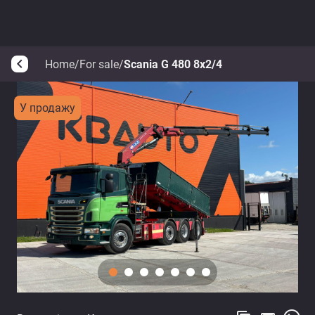
Home
/
For sale
/
Scania G 480 8x2/4
arrow_back_ios
У продажу