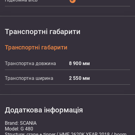
check_circle
Транспортні габарити
Транспортні габарити
Транспортна довжина
8 900
мм
Транспортна ширина
2 550
мм
Додаткова інформація
Brand: SCANIA
Model: G 480
Structure: crane + tipper ( HMF 2620K YEAR 2018 / boom