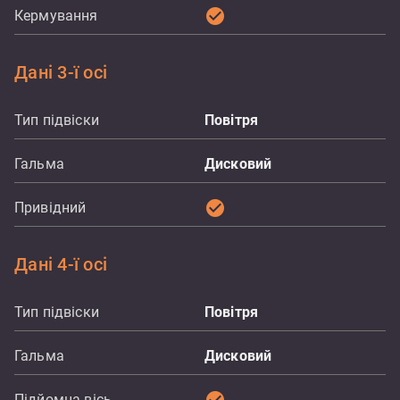
check_circle
Кермування
Дані 3-ї осі
Тип підвіски
Повітря
Гальма
Дисковий
check_circle
Привідний
Дані 4-ї осі
Тип підвіски
Повітря
Гальма
Дисковий
Підйомна вісь