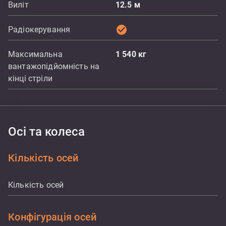
Виліт
12.5
м
check_circle
Радіокерування
Максимальна
1 540
кг
вантажопідйомність на
кінці стріли
Осі та колеса
Кількість осей
Кількість осей
Конфігурація осей