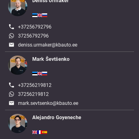
Deniss Urmaker
+37256792796
37256792796
deniss.urmaker@kbauto.ee
Mark Ševtšenko
+37256219812
37256219812
mark.sevtsenko@kbauto.ee
Alejandro Goyeneche