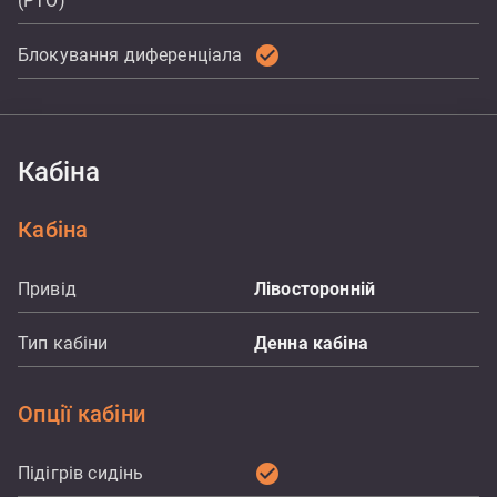
(PTO)
check_circle
Блокування диференціала
Кабіна
Кабіна
Привід
Лівосторонній
Тип кабіни
Денна кабіна
Опції кабіни
check_circle
Підігрів сидінь