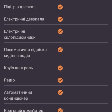
check_circle
Підігрів дзеркал
check_circle
Електричні дзеркала
check_circle
Електричні
склопідйомники
check_circle
Пневматична підвіска
сидіння водія
check_circle
Круїз-контроль
check_circle
Радіо
check_circle
Автоматичний
кондиціонер
check_circle
Бортовий комп’ютер