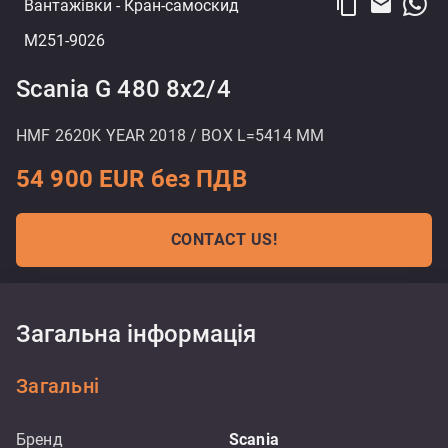
content_copy
email
Вантажівки
- Кран-самоскид
M251-9026
Scania G 480 8x2/4
HMF 2620K YEAR 2018 / BOX L=5414 MM
54 900 EUR без ПДВ
CONTACT US!
Загальна інформація
Загальні
Бренд
Scania