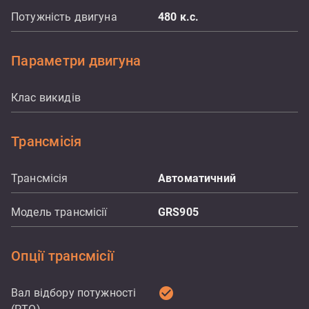
Потужність двигуна
480
к.с.
Параметри двигуна
Клас викидів
Трансмісія
Трансмісія
Автоматичний
Модель трансмісії
GRS905
Опції трансмісії
check_circle
Вал відбору потужності