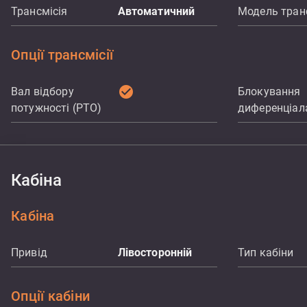
Трансмісія
Автоматичний
Модель транс
Опції трансмісії
check_circle
Вал відбору
Блокування
потужності (PTO)
диференціал
Кабіна
Кабіна
Привід
Лівосторонній
Тип кабіни
Опції кабіни