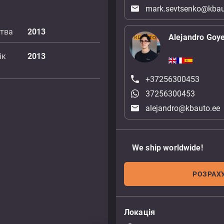
mark.sevtsenko@kbau
цтва
2013
Alejandro Goy
ік
2013
+37256300453
37256300453
alejandro@kbauto.ee
We ship worldwide!
РОЗРАХУ
Локація