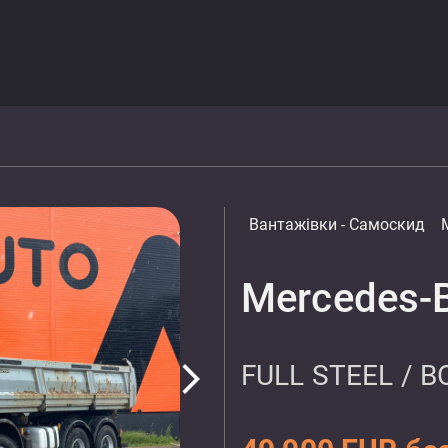
Вантажівки
- Самоскид
Mercedes-B
FULL STEEL / 
arrow_forward_ios