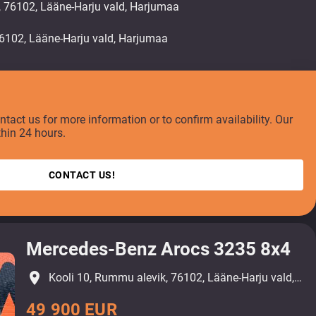
, 76102, Lääne-Harju vald, Harjumaa
ontact us for more information or to confirm availability. Our
thin 24 hours.
CONTACT US!
Mercedes-Benz Arocs 3235 8x4
place
Kooli 10, Rummu alevik, 76102, Lääne-Harju vald, Harjumaa
49 900 EUR