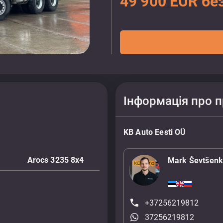
49 900 EUR бе
Інформація про 
KB Auto Eesti OÜ
Arocs 3235 8x4
Mark Ševtšen
+37256219812
37256219812