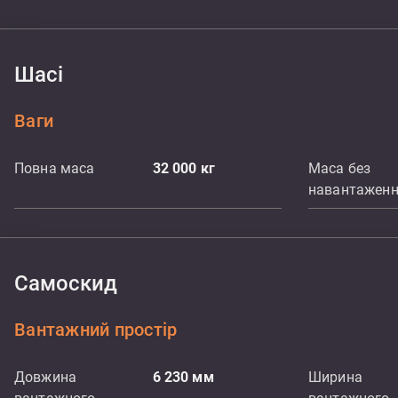
Шасі
Ваги
Повна маса
32 000
кг
Маса без
навантажен
Самоскид
Вантажний простір
Довжина
6 230
мм
Ширина