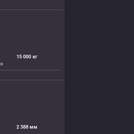
15 000
кг
ня
2 388
мм