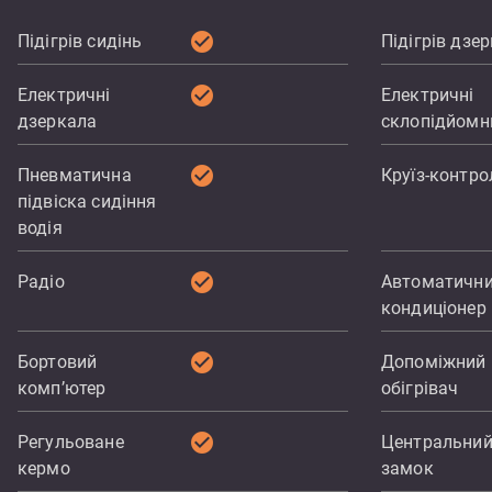
check_circle
Підігрів сидінь
Підігрів дзе
check_circle
Електричні
Електричні
дзеркала
склопідйомн
check_circle
Пневматична
Круїз-контро
підвіска сидіння
водія
check_circle
Радіо
Автоматичн
кондиціонер
check_circle
Бортовий
Допоміжний
комп’ютер
обігрівач
check_circle
Регульоване
Центральни
кермо
замок