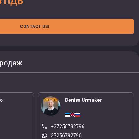
з ПДВ
CONTACT US!
продаж
ko
Deniss Urmaker
+37256792796
37256792796