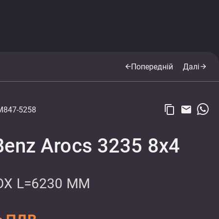
Попередній
Далі
arrow_back
arrow_forward
content_copy
email
M847-5258
enz Arocs 3235 8x4
BOX L=6230 MM