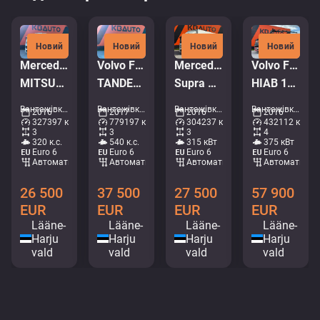
Новий
Новий
Новий
Новий
Mercedes-Benz Antos 2532 6x2*4
Volvo FMX 540 6x4
Mercedes-Benz Antos 2543 6x2*4
Volvo FM 500 8x4*4
MITSUBISHI TU85SA / BOX L=8539 mm
TANDEM AXEL LIFT / SIDE TIPP
Supra Mt / box L=8520 mm
HIAB 144E-5 / BOX L=5992 mm
Вантажівки - Холодильник • M714-0584
Вантажівки - Самоскид • M250-4095
Вантажівки - Холодильник • M375-5636
Вантажівки - Кран-самоскид • M571-8434
2016
2017
2016
2016
327397 км
779197 км
304237 км
432112 км
3
3
3
4
320 к.с.
540 к.с.
315 кВт
375 кВт
Euro 6
Euro 6
Euro 6
Euro 6
Автоматичний
Автоматичний
Автоматичний
Автоматични
26 500
37 500
27 500
57 900
EUR
EUR
EUR
EUR
Lääne-
Lääne-
Lääne-
Lääne-
Harju
Harju
Harju
Harju
vald
vald
vald
vald