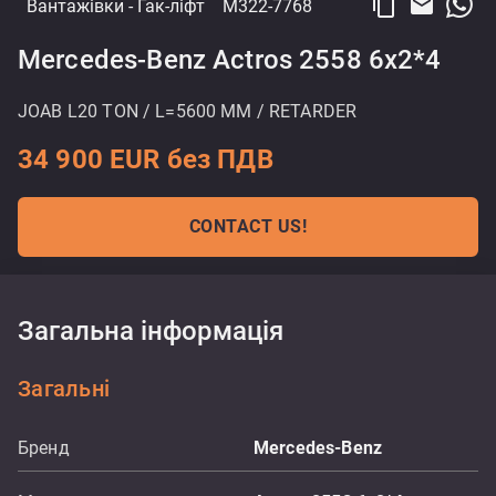
content_copy
email
Вантажівки
- Гак-ліфт
M322-7768
Mercedes-Benz Actros 2558 6x2*4
JOAB L20 TON / L=5600 MM / RETARDER
34 900 EUR без ПДВ
CONTACT US!
Загальна інформація
Загальні
Бренд
Mercedes-Benz