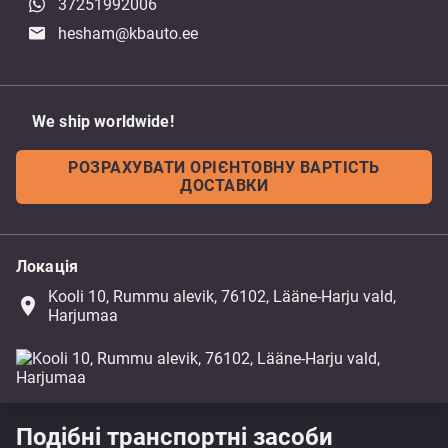
37251992006
hesham@kbauto.ee
We ship worldwide!
РОЗРАХУВАТИ ОРІЄНТОВНУ ВАРТІСТЬ
ДОСТАВКИ
Локація
Kooli 10, Rummu alevik, 76102, Lääne-Harju vald,
place
Harjumaa
Подібні транспортні засоби