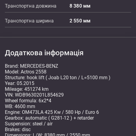
Транспортна довжина
8 380
мм
Транспортна ширина
2 550
мм
Додаткова інформація
Brand: MERCEDES-BENZ
Model: Actros 2558
Structure: hook lift ( Joab L20 ton / L=5100 mm )
Year: 05.2015
Mileage: 451274 km
VIN: WDB9630201L854629
Wheel formula: 6x2*4
WB: 4600 mm
Engine: OM473LA 425 Kw / 580 Hp / Euro 6
Gearbox: automatic ( G281-12 ) + retarder
Suspension: steel / air
Brakes: disc
Dimensions: L/W: 8380 mm / 2550 mm