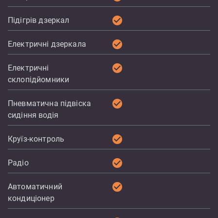
check_circle
Підігрів дзеркал
check_circle
Електричні дзеркала
check_circle
Електричні
склопідйомники
check_circle
Пневматична підвіска
сидіння водія
check_circle
Круїз-контроль
check_circle
Радіо
check_circle
Автоматичний
кондиціонер