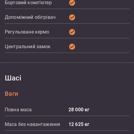
check_circle
Бортовий комп’ютер
check_circle
Допоміжний обігрівач
check_circle
Регульоване кермо
check_circle
Центральний замок
Шасі
Ваги
Повна маса
28 000
кг
Маса без навантаження
12 625
кг