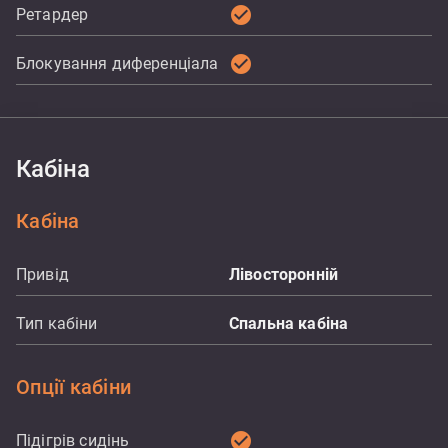
check_circle
Ретардер
check_circle
Блокування диференціала
Кабіна
Кабіна
Привід
Лівосторонній
Тип кабіни
Спальна кабіна
Опції кабіни
check_circle
Підігрів сидінь