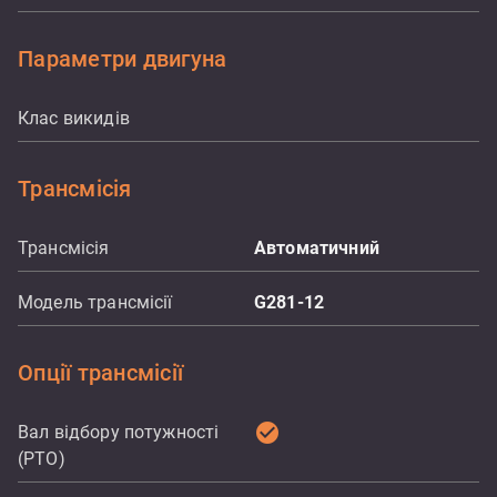
Параметри двигуна
Клас викидів
Трансмісія
Трансмісія
Автоматичний
Модель трансмісії
G281-12
Опції трансмісії
check_circle
Вал відбору потужності
(PTO)