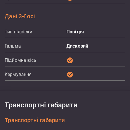
Дані 3-ї осі
Тип підвіски
Повітря
Гальма
Дисковий
check_circle
Підйомна вісь
check_circle
Кермування
Транспортні габарити
Транспортні габарити