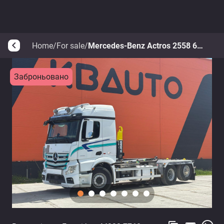
Home
/
For sale
/
Mercedes-Benz Actros 2558 6x2*4
arrow_back_ios
Заброньовано