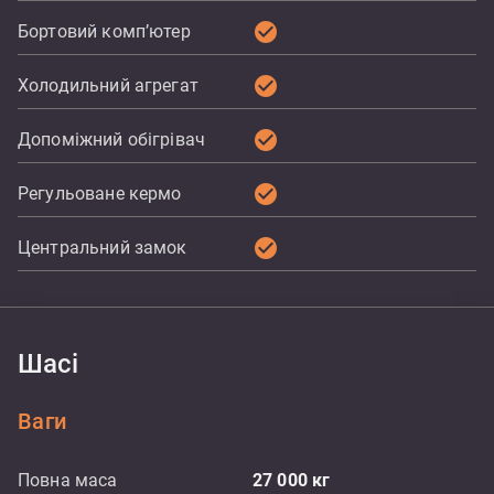
check_circle
Бортовий комп’ютер
check_circle
Холодильний агрегат
check_circle
Допоміжний обігрівач
check_circle
Регульоване кермо
check_circle
Центральний замок
Шасі
Ваги
Повна маса
27 000
кг