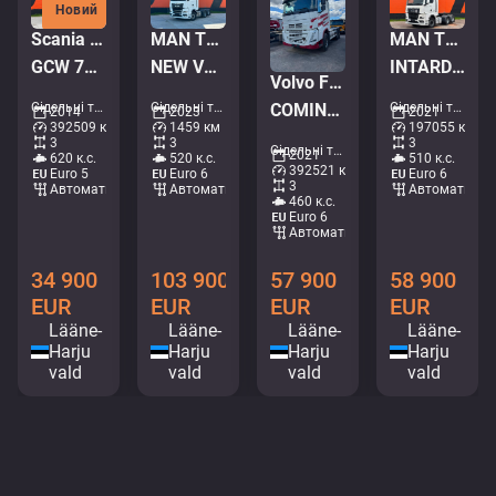
Новий
Scania R620 6x4
MAN TGX 28.520 6x2
MAN TGX 28.510 6x2
GCW 78T / RETARDER / HYDRAULICS
NEW VEHICLE ! / GX CAB / INTARDER / DOUBLE BOGIE
INTARDER / DOUBLE BOGIE
Volvo FH 460 6x4
Сідельні тягачі • M332-7661
Сідельні тягачі • M521-6765
Сідельні тягачі • M779-1088
COMING IN TWO WEEKS / LNG / HYDRAULICS / RETARDER / TANDEM AXLE LIFT
2014
2023
2021
392509 км
1459 км
197055 км
3
3
3
Сідельні тягачі • M288-9761
2021
620 к.с.
520 к.с.
510 к.с.
392521 км
Euro 5
Euro 6
Euro 6
3
Автоматичний
Автоматичний
Автоматични
460 к.с.
Euro 6
Автоматичний
34 900
103 900
58 900
57 900
EUR
EUR
EUR
EUR
Lääne-
Lääne-
Lääne-
Lääne-
Harju
Harju
Harju
Harju
vald
vald
vald
vald