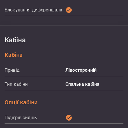
check_circle
Блокування диференціала
Кабіна
Кабіна
Привід
Лівосторонній
Тип кабіни
Спальна кабіна
Опції кабіни
check_circle
Підігрів сидінь