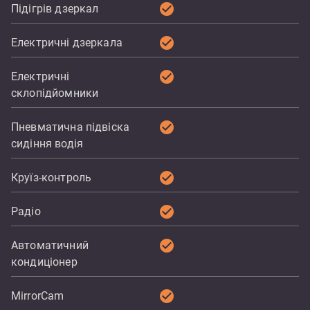
check_circle
Підігрів дзеркал
check_circle
Електричні дзеркала
check_circle
Електричні
склопідйомники
check_circle
Пневматична підвіска
сидіння водія
check_circle
Круїз-контроль
check_circle
Радіо
check_circle
Автоматичний
кондиціонер
check_circle
MirrorCam