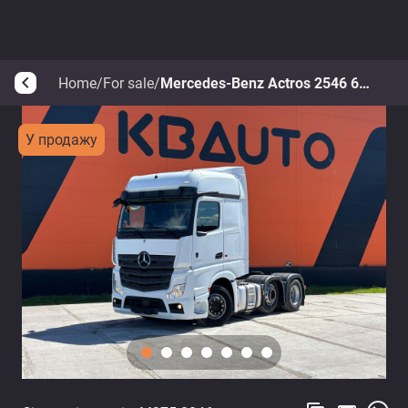
Home
/
For sale
/
Mercedes-Benz Actros 2546 6x2/2
arrow_back_ios
У продажу