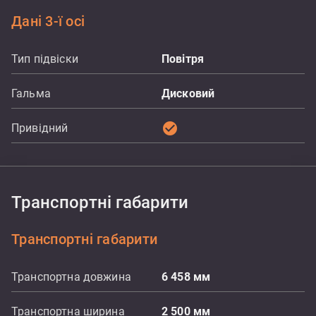
Дані 3-ї осі
Тип підвіски
Повітря
Гальма
Дисковий
check_circle
Привідний
Транспортні габарити
Транспортні габарити
Транспортна довжина
6 458
мм
Транспортна ширина
2 500
мм