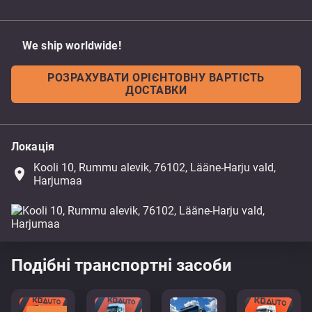
We ship worldwide!
РОЗРАХУВАТИ ОРІЄНТОВНУ ВАРТІСТЬ
ДОСТАВКИ
Локація
Kooli 10, Rummu alevik, 76102, Lääne-Harju vald,
place
Harjumaa
Подібні транспортні засоби