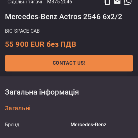
content_copy
email
Сідельні тягачі
M375-2046
Mercedes-Benz Actros 2546 6x2/2
BIG SPACE CAB
55 900 EUR без ПДВ
CONTACT US!
Загальна інформація
Загальні
Бренд
Mercedes-Benz