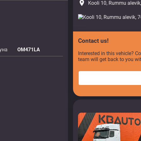
place
Kooli 10, Rummu alevik
Contact us!
уна
OM471LA
Interested in this vehicle? C
team will get back to you wi