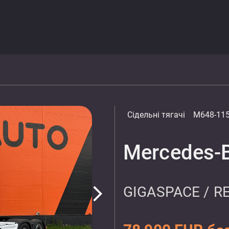
Сідельні тягачі
M648-11
Mercedes-
GIGASPACE / R
arrow_forward_ios