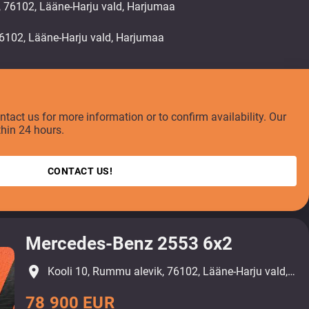
, 76102, Lääne-Harju vald, Harjumaa
ontact us for more information or to confirm availability. Our
thin 24 hours.
CONTACT US!
Mercedes-Benz 2553 6x2
place
Kooli 10, Rummu alevik, 76102, Lääne-Harju vald, Harjumaa
78 900 EUR