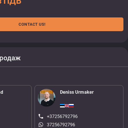
з ПДВ
CONTACT US!
продаж
ad
Deniss Urmaker
+37256792796
37256792796