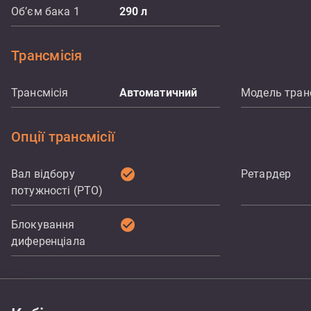
Об’єм бака 1
290
л
Трансмісія
Трансмісія
Автоматичний
Модель транс
Опції трансмісії
check_circle
Вал відбору
Ретардер
потужності (PTO)
check_circle
Блокування
диференціала