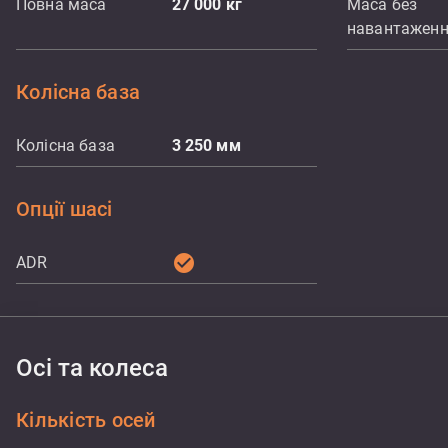
Повна маса
27 000
кг
Маса без
навантажен
Колісна база
Колісна база
3 250
мм
Опції шасі
check_circle
ADR
Осі та колеса
Кількість осей