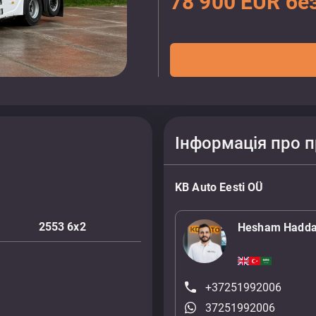
78 900 EUR бе
Інформація про 
KB Auto Eesti OÜ
2553 6x2
Hesham Hadd
+37251992006
37251992006