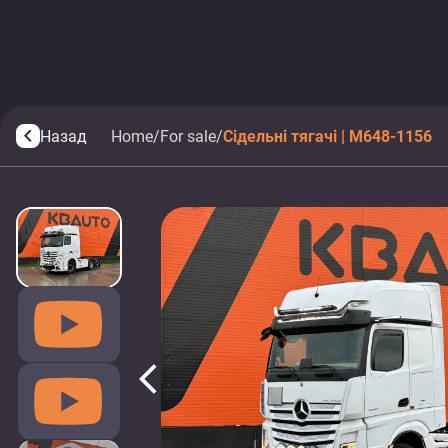
Назад
Home
/
For sale
/
Сідельні тягачі | M648-1156
arrow_back_ios
arrow_back_ios