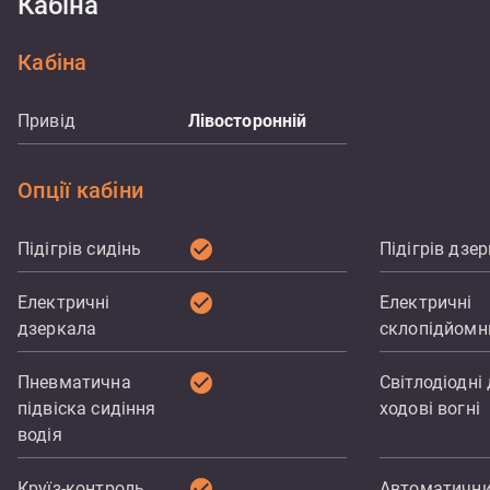
Кабіна
Кабіна
Привід
Лівосторонній
Опції кабіни
check_circle
Підігрів сидінь
Підігрів дзе
check_circle
Електричні
Електричні
дзеркала
склопідйомн
check_circle
Пневматична
Світлодіодні 
підвіска сидіння
ходові вогні
водія
check_circle
Круїз-контроль
Автоматичн