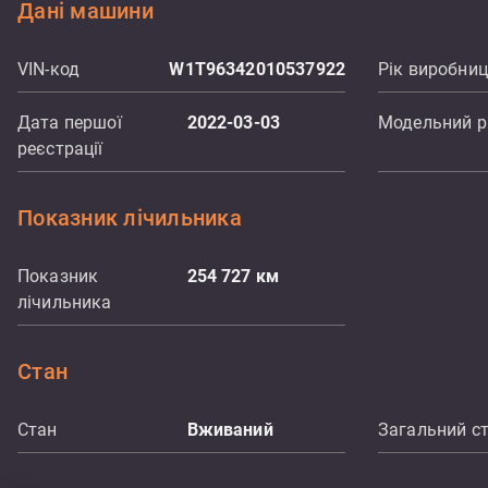
Дані машини
VIN-код
W1T96342010537922
Рік виробни
Дата першої
2022-03-03
Модельний р
реєстрації
Показник лічильника
Показник
254 727
км
лічильника
Стан
Стан
Вживаний
Загальний с