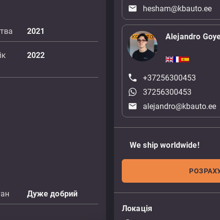
hesham@kbauto.ee
цтва
2021
Alejandro Goy
ік
2022
+37256300453
37256300453
alejandro@kbauto.ee
We ship worldwide!
РОЗРАХУ
тан
Дуже добрий
Локація