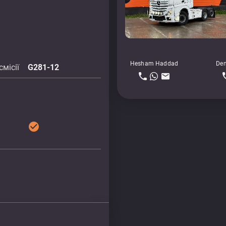
Hesham Haddad
Den
місії
G281-12
check_circle