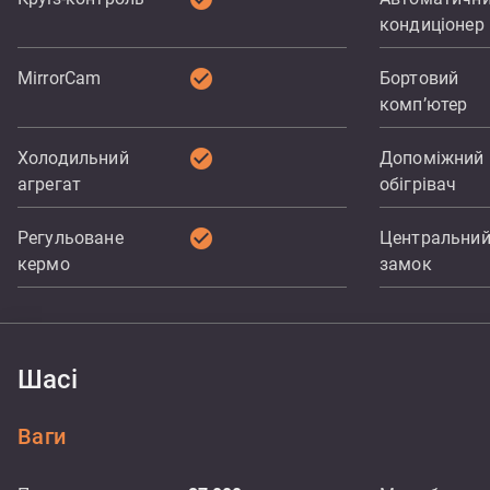
кондиціонер
check_circle
MirrorCam
Бортовий
комп’ютер
check_circle
Холодильний
Допоміжний
агрегат
обігрівач
check_circle
Регульоване
Центральни
кермо
замок
Шасі
Ваги