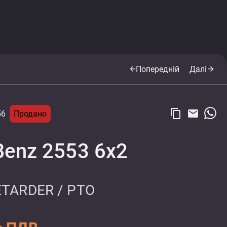
Попередній
Далі
arrow_back
arrow_forward
content_copy
email
56
Продано
Benz 2553 6x2
ETARDER / PTO