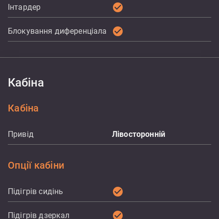
check_circle
Інтардер
check_circle
Блокування диференціала
Кабіна
Кабіна
Привід
Лівосторонній
Опції кабіни
check_circle
Підігрів сидінь
check_circle
Підігрів дзеркал