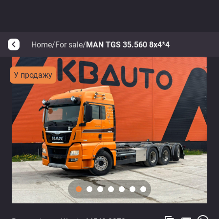
Home
/
For sale
/
MAN TGS 35.560 8x4*4
arrow_back_ios
У продажу