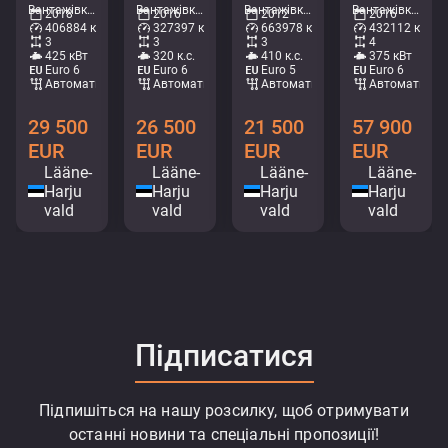
Вантажівки - Шасі • M435-3734
Вантажівки - Холодильник • M714-0584
Вантажівки - Холодильник • M420-1252
Вантажівки - Кран-самоскид • M571-8434
2018
2016
2012
2016
406884 км
327397 км
663978 км
432112 км
3
3
3
4
425 кВт
320 к.с.
410 к.с.
375 кВт
Euro 6
Euro 6
Euro 5
Euro 6
Автоматичний
Автоматичний
Автоматичний
Автоматични
29 500
26 500
21 500
57 900
EUR
EUR
EUR
EUR
Lääne-
Lääne-
Lääne-
Lääne-
Harju
Harju
Harju
Harju
vald
vald
vald
vald
Підписатися
Підпишіться на нашу розсилку, щоб отримувати
останні новини та спеціальні пропозиції!