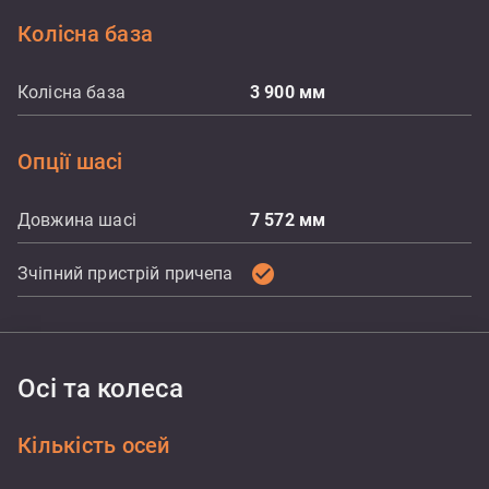
Колісна база
Колісна база
3 900
мм
Опції шасі
Довжина шасі
7 572
мм
check_circle
Зчіпний пристрій причепа
Осі та колеса
Кількість осей