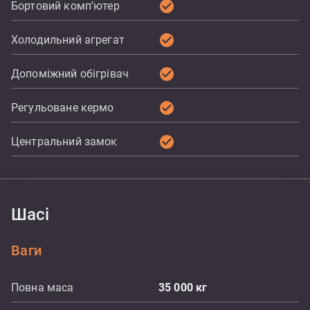
check_circle
Бортовий комп’ютер
check_circle
Холодильний агрегат
check_circle
Допоміжний обігрівач
check_circle
Регульоване кермо
check_circle
Центральний замок
Шасі
Ваги
Повна маса
35 000
кг