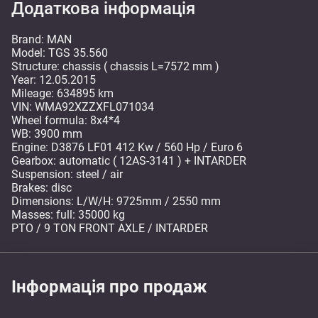
Додаткова інформація
Brand: MAN
Model: TGS 35.560
Structure: chassis ( chassis L=7572 mm )
Year: 12.05.2015
Mileage: 634895 km
VIN: WMA92XZZXFL071034
Wheel formula: 8x4*4
WB: 3900 mm
Engine: D3876 LF01 412 Kw / 560 Hp / Euro 6
Gearbox: automatic ( 12AS-3141 ) + INTARDER
Suspension: steel / air
Brakes: disc
Dimensions: L/W/H: 9725mm / 2550 mm
Masses: full: 35000 kg
PTO / 9 TON FRONT AXLE / INTARDER
Інформація про продаж