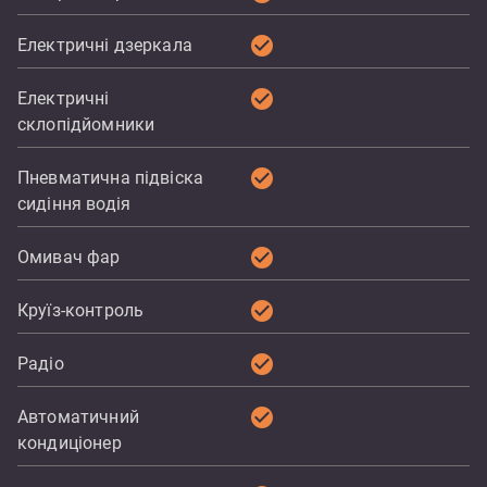
check_circle
Електричні дзеркала
check_circle
Електричні
склопідйомники
check_circle
Пневматична підвіска
сидіння водія
check_circle
Омивач фар
check_circle
Круїз-контроль
check_circle
Радіо
check_circle
Автоматичний
кондиціонер