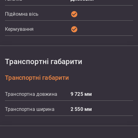
check_circle
Підйомна вісь
check_circle
Кермування
Транспортні габарити
Транспортні габарити
Транспортна довжина
9 725
мм
Транспортна ширина
2 550
мм