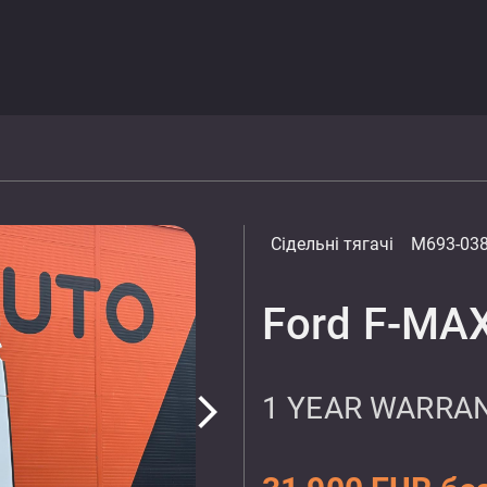
Сідельні тягачі
M693-03
Ford F-MAX
1 YEAR WARRAN
arrow_forward_ios