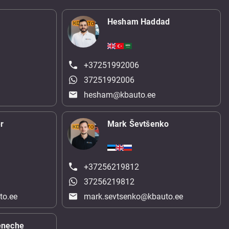
Hesham Haddad
+37251992006
37251992006
hesham@kbauto.ee
r
Mark Ševtšenko
+37256219812
37256219812
to.ee
mark.sevtsenko@kbauto.ee
eneche