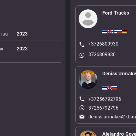
Ford Trucks
цтва
2023
+3726809930
ік
2023
3726809930
Deniss Urmake
+37256792796
37256792796
deniss.urmaker@kbau
Alejandro Goy