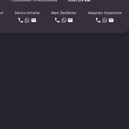
ad
Deniss Urmaker
Mark Ševtšenko
Alejandro Goyeneche