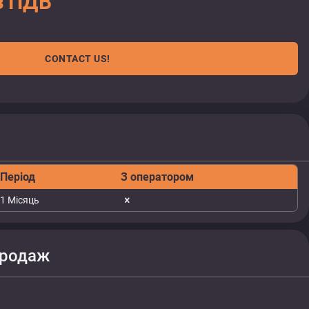
з ПДВ
CONTACT US!
Період
З оператором
1 Місяць
продаж