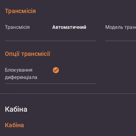
Трансмісія
Трансмісія
Автоматичний
Модель транс
Опції трансмісії
check_circle
Блокування
диференціала
Кабіна
Кабіна