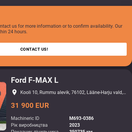
ontact us for more information or to confirm availability. Our
thin 24 hours.
CONTACT US!
Ford F-MAX L
place
Kooli 10, Rummu alevik, 76102, Lääne-Harju vald, Harjumaa
31 900 EUR
Machineric ID
M693-0386
Рік виробництва
2023
Показник лічильника
350735 км