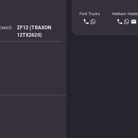
Ford Trucks
Hesham Hadd
місії
ZF12 (TRAXON
12TX2620)