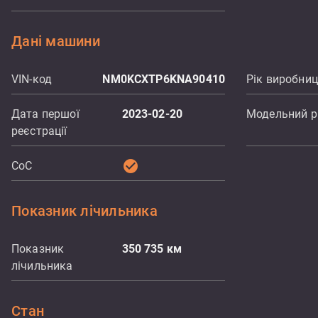
Дані машини
VIN-код
NM0KCXTP6KNA90410
Рік виробни
Дата першої
2023-02-20
Модельний р
реєстрації
check_circle
CoC
Показник лічильника
Показник
350 735
км
лічильника
Стан