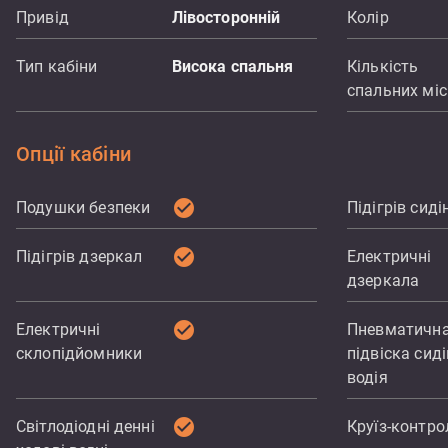
Привід
Лівосторонній
Колір
Тип кабіни
Висока спальня
Кількість
спальних мі
Опції кабіни
check_circle
Подушки безпеки
Підігрів сиді
check_circle
Підігрів дзеркал
Електричні
дзеркала
check_circle
Електричні
Пневматичн
склопідйомники
підвіска сид
водія
check_circle
Світлодіодні денні
Круїз-контро