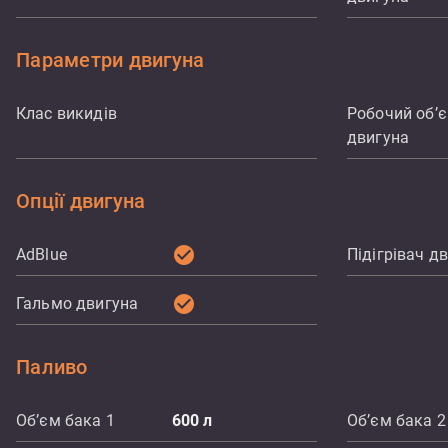
Параметри двигуна
Клас викидів
Робочий об’
двигуна
Опції двигуна
check_circle
AdBlue
Підігрівач д
check_circle
Гальмо двигуна
Паливо
Об’єм бака 1
600
л
Об’єм бака 2