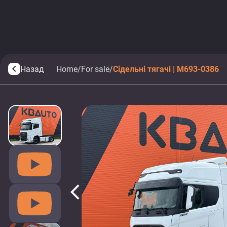
Назад
Home
/
For sale
/
Сідельні тягачі | M693-0386
arrow_back_ios
arrow_back_ios