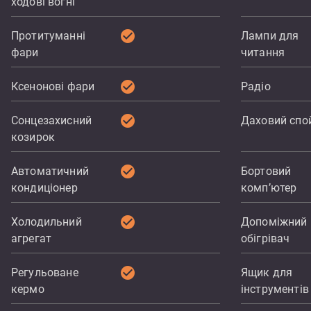
ходові вогні
check_circle
Протитуманні
Лампи для
фари
читання
check_circle
Ксенонові фари
Радіо
check_circle
Сонцезахисний
Даховий спо
козирок
check_circle
Автоматичний
Бортовий
кондиціонер
комп’ютер
check_circle
Холодильний
Допоміжний
агрегат
обігрівач
check_circle
Регульоване
Ящик для
кермо
інструментів