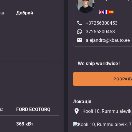
тан
Добрий
+37256300453
37256300453
alejandro@kbauto.ee
We ship worldwide!
РОЗРАХУ
Локація
на
FORD ECOTORQ
place
Kooli 10, Rummu alevik
368
кВт