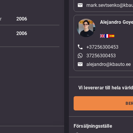
mark.sevtsenko@kbau
r
2006
Alejandro Goy
2006
+37256300453
37256300453
alejandro@kbauto.ee
Vi levererar till hela värl
BE
Försäljningsställe