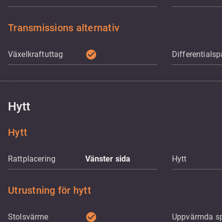
Transmissions alternativ
check_circle
Växelkraftuttag
Differentialsp
Hytt
Hytt
Rattplacering
Vänster sida
Hytt
Utrustning för hytt
check_circle
Stolsvärme
Uppvärmda sp