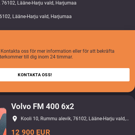
, 76102, Lääne-Harju vald, Harjumaa
 Kontakta oss för mer information eller för att bekräfta
återkommer till dig inom 24 timmar.
KONTAKTA OSS!
Volvo FM 400 6x2
place
Kooli 10, Rummu alevik, 76102, Lääne-Harju vald, Harjumaa
12 900 EUR