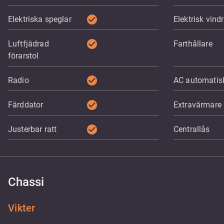
check_circle
Elektriska speglar
Elektrisk vind
check_circle
Luftfjädrad
Farthållare
förarstol
check_circle
Radio
AC automatis
check_circle
Färddator
Extravärmare
check_circle
Justerbar ratt
Centrallås
Chassi
Vikter