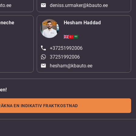
to.ee
deniss.urmaker@kbauto.ee
eneche
Hesham Haddad
+37251992006
37251992006
hesham@kbauto.ee
den!
RÄKNA EN INDIKATIV FRAKTKOSTNAD