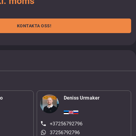
kl. moms
KONTAKTA OSS!
ko
Deniss Urmaker
+37256792796
37256792796