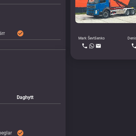
check_circle
ärr
Mark Ševtšenko
Deni
Daghytt
check_circle
eglar