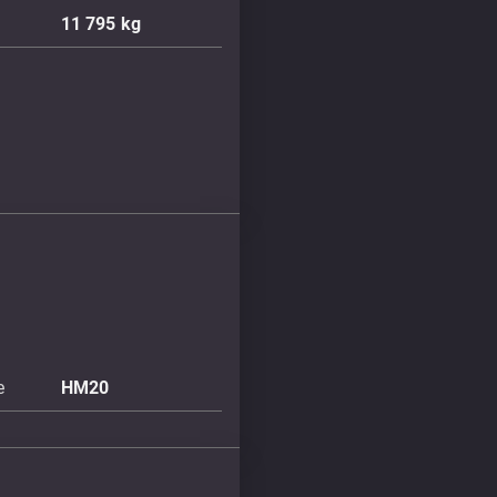
11 795
kg
e
HM20