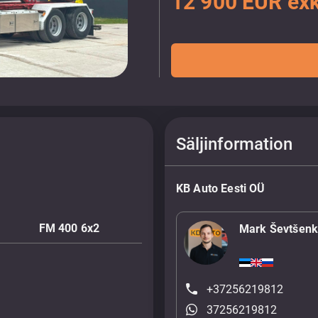
12 900 EUR ex
Säljinformation
KB Auto Eesti OÜ
FM 400 6x2
Mark Ševtšen
+37256219812
37256219812