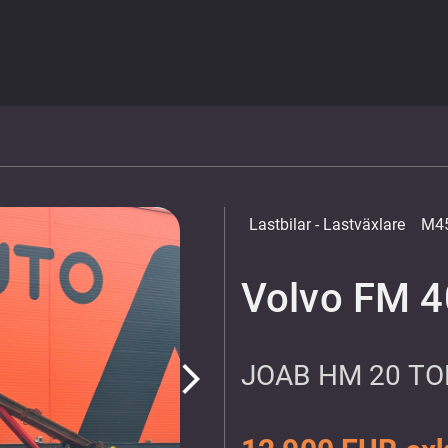
Lastbilar
- Lastväxlare
M45
Volvo FM 4
JOAB HM 20 TO
arrow_forward_ios