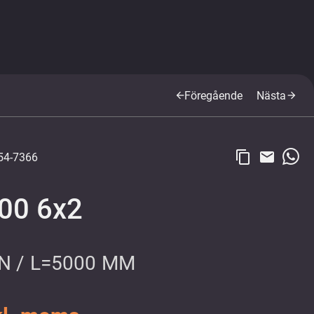
Föregående
Nästa
arrow_back
arrow_forward
content_copy
email
4-7366
00 6x2
N / L=5000 MM