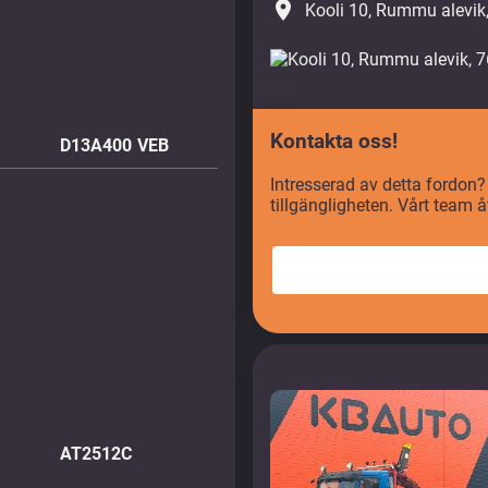
place
Kooli 10, Rummu alevik
Kontakta oss!
D13A400 VEB
Intresserad av detta fordon?
tillgängligheten. Vårt team 
AT2512C