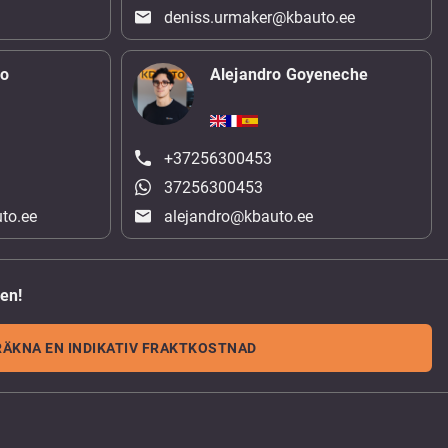
deniss.urmaker@kbauto.ee
ko
Alejandro Goyeneche
+37256300453
37256300453
to.ee
alejandro@kbauto.ee
den!
RÄKNA EN INDIKATIV FRAKTKOSTNAD