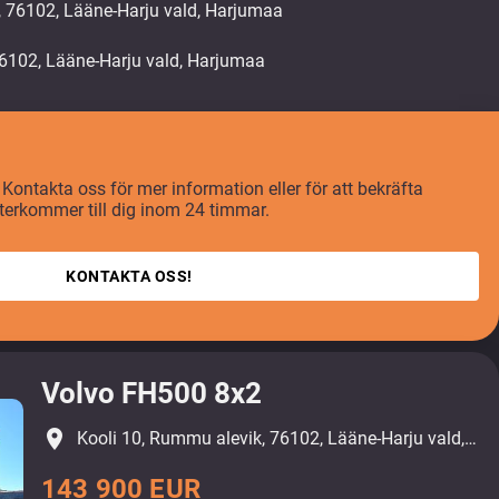
, 76102, Lääne-Harju vald, Harjumaa
 Kontakta oss för mer information eller för att bekräfta
återkommer till dig inom 24 timmar.
KONTAKTA OSS!
Volvo FH500 8x2
place
Kooli 10, Rummu alevik, 76102, Lääne-Harju vald, Harjumaa
143 900 EUR