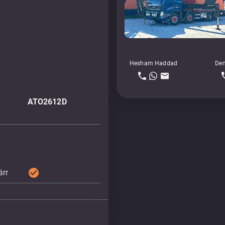
Hesham Haddad
Den
ATO2612D
check_circle
ärr