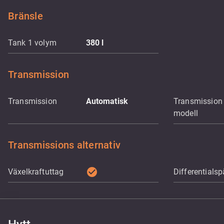
Bränsle
Tank 1 volym
380
l
Transmission
Transmission
Automatisk
Transmission
modell
Transmissions alternativ
check_circle
Växelkraftuttag
Differentialsp