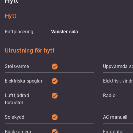
Hytt
Hytt
Rattplacering
Vänster sida
Utrustning för hytt
check_circle
Stolsvärme
Uppvärmda sp
check_circle
Elektriska speglar
Elektrisk vind
check_circle
Luftfjädrad
Radio
förarstol
check_circle
Solskydd
AC manuell
check_circle
Backkamera
Färddator