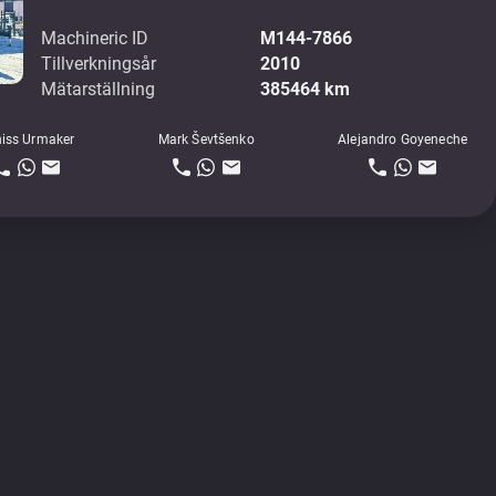
Machineric ID
M144-7866
Tillverkningsår
2010
Mätarställning
385464 km
iss Urmaker
Mark Ševtšenko
Alejandro Goyeneche