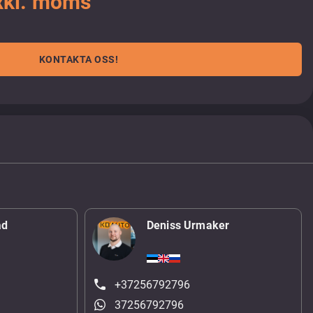
xkl. moms
KONTAKTA OSS!
ad
Deniss Urmaker
+37256792796
37256792796