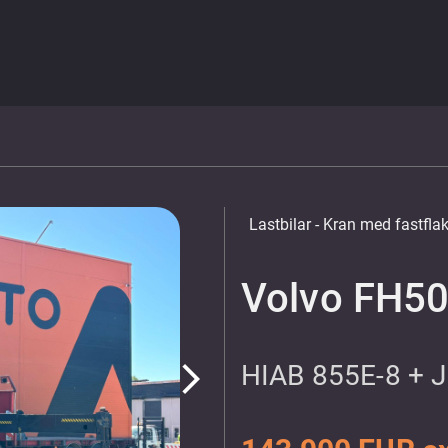
Lastbilar
- Kran med fastfla
Volvo FH50
HIAB 855E-8 + 
arrow_forward_ios