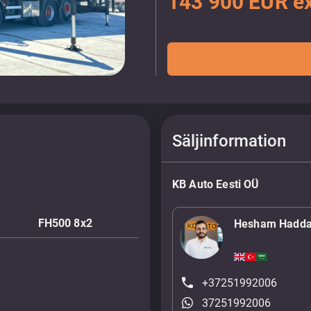
143 900 EUR e
Säljinformation
KB Auto Eesti OÜ
FH500 8x2
Hesham Hadd
+37251992006
37251992006