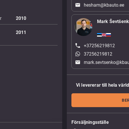
hesham@kbauto.ee
r
2010
Mark Ševtšen
2011
+37256219812
37256219812
mark.sevtsenko@kbau
Vi levererar till hela värl
BE
Försäljningsställe