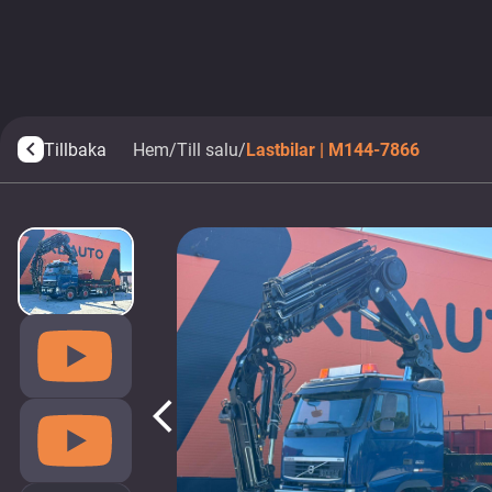
Tillbaka
Hem
/
Till salu
/
Lastbilar | M144-7866
arrow_back_ios
arrow_back_ios