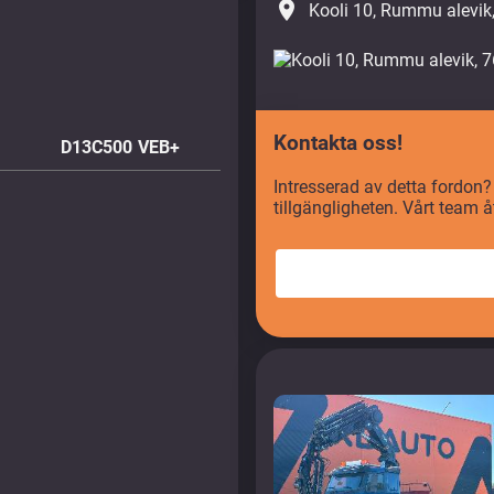
place
Kooli 10, Rummu alevik
Kontakta oss!
D13C500 VEB+
Intresserad av detta fordon?
tillgängligheten. Vårt team 