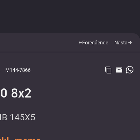
Föregående
Nästa
arrow_back
arrow_forward
content_copy
email
k
M144-7866
0 8x2
JIB 145X5