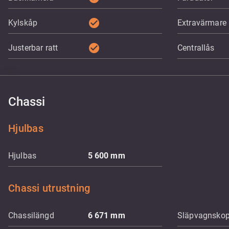
check_circle
Kylskåp
Extravärmare
check_circle
Justerbar ratt
Centrallås
Chassi
Hjulbas
Hjulbas
5 600
mm
Chassi utrustning
Chassilängd
6 671
mm
Släpvagnskop