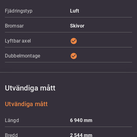
Fjädringstyp
Luft
Bromsar
Skivor
check_circle
Lyftbar axel
check_circle
Dubbelmontage
Utvändiga mått
Utvändiga mått
Längd
6 940
mm
Bredd
2 544
mm