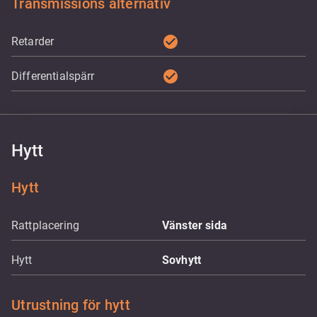
Transmissions alternativ
check_circle
Retarder
check_circle
Differentialspärr
Hytt
Hytt
Rattplacering
Vänster sida
Hytt
Sovhytt
Utrustning för hytt