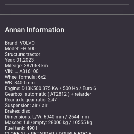
Annan Information
Brand: VOLVO
Model: FH 500
Structure: tractor
Year: 01.2023
Mileage: 387068 km
VIN: ... A316100
Wheel formula: 6x2
WB: 3400 mm
Engine: D13K500 375 Kw / 500 Hp / Euro 6
Gearbox: automatic ( AT2812 ) + retarder
Rear axle gear ratio: 2,47
Suspension: air / air
Brakes: disc
Dimensions: L/W: 6940 mm / 2544 mm
Masses: full/empty: 28000 kg / 10555 kg
Fuel tank: 490 l
GLOBE XL / RETARDER / DOUBLE BOGIE