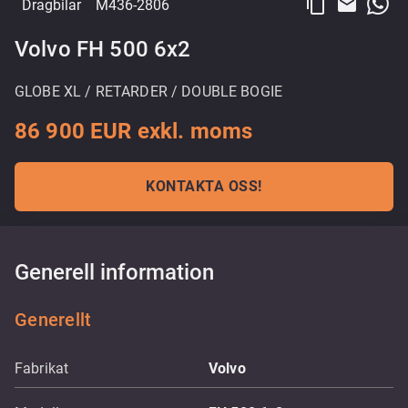
content_copy
email
Dragbilar
M436-2806
Volvo FH 500 6x2
GLOBE XL / RETARDER / DOUBLE BOGIE
86 900 EUR exkl. moms
KONTAKTA OSS!
Generell information
Generellt
Fabrikat
Volvo