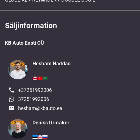
Säljinformation
KB Auto Eesti OÜ
Hesham Haddad
+37251992006
37251992006
hesham@kbauto.ee
Deniss Urmaker