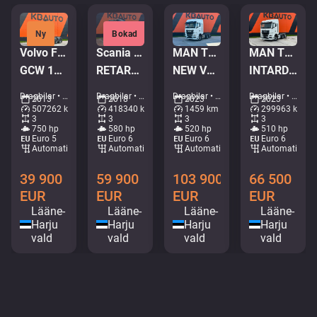
Ny
Bokad
Volvo FH16 750 6x4
Scania S 580 6x2
MAN TGX 28.520 6x2
MAN TGX 28.510 6x2
GCW 100 TON / RETARDER / GLOBE XL / BIG AXEL / ADR
RETARDER / DOUBLE BOGIE
NEW VEHICLE ! / GX CAB / INTARDER / DOUBLE BOGIE
INTARDER / DOUBLE BOGIE
Dragbilar • M550-7967
Dragbilar • M196-1521
Dragbilar • M521-6765
Dragbilar • M548-3568
2013
2018
2023
2023
507262 km
418340 km
1459 km
299963 km
3
3
3
3
750 hp
580 hp
520 hp
510 hp
Euro 5
Euro 6
Euro 6
Euro 6
Automatisk
Automatisk
Automatisk
Automatisk
39 900
59 900
103 900
66 500
EUR
EUR
EUR
EUR
Lääne-
Lääne-
Lääne-
Lääne-
Harju
Harju
Harju
Harju
vald
vald
vald
vald