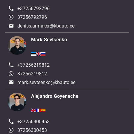
+37256792796
37256792796
deniss.urmaker@kbauto.ee
Mark Ševtšenko
+37256219812
37256219812
mark.sevtsenko@kbauto.ee
Alejandro Goyeneche
+37256300453
37256300453