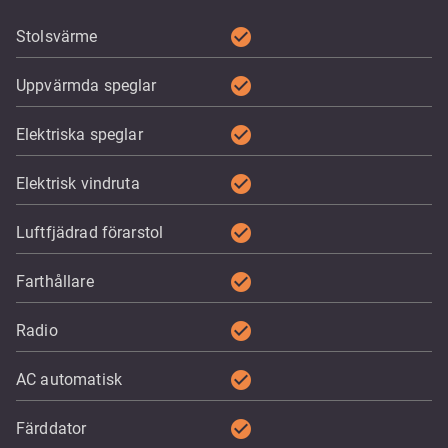
check_circle
Stolsvärme
check_circle
Uppvärmda speglar
check_circle
Elektriska speglar
check_circle
Elektrisk vindruta
check_circle
Luftfjädrad förarstol
check_circle
Farthållare
check_circle
Radio
check_circle
AC automatisk
check_circle
Färddator