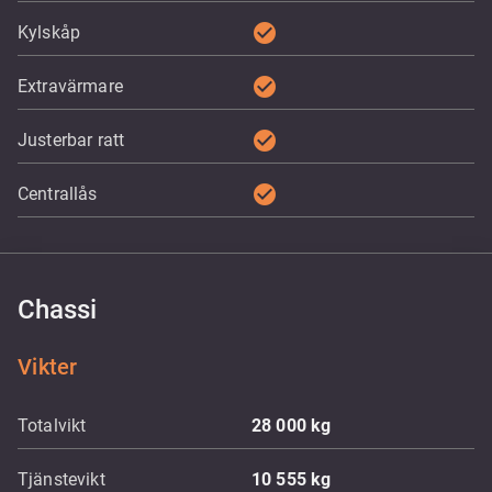
check_circle
Kylskåp
check_circle
Extravärmare
check_circle
Justerbar ratt
check_circle
Centrallås
Chassi
Vikter
Totalvikt
28 000
kg
Tjänstevikt
10 555
kg