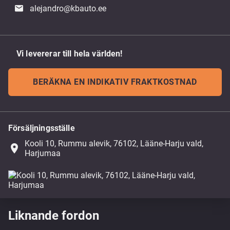
alejandro@kbauto.ee
Vi levererar till hela världen!
BERÄKNA EN INDIKATIV FRAKTKOSTNAD
Försäljningsställe
Kooli 10, Rummu alevik, 76102, Lääne-Harju vald,
place
Harjumaa
Liknande fordon