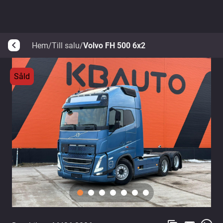
Hem
/
Till salu
/
Volvo FH 500 6x2
arrow_back_ios
Såld