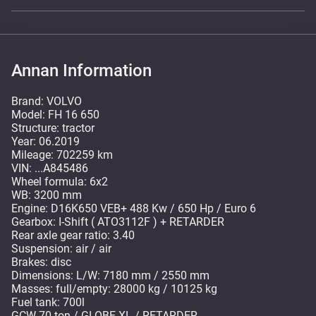
Annan Information
Brand: VOLVO
Model: FH 16 650
Structure: tractor
Year: 06.2019
Mileage: 702259 km
VIN: ...A845486
Wheel formula: 6x2
WB: 3200 mm
Engine: D16K650 VEB+ 488 Kw / 650 Hp / Euro 6
Gearbox: I-Shift ( ATO3112F ) + RETARDER
Rear axle gear ratio: 3.40
Suspension: air / air
Brakes: disc
Dimensions: L/W: 7180 mm / 2550 mm
Masses: full/empty: 28000 kg / 10125 kg
Fuel tank: 700l
GCW 70 ton / GLOBE XL / RETARDER