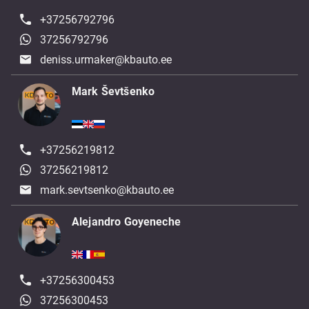
+37256792796
37256792796
deniss.urmaker@kbauto.ee
Mark Ševtšenko
+37256219812
37256219812
mark.sevtsenko@kbauto.ee
Alejandro Goyeneche
+37256300453
37256300453