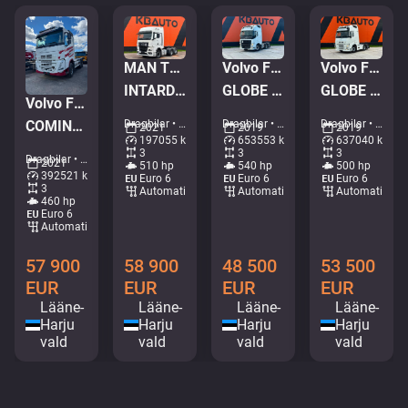
MAN TGX 28.510 6x2
Volvo FH 540 6x2
Volvo FH 500 6x2
INTARDER / DOUBLE BOGIE
GLOBE XL / DOUBLE BOGIE
GLOBE XL / RETARDER / DOUBLE BOGIE
Volvo FH 460 6x4
Dragbilar • M779-1088
Dragbilar • M287-7719
Dragbilar • M635-9922
COMING IN TWO WEEKS / LNG / HYDRAULICS / RETARDER / TANDEM AXLE LIFT
2021
2019
2019
197055 km
653553 km
637040 km
3
3
3
Dragbilar • M288-9761
2021
510 hp
540 hp
500 hp
392521 km
Euro 6
Euro 6
Euro 6
3
Automatisk
Automatisk
Automatisk
460 hp
Euro 6
Automatisk
58 900
48 500
53 500
57 900
EUR
EUR
EUR
EUR
Lääne-
Lääne-
Lääne-
Lääne-
Harju
Harju
Harju
Harju
vald
vald
vald
vald