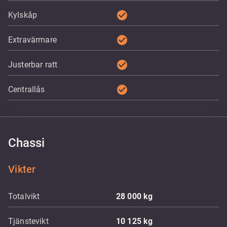
check_circle
Kylskåp
check_circle
Extravärmare
check_circle
Justerbar ratt
check_circle
Centrallås
Chassi
Vikter
Totalvikt
28 000
kg
Tjänstevikt
10 125
kg