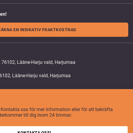
den!
RÄKNA EN INDIKATIV FRAKTKOSTNAD
, 76102, Lääne-Harju vald, Harjumaa
 Kontakta oss för mer information eller för att bekräfta
återkommer till dig inom 24 timmar.
KONTAKTA OSS!