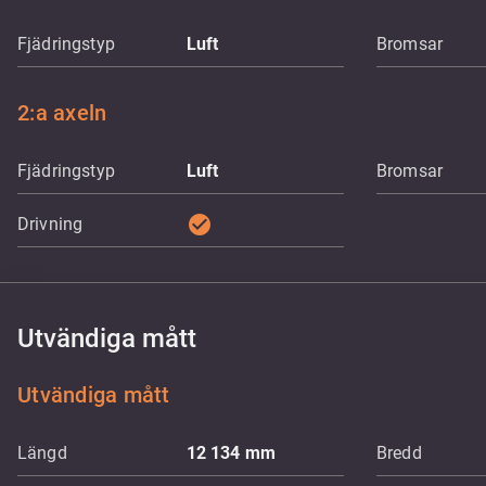
Fjädringstyp
Luft
Bromsar
2:a axeln
Fjädringstyp
Luft
Bromsar
check_circle
Drivning
Utvändiga mått
Utvändiga mått
Längd
12 134
mm
Bredd