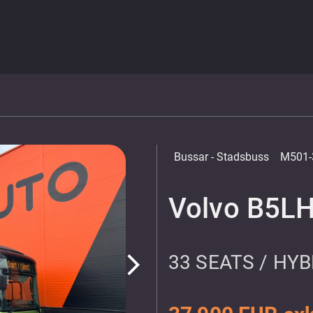
Bussar
- Stadsbuss
M501-
Volvo B5L
33 SEATS / HYB
arrow_forward_ios