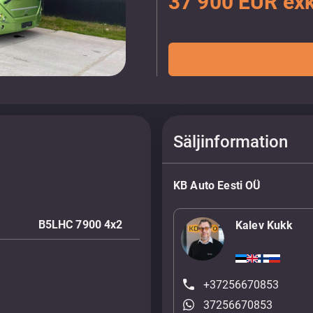
37 900 EUR ex
Säljinformation
KB Auto Eesti OÜ
B5LHC 7900 4x2
Kalev Kukk
+37256670853
37256670853