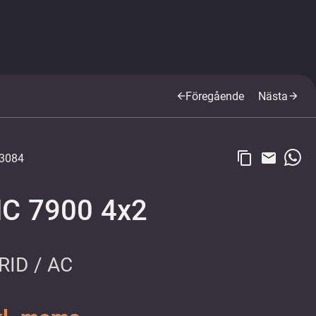
Föregående
Nästa
arrow_back
arrow_forward
content_copy
email
3084
HC 7900 4x2
RID / AC