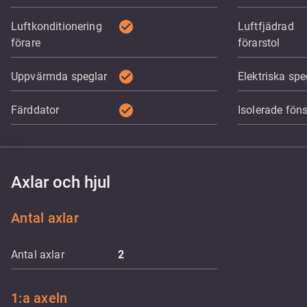
check_circle
Luftkonditionering
Luftfjädrad
förare
förarstol
check_circle
Uppvärmda speglar
Elektriska spe
check_circle
Färddator
Isolerade föns
Axlar och hjul
Antal axlar
Antal axlar
2
1:a axeln