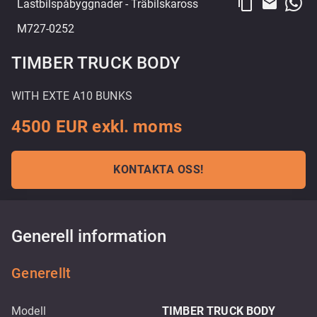
content_copy
email
Lastbilspåbyggnader
- Träbilskaross
M727-0252
TIMBER TRUCK BODY
WITH EXTE A10 BUNKS
4500 EUR exkl. moms
KONTAKTA OSS!
Generell information
Generellt
Modell
TIMBER TRUCK BODY