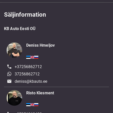
Säljinformation
KB Auto Eesti OÜ
Deniss Hmeljov
+37256862712
37256862712
deniss@kbauto.ee
Risto Klesment