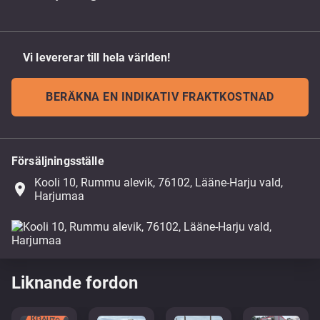
Vi levererar till hela världen!
BERÄKNA EN INDIKATIV FRAKTKOSTNAD
Försäljningsställe
Kooli 10, Rummu alevik, 76102, Lääne-Harju vald,
place
Harjumaa
Liknande fordon