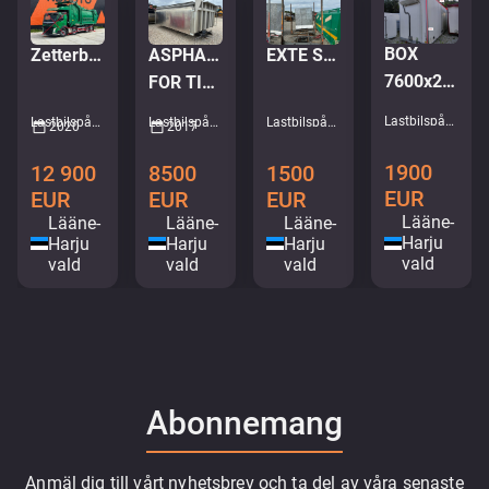
BOX
Zetterbergs EHP 33 KUBIK GARBAGE COMPACTOR
ASPHALT THERMO CONTAINER
EXTE S10 BUNKS 2 pcs
7600x2600x3300 MM
FOR TIPPER TRUCK
Lastbilspåbyggnader - Skåp • M468-9289
Lastbilspåbyggnader - Sopkomprimator • M057-9001
Lastbilspåbyggnader - Tippbil • M277-7853
Lastbilspåbyggnader - Träbilskaross • M674-2801
2020
2017
1900
12 900
8500
1500
EUR
EUR
EUR
EUR
Lääne-
Lääne-
Lääne-
Lääne-
Harju
Harju
Harju
Harju
vald
vald
vald
vald
Abonnemang
Anmäl dig till vårt nyhetsbrev och ta del av våra senaste