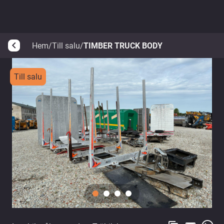
Hem
/
Till salu
/
TIMBER TRUCK BODY
arrow_back_ios
Till salu