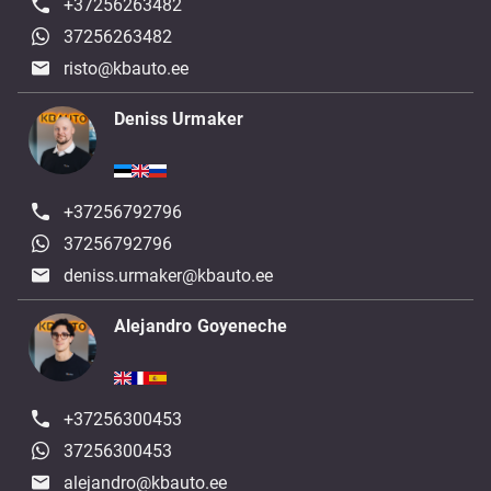
+37256263482
37256263482
risto@kbauto.ee
Deniss Urmaker
+37256792796
37256792796
deniss.urmaker@kbauto.ee
Alejandro Goyeneche
+37256300453
37256300453
alejandro@kbauto.ee