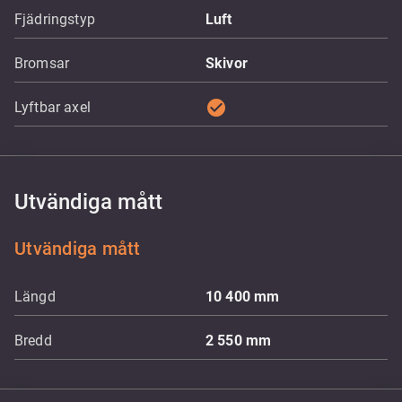
Fjädringstyp
Luft
Bromsar
Skivor
check_circle
Lyftbar axel
Utvändiga mått
Utvändiga mått
Längd
10 400
mm
Bredd
2 550
mm