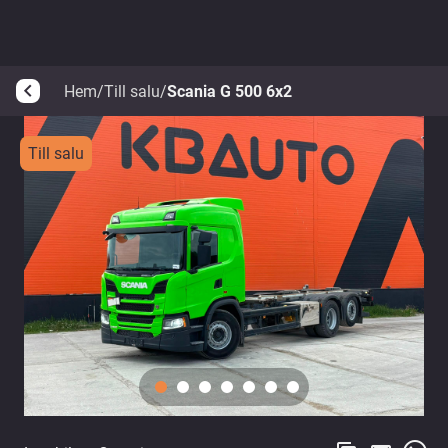
Hem
/
Till salu
/
Scania G 500 6x2
arrow_back_ios
Till salu