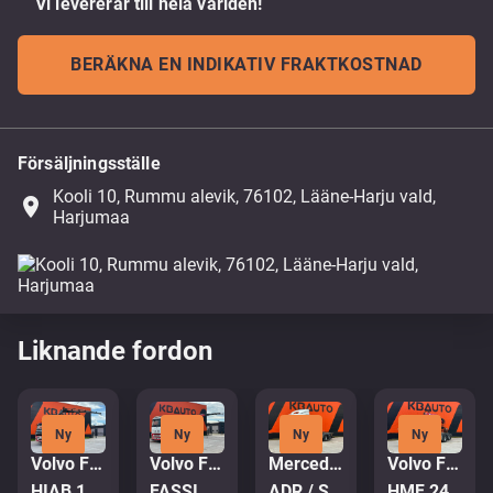
Vi levererar till hela världen!
BERÄKNA EN INDIKATIV FRAKTKOSTNAD
Försäljningsställe
Kooli 10, Rummu alevik, 76102, Lääne-Harju vald,
place
Harjumaa
Liknande fordon
Ny
Ny
Ny
Ny
Volvo FM 500 8x4*4
Volvo FH 500 6x2
Mercedes-Benz Actros 2551 6x2
Volvo FM 450 6x2*4
HIAB 144E-5 / BOX L=5992 mm
FASSI F195A.2.25 / PLATFORM L=6510 mm
ADR / STREAMSPACE
HMF 2420 K5 / PALIFT L=4750 mm