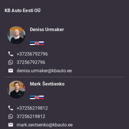
KB Auto Eesti OÜ
Deniss Urmaker
+37256792796
37256792796
deniss.urmaker@kbauto.ee
Mark Ševtšenko
+37256219812
37256219812
mark.sevtsenko@kbauto.ee