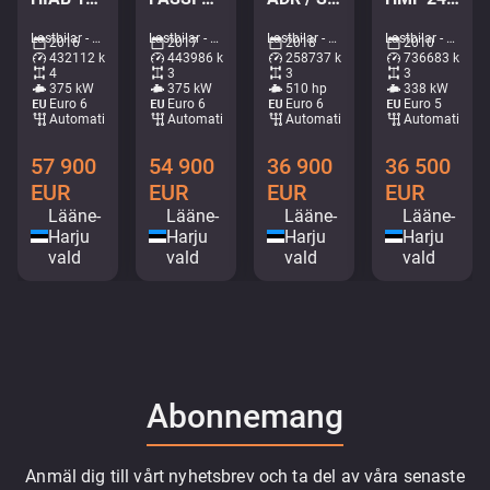
Lastbilar - Kran med tippbart flak • M571-8434
Lastbilar - Kran med fastflak • M705-0206
Lastbilar - Container system • M999-5146
Lastbilar - Lastväxlare med kran • M062-7905
2016
2017
2018
2010
432112 km
443986 km
258737 km
736683 km
4
3
3
3
375 kW
375 kW
510 hp
338 kW
Euro 6
Euro 6
Euro 6
Euro 5
Automatisk
Automatisk
Automatisk
Automatisk
57 900
54 900
36 900
36 500
EUR
EUR
EUR
EUR
Lääne-
Lääne-
Lääne-
Lääne-
Harju
Harju
Harju
Harju
vald
vald
vald
vald
Abonnemang
Anmäl dig till vårt nyhetsbrev och ta del av våra senaste