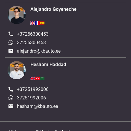
Alejandro Goyeneche
+37256300453
37256300453
alejandro@kbauto.ee
Hesham Haddad
+37251992006
37251992006
hesham@kbauto.ee