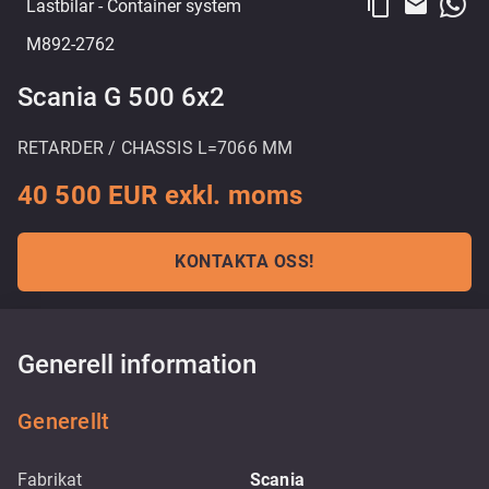
content_copy
email
Lastbilar
- Container system
M892-2762
Scania G 500 6x2
RETARDER / CHASSIS L=7066 MM
40 500 EUR exkl. moms
KONTAKTA OSS!
Generell information
Generellt
Fabrikat
Scania