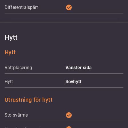
check_circle
Differentialspärr
Hytt
Hytt
Rattplacering
Vänster sida
Hytt
Sovhytt
Utrustning för hytt
check_circle
Stolsvärme