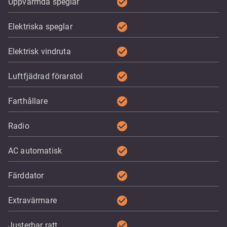
check_circle
Uppvärmda speglar
check_circle
Elektriska speglar
check_circle
Elektrisk vindruta
check_circle
Luftfjädrad förarstol
check_circle
Farthållare
check_circle
Radio
check_circle
AC automatisk
check_circle
Färddator
check_circle
Extravärmare
check_circle
Justerbar ratt