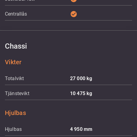
check_circle
Centrallås
Chassi
Vikter
Totalvikt
27 000
kg
Tjänstevikt
10 475
kg
Hjulbas
Hjulbas
4 950
mm