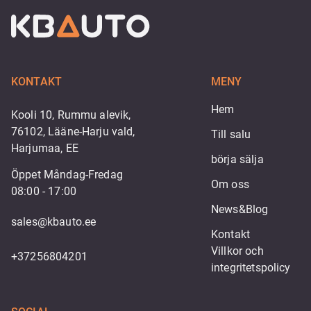
KONTAKT
MENY
Hem
Kooli 10, Rummu alevik,
76102, Lääne-Harju vald,
Till salu
Harjumaa, EE
börja sälja
Öppet Måndag-Fredag
Om oss
08:00 - 17:00
News&Blog
sales@kbauto.ee
Kontakt
Villkor och 
+37256804201
integritetspolicy