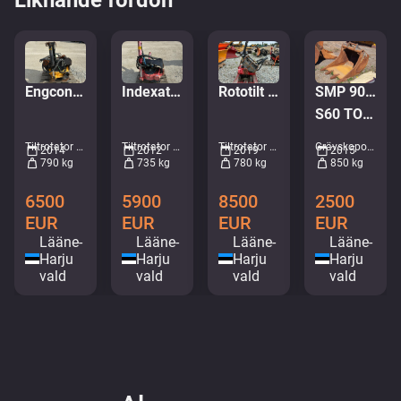
SMP 900 HDR
Engcon Tiltrotator EC226
Indexator RT80 S70
Rototilt R8 S70
S60 TOOTH EXCAVATOR BUCKET
Grävskopor - Grävskopa • M571-1294
Tiltrotator • M998-7760
Tiltrotator • M085-9492
Tiltrotator • M182-5419
2015
2014
2012
2019
850 kg
790 kg
735 kg
780 kg
2500
6500
5900
8500
EUR
EUR
EUR
EUR
Lääne-
Lääne-
Lääne-
Lääne-
Harju
Harju
Harju
Harju
vald
vald
vald
vald