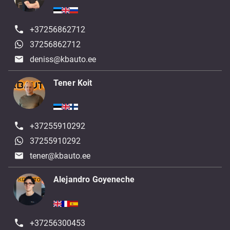
+37256862712
37256862712
deniss@kbauto.ee
Tener Koit
+37255910292
37255910292
tener@kbauto.ee
Alejandro Goyeneche
+37256300453