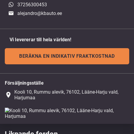
37256300453
alejandro@kbauto.ee
Vi levererar till hela världen!
BERÄKNA EN INDIKATIV FRAKTKOSTNAD
Försäljningsställe
Kooli 10, Rummu alevik, 76102, Lääne-Harju vald,
place
Harjumaa
Liknande fordon