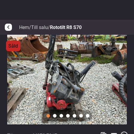
Hem
/
Till salu
/
Rototilt R8 S70
arrow_back_ios
Såld