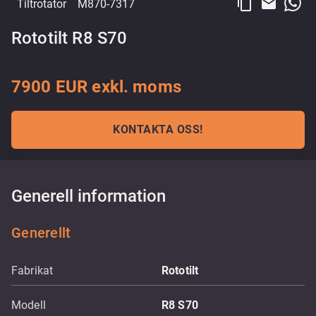
content_copy
email
Tiltrotator
M870-7317
Rototilt R8 S70
7900 EUR exkl. moms
KONTAKTA OSS!
Generell information
Generellt
Fabrikat
Rototilt
Modell
R8 S70