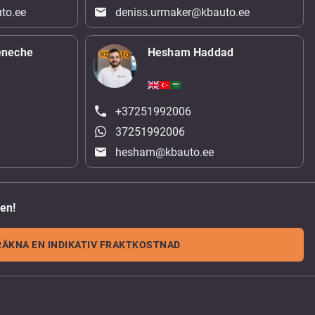
to.ee
deniss.urmaker@kbauto.ee
eneche
Hesham Haddad
+37251992006
37251992006
hesham@kbauto.ee
den!
RÄKNA EN INDIKATIV FRAKTKOSTNAD