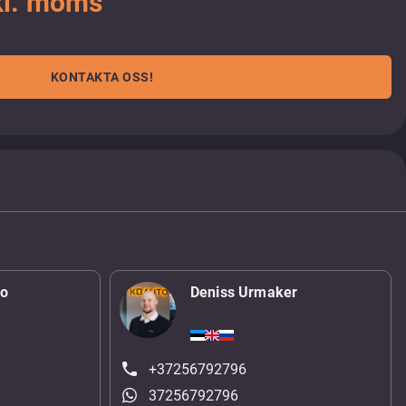
kl. moms
KONTAKTA OSS!
ko
Deniss Urmaker
+37256792796
37256792796