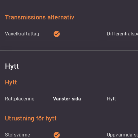
Transmissions alternativ
check_circle
Växelkraftuttag
Differentialsp
Hytt
Hytt
Rattplacering
Vänster sida
Hytt
Utrustning för hytt
check_circle
Stolsvärme
Uppvärmda sp