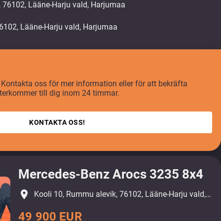
, 76102, Lääne-Harju vald, Harjumaa
 Kontakta oss för mer information eller för att bekräfta
återkommer till dig inom 24 timmar.
KONTAKTA OSS!
Mercedes-Benz Arocs 3235 8x4
place
Kooli 10, Rummu alevik, 76102, Lääne-Harju vald, Harjumaa
49 900 EUR