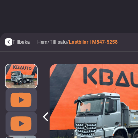
Tillbaka
Hem
/
Till salu
/
Lastbilar | M847-5258
arrow_back_ios
arrow_back_ios