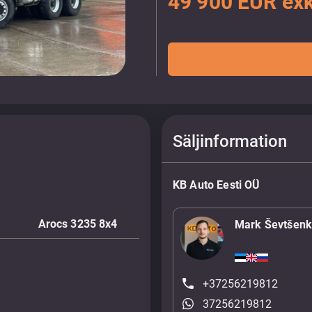
49 900 EUR ex
Säljinformation
KB Auto Eesti OÜ
Arocs 3235 8x4
Mark Ševtšen
+37256219812
37256219812