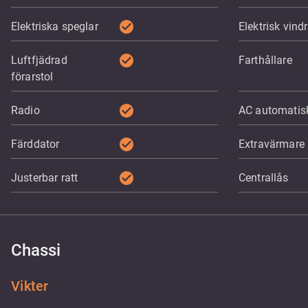
check_circle
Elektriska speglar
Elektrisk vind
check_circle
Luftfjädrad
Farthållare
förarstol
check_circle
Radio
AC automatis
check_circle
Färddator
Extravärmare
check_circle
Justerbar ratt
Centrallås
Chassi
Vikter