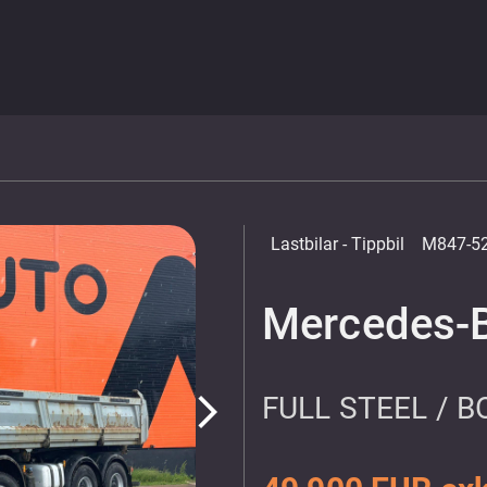
Lastbilar
- Tippbil
M847-5
Mercedes-B
FULL STEEL / 
arrow_forward_ios