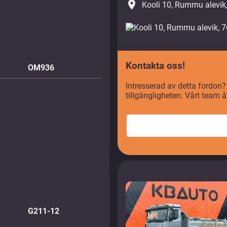
place
Kooli 10, Rummu alevik
Kontakta oss!
OM936
Intresserad av detta fordon?
tillgängligheten. Vårt team 
G211-12