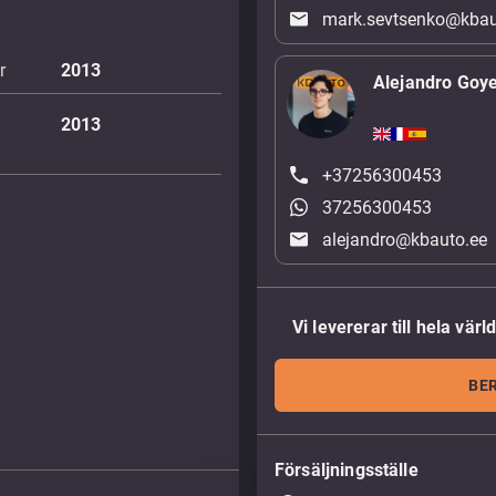
mark.sevtsenko@kbau
r
2013
Alejandro Goy
2013
+37256300453
37256300453
alejandro@kbauto.ee
Vi levererar till hela värl
BE
Försäljningsställe