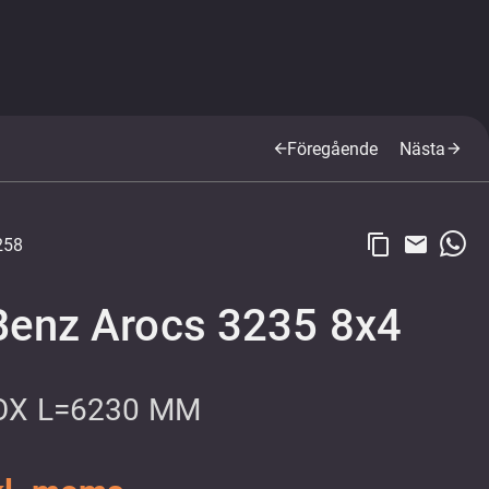
Föregående
Nästa
arrow_back
arrow_forward
content_copy
email
258
enz Arocs 3235 8x4
BOX L=6230 MM