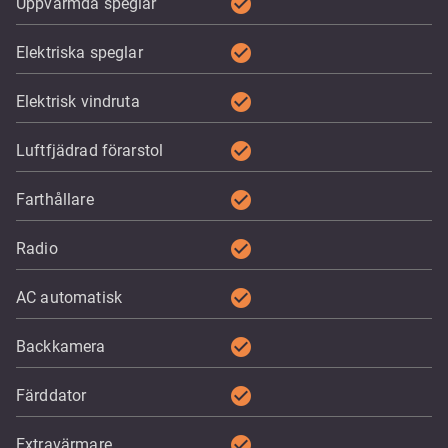
check_circle
Uppvärmda speglar
check_circle
Elektriska speglar
check_circle
Elektrisk vindruta
check_circle
Luftfjädrad förarstol
check_circle
Farthållare
check_circle
Radio
check_circle
AC automatisk
check_circle
Backkamera
check_circle
Färddator
check_circle
Extravärmare