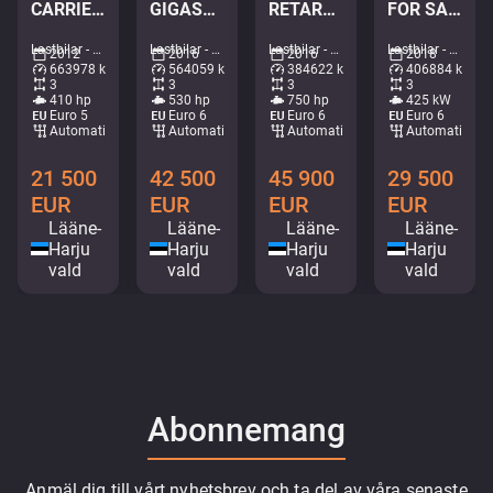
CARRIER SUPRA 950 MT / 2 ZONE FRIDGE
GIGASPACE / JOAB L20 ton / L=5400 mm
RETARDER / TANDEM AXLE LIFT / BIG AXLES
FOR SALE AS CHASSIS / RETARDER / CHASSIS L=6600 mm
Lastbilar - Kylskåp • M420-1252
Lastbilar - Lastväxlare • M025-3669
Lastbilar - Tippbil • M252-3798
Lastbilar - Chassi • M435-3734
2012
2016
2016
2018
663978 km
564059 km
384622 km
406884 km
3
3
3
3
410 hp
530 hp
750 hp
425 kW
Euro 5
Euro 6
Euro 6
Euro 6
Automatisk
Automatisk
Automatisk
Automatisk
21 500
42 500
45 900
29 500
EUR
EUR
EUR
EUR
Lääne-
Lääne-
Lääne-
Lääne-
Harju
Harju
Harju
Harju
vald
vald
vald
vald
Abonnemang
Anmäl dig till vårt nyhetsbrev och ta del av våra senaste