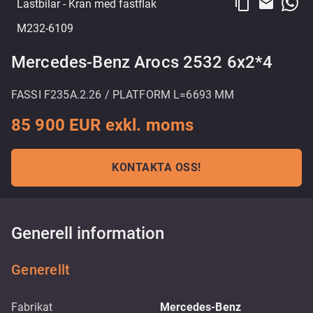
content_copy
email
Lastbilar
- Kran med fastflak
M232-6109
Mercedes-Benz Arocs 2532 6x2*4
FASSI F235A.2.26 / PLATFORM L=6693 MM
85 900 EUR exkl. moms
KONTAKTA OSS!
Generell information
Generellt
Fabrikat
Mercedes-Benz