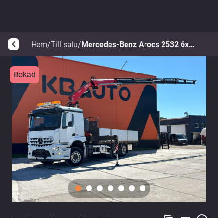
Hem
/
Till salu
/
Mercedes-Benz Arocs 2532 6x2*4
arrow_back_ios
Bokad