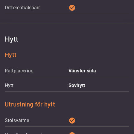
check_circle
Differentialspärr
Hytt
Hytt
Rattplacering
Vänster sida
Hytt
Sovhytt
Utrustning för hytt
check_circle
Stolsvärme