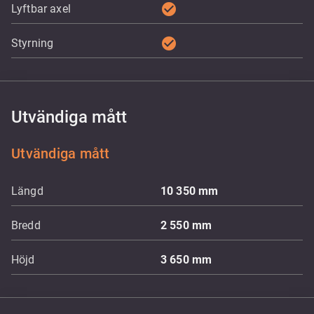
check_circle
Lyftbar axel
check_circle
Styrning
Utvändiga mått
Utvändiga mått
Längd
10 350
mm
Bredd
2 550
mm
Höjd
3 650
mm