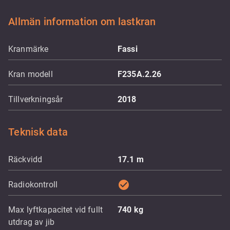
Allmän information om lastkran
Kranmärke
Fassi
Kran modell
F235A.2.26
Tillverkningsår
2018
Teknisk data
Räckvidd
17.1
m
check_circle
Radiokontroll
Max lyftkapacitet vid fullt
740
kg
utdrag av jib