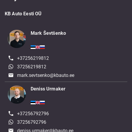
KB Auto Eesti OÜ
Mark Ševtšenko
+37256219812
37256219812
mark.sevtsenko@kbauto.ee
Deniss Urmaker
+37256792796
37256792796
deniss.urmaker@kbauto.ee