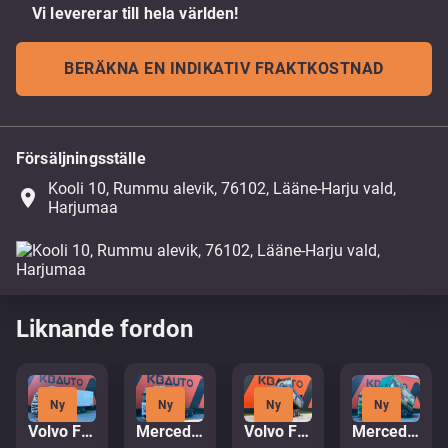
Vi levererar till hela världen!
BERÄKNA EN INDIKATIV FRAKTKOSTNAD
Försäljningsställe
Kooli 10, Rummu alevik, 76102, Lääne-Harju vald,
place
Harjumaa
Liknande fordon
Ny
Ny
Ny
Ny
Volvo FM410 6x2*4
Mercedes-Benz Actros 2653 6x2
Volvo FH16 750 6x4
Mercedes-Benz Actros 2658 6x4