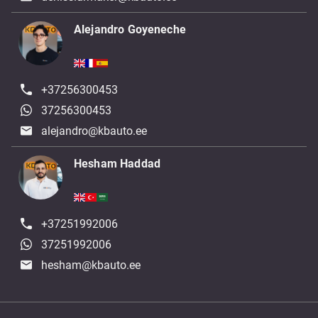
Alejandro Goyeneche
+37256300453
37256300453
alejandro@kbauto.ee
Hesham Haddad
+37251992006
37251992006
hesham@kbauto.ee