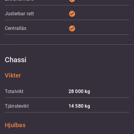
check_circle
Justerbar ratt
check_circle
Centrallås
Chassi
Vikter
Totalvikt
28 000
kg
Tjänstevikt
14 580
kg
Hjulbas