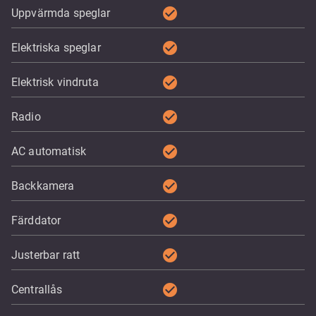
check_circle
Uppvärmda speglar
check_circle
Elektriska speglar
check_circle
Elektrisk vindruta
check_circle
Radio
check_circle
AC automatisk
check_circle
Backkamera
check_circle
Färddator
check_circle
Justerbar ratt
check_circle
Centrallås