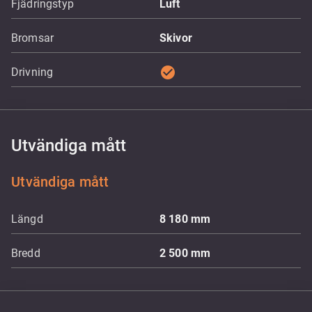
Fjädringstyp
Luft
Bromsar
Skivor
check_circle
Drivning
Utvändiga mått
Utvändiga mått
Längd
8 180
mm
Bredd
2 500
mm