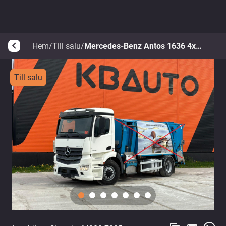
Hem
/
Till salu
/
Mercedes-Benz Antos 1636 4x4 HYDRODRIVE
arrow_back_ios
Till salu