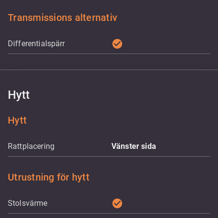
Transmissions alternativ
check_circle
Differentialspärr
Hytt
Hytt
Rattplacering
Vänster sida
Utrustning för hytt
check_circle
Stolsvärme