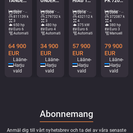
TANDEM AXLE LIFT / PTO
UNDERBODY SCARPER / SNOWPLOW EQUIPMENT
HIAB 144E-5 / BOX L=5992 mm
PK 72002 / EXPORT OUTSIDE EU ONLY!
Lastbilar - Timmerbil • M992-5872
Lastbilar - Tippbil • M012-2881
Lastbilar - Kran med tippbart flak • M571-8434
Lastbilar - Kran med fastflak • M582-2228
2021
2009
2016
2006
811139 km
279732 km
432112 km
372087 km
3
3
4
4
650 hp
480 hp
375 kW
380 hp
Euro 6
Euro 4
Euro 6
Euro 3
Automatisk
Automatisk
Automatisk
Manuell
64 900
34 900
57 900
79 900
EUR
EUR
EUR
EUR
Lääne-
Lääne-
Lääne-
Lääne-
Harju
Harju
Harju
Harju
vald
vald
vald
vald
Abonnemang
Anmäl dig till vårt nyhetsbrev och ta del av våra senaste