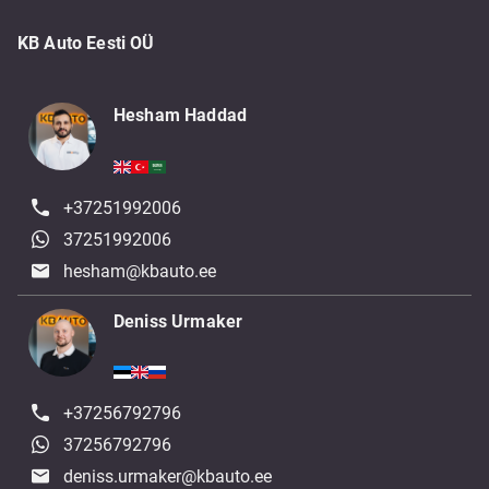
KB Auto Eesti OÜ
Hesham Haddad
+37251992006
37251992006
hesham@kbauto.ee
Deniss Urmaker
+37256792796
37256792796
deniss.urmaker@kbauto.ee