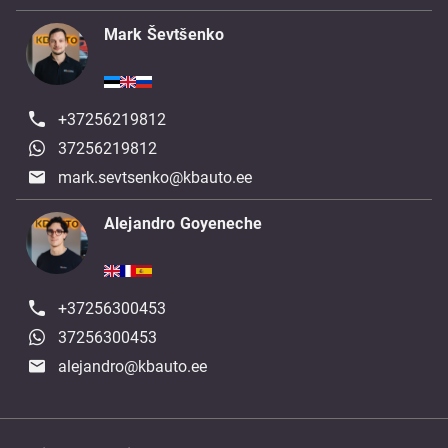
Mark Ševtšenko
+37256219812
37256219812
mark.sevtsenko@kbauto.ee
Alejandro Goyeneche
+37256300453
37256300453
alejandro@kbauto.ee