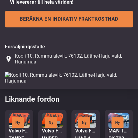
Vi levererar till hela världen!
BERÄKNA EN INDIKATIV FRAKTKOSTNAD
Försäljningsställe
Kooli 10, Rummu alevik, 76102, Lääne-Harju vald,
place
Harjumaa
Liknande fordon
Ny
Ny
Ny
Ny
Volvo FH16 650
Volvo FH480 6x4
Volvo FM 500 8x4*4
MAN TGA 35.380 8x4