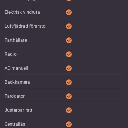
check_circle
Elektrisk vindruta
check_circle
Luftfjädrad förarstol
check_circle
Farthållare
check_circle
Radio
check_circle
AC manuell
check_circle
Backkamera
check_circle
Färddator
check_circle
Justerbar ratt
check_circle
Centrallås