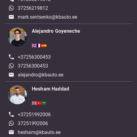
37256219812
mark.sevtsenko@kbauto.ee
Alejandro Goyeneche
+37256300453
37256300453
alejandro@kbauto.ee
Hesham Haddad
+37251992006
37251992006
hesham@kbauto.ee