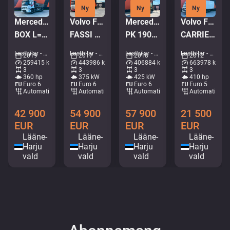
Ny
Ny
Ny
Mercedes-Benz Arocs 2836 6x2
Volvo FH 500 6x2
Mercedes-Benz Actros 2658 6x4
Volvo FM410 6x2*4
BOX L=5592 mm
FASSI F195A.2.25 / PLATFORM L=6510 mm
PK 19001 / RETARDER / BOX L=6628 mm
CARRIER SUPRA 950 MT / 2 ZONE FRIDGE
Lastbilar - Tippbil • M621-7975
Lastbilar - Kran med fastflak • M705-0206
Lastbilar - Kran med tippbart flak • M250-6011
Lastbilar - Kylskåp • M420-1252
2019
2017
2018
2012
259415 km
443986 km
406884 km
663978 km
3
3
3
3
360 hp
375 kW
425 kW
410 hp
Euro 6
Euro 6
Euro 6
Euro 5
Automatisk
Automatisk
Automatisk
Automatisk
42 900
54 900
57 900
21 500
EUR
EUR
EUR
EUR
Lääne-
Lääne-
Lääne-
Lääne-
Harju
Harju
Harju
Harju
vald
vald
vald
vald