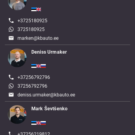
+3725180925
3725180925
marken@kbauto.ee
Deniss Urmaker
+37256792796
37256792796
deniss.urmaker@kbauto.ee
Mark Ševtšenko
+37256219812