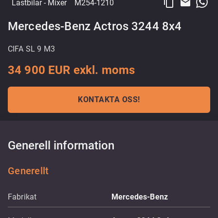
content_copy
email
Lastbilar
- Mixer
M254-1210
Mercedes-Benz Actros 3244 8x4
CIFA SL 9 M3
34 900 EUR exkl. moms
KONTAKTA OSS!
Generell information
Generellt
Fabrikat
Mercedes-Benz