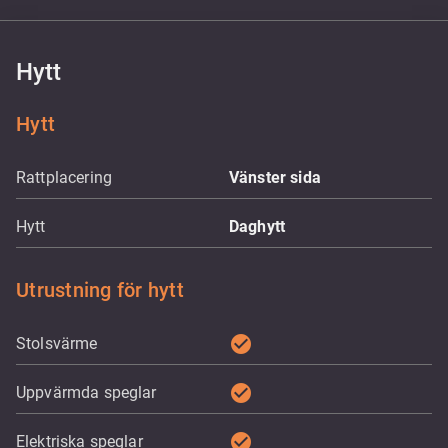
Hytt
Hytt
Rattplacering
Vänster sida
Hytt
Daghytt
Utrustning för hytt
check_circle
Stolsvärme
check_circle
Uppvärmda speglar
check_circle
Elektriska speglar