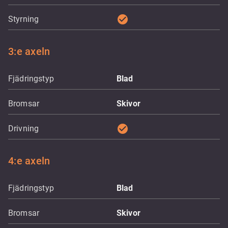
check_circle
Styrning
3:e axeln
Fjädringstyp
Blad
Bromsar
Skivor
check_circle
Drivning
4:e axeln
Fjädringstyp
Blad
Bromsar
Skivor