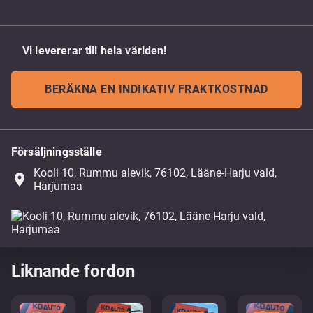
Vi levererar till hela världen!
BERÄKNA EN INDIKATIV FRAKTKOSTNAD
Försäljningsställe
Kooli 10, Rummu alevik, 76102, Lääne-Harju vald,
place
Harjumaa
Liknande fordon