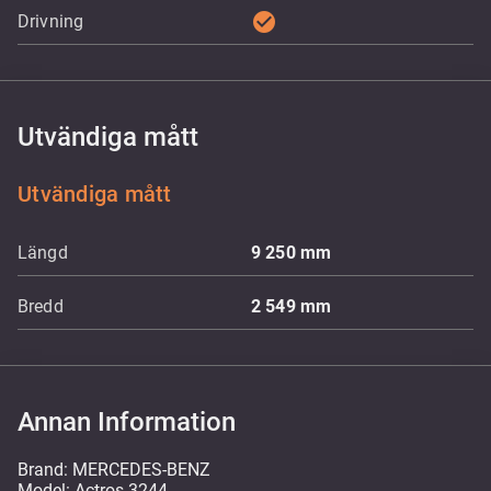
check_circle
Drivning
Utvändiga mått
Utvändiga mått
Längd
9 250
mm
Bredd
2 549
mm
Annan Information
Brand: MERCEDES-BENZ
Model: Actros 3244