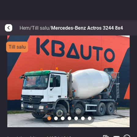
Hem
/
Till salu
/
Mercedes-Benz Actros 3244 8x4
arrow_back_ios
Till salu