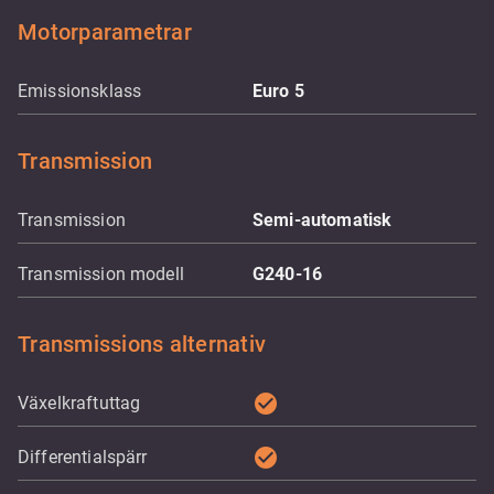
Motorparametrar
Emissionsklass
Euro 5
Transmission
Transmission
Semi-automatisk
Transmission modell
G240-16
Transmissions alternativ
check_circle
Växelkraftuttag
check_circle
Differentialspärr