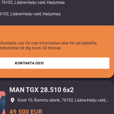
, 76102, Lääne-Harju vald, Harjumaa
 Kontakta oss för mer information eller för att bekräfta
återkommer till dig inom 24 timmar.
KONTAKTA OSS!
MAN TGX 28.510 6x2
place
Kooli 10, Rummu alevik, 76102, Lääne-Harju vald, Harjumaa
49 500 EUR