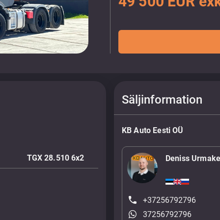
49 500 EUR ex
Säljinformation
KB Auto Eesti OÜ
TGX 28.510 6x2
Deniss Urmake
+37256792796
37256792796