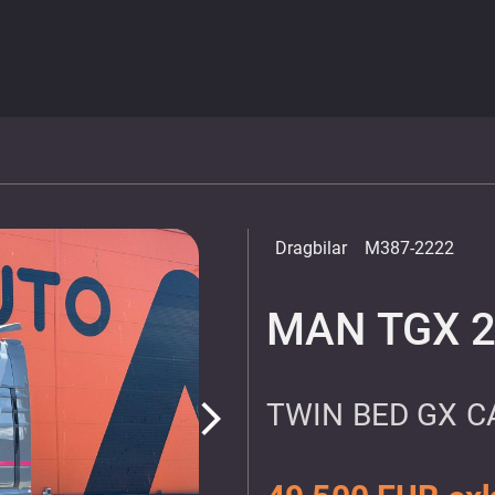
Dragbilar
M387-2222
MAN TGX 2
TWIN BED GX C
arrow_forward_ios