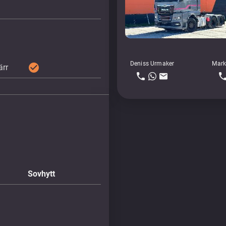
Deniss Urmaker
Mark
check_circle
ärr
Sovhytt