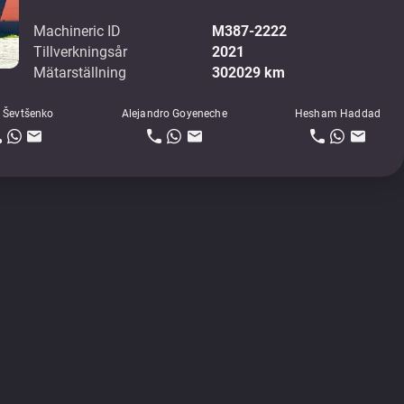
Machineric ID
M387-2222
Tillverkningsår
2021
Mätarställning
302029 km
 Ševtšenko
Alejandro Goyeneche
Hesham Haddad