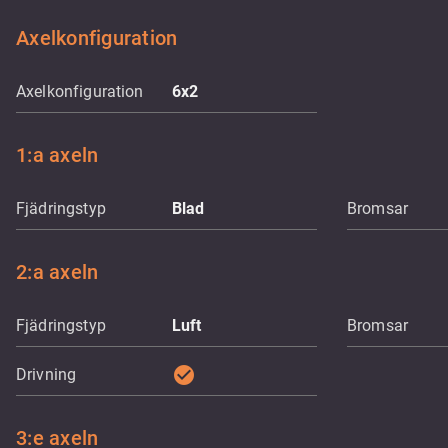
Axelkonfiguration
Axelkonfiguration
6x2
1:a axeln
Fjädringstyp
Blad
Bromsar
2:a axeln
Fjädringstyp
Luft
Bromsar
check_circle
Drivning
3:e axeln