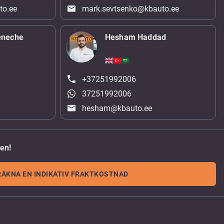
to.ee
mark.sevtsenko@kbauto.ee
eneche
Hesham Haddad
+37251992006
37251992006
hesham@kbauto.ee
den!
RÄKNA EN INDIKATIV FRAKTKOSTNAD