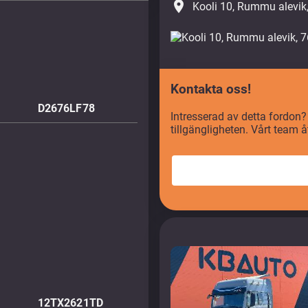
place
Kooli 10, Rummu alevik
Kontakta oss!
D2676LF78
Intresserad av detta fordon?
tillgängligheten. Vårt team 
12TX2621TD