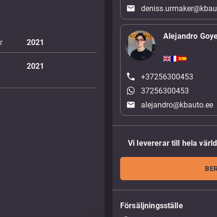
deniss.urmaker@kbau
Alejandro Goy
r
2021
2021
+37256300453
37256300453
alejandro@kbauto.ee
Vi levererar till hela värl
BE
Försäljningsställe