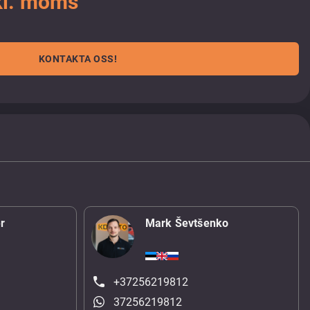
kl. moms
KONTAKTA OSS!
r
Mark Ševtšenko
+37256219812
37256219812