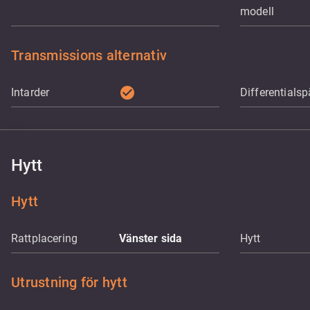
modell
Transmissions alternativ
check_circle
Intarder
Differentialsp
Hytt
Hytt
Rattplacering
Vänster sida
Hytt
Utrustning för hytt