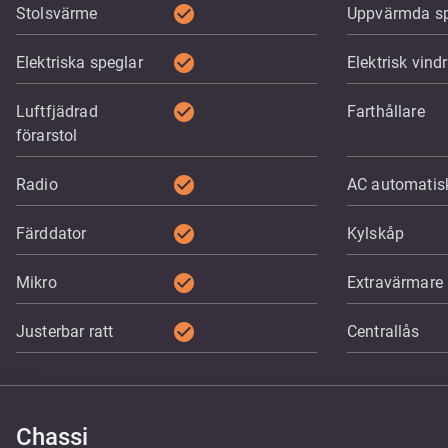
check_circle
Stolsvärme
Uppvärmda sp
check_circle
Elektriska speglar
Elektrisk vind
check_circle
Luftfjädrad
Farthållare
förarstol
check_circle
Radio
AC automatis
check_circle
Färddator
Kylskåp
check_circle
Mikro
Extravärmare
check_circle
Justerbar ratt
Centrallås
Chassi