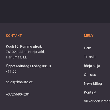
KONTAKT
MENY
Kooli 10, Rummu alevik,
Hem
76102, Lääne-Harju vald,
Till salu
Harjumaa, EE
börja sälja
Öppet Måndag-Fredag 08:00
- 17:00
Om oss
sales@kbauto.ee
News&Blog
Kontakt
+37256804201
Villkor och integr