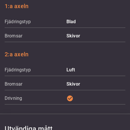
1:a axeln
Fjädringstyp
Blad
Bromsar
Skivor
2:a axeln
Fjädringstyp
Luft
Bromsar
Skivor
check_circle
Drivning
Utvändiga mått