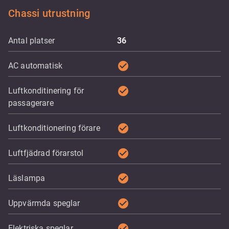
Chassi utrustning
Antal platser
36
check_circle
AC automatisk
check_circle
Luftkonditinering för
passagerare
check_circle
Luftkonditionering förare
check_circle
Luftfjädrad förarstol
check_circle
Läslampa
check_circle
Uppvärmda speglar
check_circle
Elektriska speglar