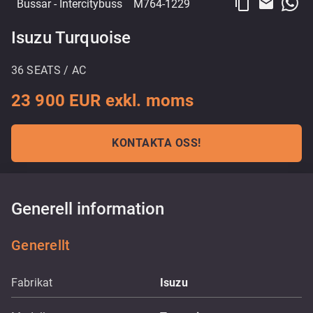
content_copy
email
Bussar
- Intercitybuss
M764-1229
Isuzu Turquoise
36 SEATS / AC
23 900 EUR exkl. moms
KONTAKTA OSS!
Generell information
Generellt
Fabrikat
Isuzu