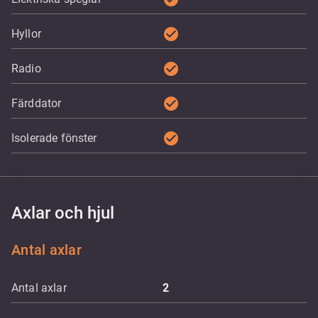
check_circle
Hyllor
check_circle
Radio
check_circle
Färddator
check_circle
Isolerade fönster
Axlar och hjul
Antal axlar
Antal axlar
2