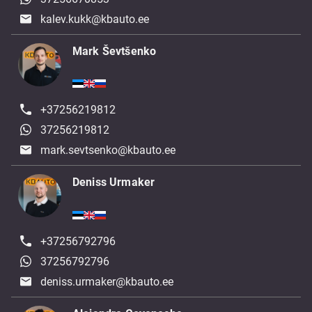
kalev.kukk@kbauto.ee
Mark Ševtšenko
+37256219812
37256219812
mark.sevtsenko@kbauto.ee
Deniss Urmaker
+37256792796
37256792796
deniss.urmaker@kbauto.ee