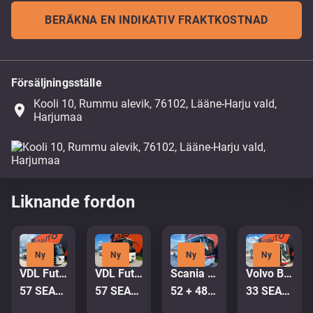
BERÄKNA EN INDIKATIV FRAKTKOSTNAD
Försäljningsställe
Kooli 10, Rummu alevik, 76102, Lääne-Harju vald,
place
Harjumaa
Liknande fordon
Ny
Ny
Ny
Ny
VDL Futura FMD 2-148/440 6x2*4
VDL Futura FMD 2-148/440 6x2*4
Scania Omniexpress K360 6x2
Volvo B5LH 8900 HYBRID 4x2
57 SEATS / AC / AUXILIARY HEATING
57 SEATS / AC / AUXILIARY HEATING
52 + 48 SEATS / EURO6
33 SEATS / AC / AUXILIARY HEATER