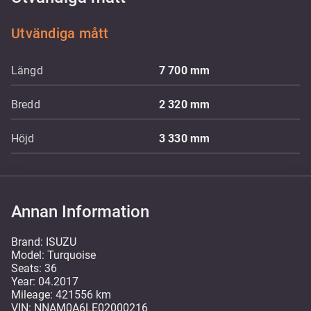
Utvändiga mått
Längd
7 700
mm
Bredd
2 320
mm
Höjd
3 330
mm
Annan Information
Brand: ISUZU
Model: Turquoise
Seats: 36
Year: 04.2017
Mileage: 421556 km
VIN: NNAM0A6LE02000216