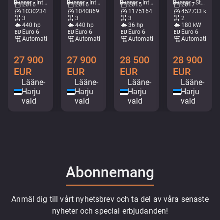
Bussar - Intercitybuss • M638-7085
Bussar - Intercitybuss • M714-5231
Bussar - Intercitybuss • M414-0696
Bussar - Stadsbuss • M472-1325
2016
2016
2015
2017
1030234 km
1040869 km
1175164 km
452733 km
3
3
3
2
440 hp
440 hp
36 hp
180 kW
Euro 6
Euro 6
Euro 6
Euro 6
Automatisk
Automatisk
Automatisk
Automatisk
27 900
27 900
28 500
28 900
EUR
EUR
EUR
EUR
Lääne-
Lääne-
Lääne-
Lääne-
Harju
Harju
Harju
Harju
vald
vald
vald
vald
Abonnemang
Anmäl dig till vårt nyhetsbrev och ta del av våra senaste
nyheter och special erbjudanden!