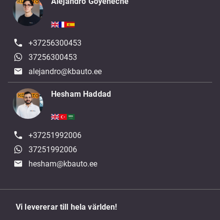
Alejandro Goyeneche
+37256300453
37256300453
alejandro@kbauto.ee
Hesham Haddad
+37251992006
37251992006
hesham@kbauto.ee
Vi levererar till hela världen!