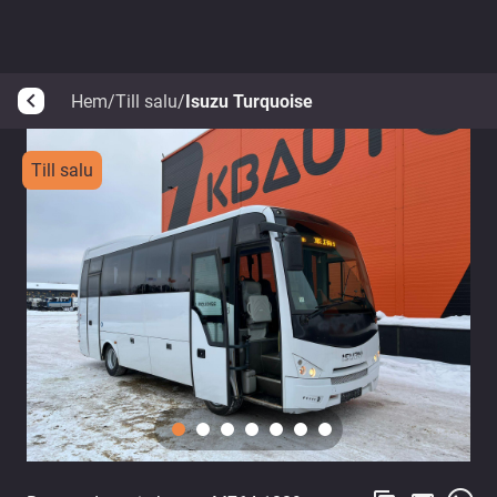
Hem
/
Till salu
/
Isuzu Turquoise
arrow_back_ios
Till salu