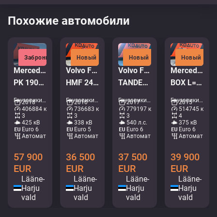
Похожие автомобили
Забронировано
Новый
Новый
Новый
Mercedes-Benz Actros 2658 6x4
Volvo FM 450 6x2*4
Volvo FMX 540 6x4
Mercedes-Benz Arocs 3251 8x4
PK 19001 / RETARDER / BOX L=6628 mm
HMF 2420 K5 / PALIFT L=4750 mm
TANDEM AXEL LIFT / SIDE TIPP
BOX L=6155 mm
Грузовики - Кран-самосвал • M250-6011
Грузовики - Мультилифт • M062-7905
Грузовики - Самосвал • M250-4095
Грузовики - Самосвал • M635-6038
2018
2010
2017
2015
406884 км
736683 км
779197 км
514745 км
3
3
3
4
425 кВ
338 кВ
540 л.с.
375 кВ
Euro 6
Euro 5
Euro 6
Euro 6
Aвтомат
Aвтомат
Aвтомат
Aвтомат
57 900
36 500
37 500
39 900
EUR
EUR
EUR
EUR
Lääne-
Lääne-
Lääne-
Lääne-
Harju
Harju
Harju
Harju
vald
vald
vald
vald