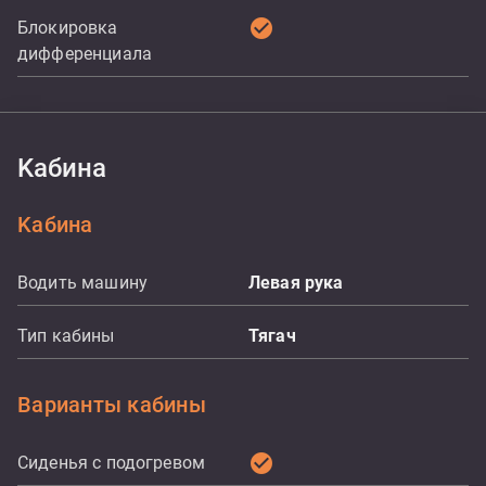
check_circle
Блокировка
дифференциала
Kабина
Kабина
Водить машину
Левая рука
Тип кабины
Тягач
Варианты кабины
check_circle
Сиденья с подогревом