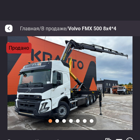
Главная
/
В продаже
/
Volvo FMX 500 8x4*4
arrow_back_ios
Продано