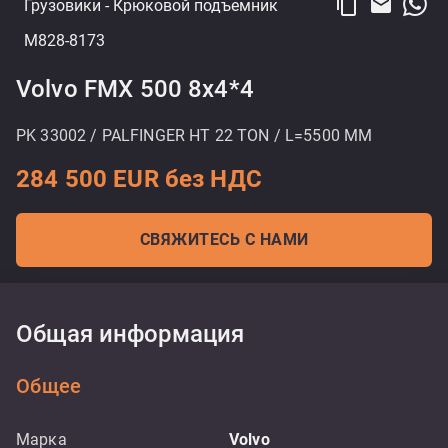
content_copy
email
Грузовики
- Крюковой подъемник
M828-8173
Volvo FMX 500 8x4*4
PK 33002 / PALFINGER HT 22 TON / L=5500 MM
284 500 EUR без НДС
СВЯЖИТЕСЬ С НАМИ
Общая информация
Общее
Марка
Volvo