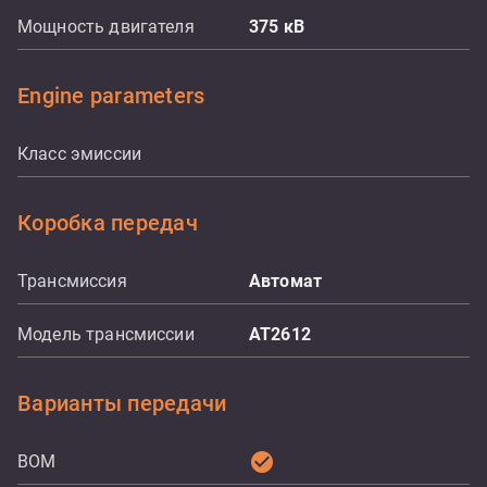
Мощность двигателя
375
кВ
Engine parameters
Класс эмиссии
Коробка передач
Трансмиссия
Aвтомат
Модель трансмиссии
AT2612
Варианты передачи
check_circle
ВОМ