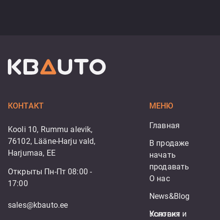
КОНТАКТ
МЕНЮ
Главная
Kooli 10, Rummu alevik,
76102, Lääne-Harju vald,
В продаже
Harjumaa, EE
начать 
продавать
Открыты Пн-Пт 08:00 -
О нас
17:00
News&Blog
sales@kbauto.ee
Контакт
Условия и 