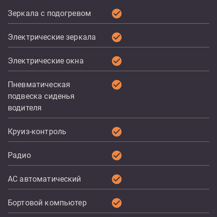
check_circle
Зеркала с подогревом
check_circle
Электрические зеркала
check_circle
Электрические окна
check_circle
Пневматическая
подвеска сиденья
водителя
check_circle
Круиз-контроль
check_circle
Радио
check_circle
AC автоматический
check_circle
Бортовой компьютер