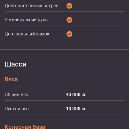
check_circle
Дополнительный нагрев
check_circle
Регулируемый руль
check_circle
Центральный замок
Шасси
Веса
Общий вес
43 000
кг
Пустой вес
10 300
кг
Колесная база