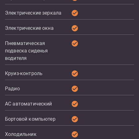
check_circle
Электрические зеркала
check_circle
Электрические окна
check_circle
Пневматическая
подвеска сиденья
водителя
check_circle
Круиз-контроль
check_circle
Радио
check_circle
AC автоматический
check_circle
Бортовой компьютер
check_circle
Холодильник