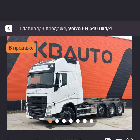
Главная
/
В продаже
/
Volvo FH 540 8x4/4
arrow_back_ios
В продаже