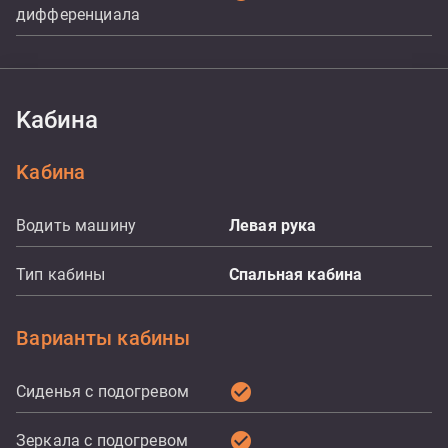
дифференциала
Kабина
Kабина
Водить машину
Левая рука
Тип кабины
Спальная кабина
Варианты кабины
check_circle
Сиденья с подогревом
check_circle
Зеркала с подогревом