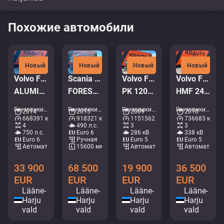
Похожие автомобили
Новый
Новый
Новый
Новый
Volvo FH16 750 8x4*4
Scania R 490 8x4 + Släpet Smemax 2 axle
Volvo FM 9 380 6x2*4
Volvo FM 450 6x2*4
ALUMINIUM TIPPER BODY / EURO5
FOREST MACHINE TRANSPORT TRUCK
PK 12002 / PLATFORM L=8003 mm
HMF 2420 K5 / PALIFT L=4750 mm
Грузовики - Самосвал • M966-2659
Грузовики - Лесовоз • M572-7733
Грузовики - Крановая платформа • M215-6363
Грузовики - Мультилифт • M062-7905
2014
2015
2009
2010
668391 км
918321 км
1151562 км
736683 км
4
490 л.с.
3
3
750 л.с.
Euro 6
286 кВ
338 кВ
Euro 6
Ручная
Euro 5
Euro 5
Aвтомат
15600 мм
Aвтомат
Aвтомат
33 900
68 500
19 900
36 500
EUR
EUR
EUR
EUR
Lääne-
Lääne-
Lääne-
Lääne-
Harju
Harju
Harju
Harju
vald
vald
vald
vald