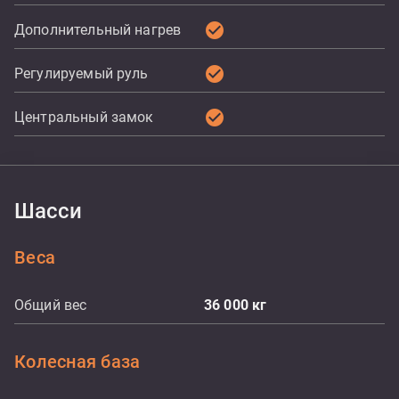
check_circle
Дополнительный нагрев
check_circle
Регулируемый руль
check_circle
Центральный замок
Шасси
Веса
Общий вес
36 000
кг
Колесная база