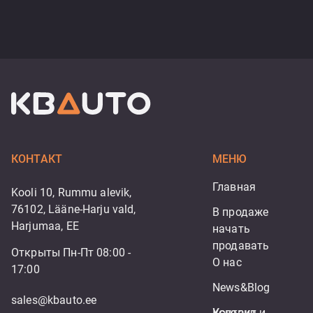
КОНТАКТ
МЕНЮ
Главная
Kooli 10, Rummu alevik,
76102, Lääne-Harju vald,
В продаже
Harjumaa, EE
начать 
продавать
Открыты Пн-Пт 08:00 -
О нас
17:00
News&Blog
sales@kbauto.ee
Контакт
Условия и 