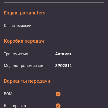
Engine parameters
Класс эмиссии
Коробка передач
Трансмиссия
Aвтомат
Модель трансмиссии
SPO2812
Варианты передачи
check_circle
ВОМ
check_circle
Блокировка