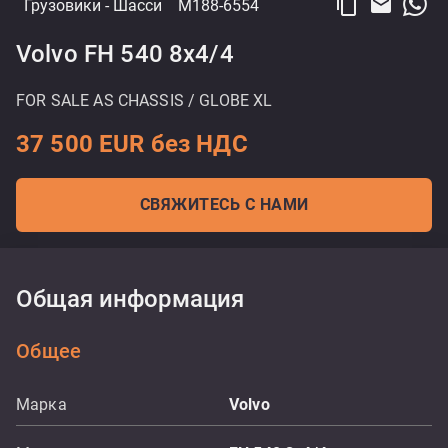
content_copy
email
Грузовики
- Шасси
M188-6554
Volvo FH 540 8x4/4
FOR SALE AS CHASSIS / GLOBE XL
37 500 EUR без НДС
СВЯЖИТЕСЬ С НАМИ
Общая информация
Общее
Марка
Volvo