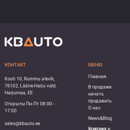
КОНТАКТ
МЕНЮ
Главная
Kooli 10, Rummu alevik,
76102, Lääne-Harju vald,
В продаже
Harjumaa, EE
начать 
продавать
Открыты Пн-Пт 08:00 -
О нас
17:00
News&Blog
sales@kbauto.ee
Контакт
Условия и 