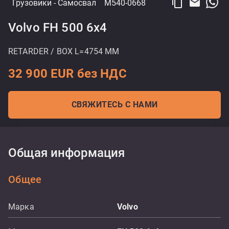
content_copy
email
Грузовики
- Самосвал
M540-0668
Volvo FH 500 6x4
RETARDER / BOX L=4754 MM
32 900 EUR без НДС
СВЯЖИТЕСЬ С НАМИ
Общая информация
Общее
Марка
Volvo