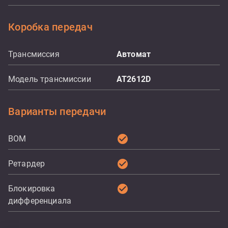
Коробка передач
Трансмиссия
Aвтомат
Модель трансмиссии
AT2612D
Варианты передачи
check_circle
ВОМ
check_circle
Ретардер
check_circle
Блокировка
дифференциала