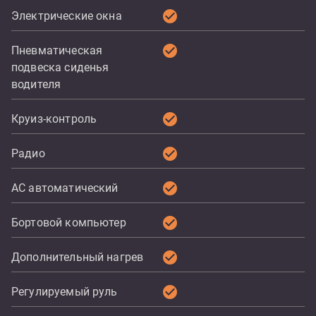
check_circle
Электрические окна
check_circle
Пневматическая
подвеска сиденья
водителя
check_circle
Круиз-контроль
check_circle
Радио
check_circle
AC автоматический
check_circle
Бортовой компьютер
check_circle
Дополнительный нагрев
check_circle
Регулируемый руль