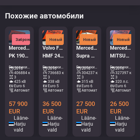
Похожие автомобили
Забронировано
Новый
Новый
Новый
Mercedes-Benz Actros 2658 6x4
Volvo FM 450 6x2*4
Mercedes-Benz Antos 2543 6x2*4
Mercedes-Benz Antos 2532 6x2*4
PK 19001 / RETARDER / BOX L=6628 mm
HMF 2420 K5 / PALIFT L=4750 mm
Supra Mt / box L=8520 mm
MITSUBISHI TU85SA / BOX L=8539 mm
Грузовики - Кран-самосвал • M250-6011
Грузовики - Мультилифт • M062-7905
Грузовики - Холодильник • M375-5636
Грузовики - Холодильник • M714-0584
2018
2010
2016
2016
406884 км
736683 км
304237 км
327397 км
3
3
3
3
425 кВ
338 кВ
315 кВ
320 л.с.
Euro 6
Euro 5
Euro 6
Euro 6
Aвтомат
Aвтомат
Aвтомат
Aвтомат
57 900
36 500
27 500
26 500
EUR
EUR
EUR
EUR
Lääne-
Lääne-
Lääne-
Lääne-
Harju
Harju
Harju
Harju
vald
vald
vald
vald