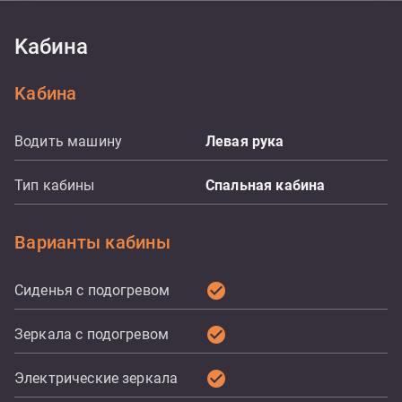
Kабина
Kабина
Водить машину
Левая рука
Тип кабины
Спальная кабина
Варианты кабины
check_circle
Сиденья с подогревом
check_circle
Зеркала с подогревом
check_circle
Электрические зеркала