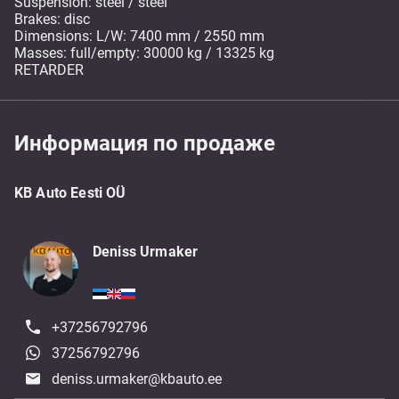
Suspension: steel / steel
Brakes: disc
Dimensions: L/W: 7400 mm / 2550 mm
Masses: full/empty: 30000 kg / 13325 kg
RETARDER
Информация по продаже
KB Auto Eesti OÜ
Deniss Urmaker
+37256792796
37256792796
deniss.urmaker@kbauto.ee