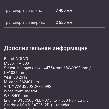
Транспортная длина
7 400
мм
Транспортная ширина
2 550
мм
Дополнительная информация
Brand: VOLVO
Model: FH 500
Structure: tipper ( box L=4754 mm / W=2393 mm /
H=1035 mm )
Year: 03.2012
Mileage: 362301 km
VIN: YV2AG30D2CA724992
Wheel formula: 6x4
WB: 3400 mm
Engine: D13C500 VEB+ 375 Kw / 500 Hp / Euro 5
Gearbox: I-Shift ( AT2612D ) + retarder