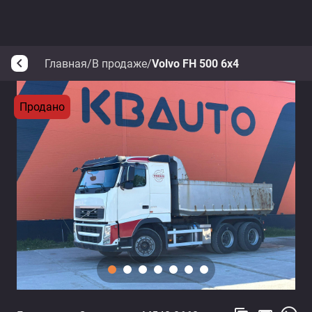
Главная
/
В продаже
/
Volvo FH 500 6x4
arrow_back_ios
Продано