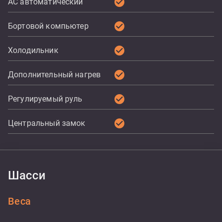
check_circle
AC автоматический
check_circle
Бортовой компьютер
check_circle
Холодильник
check_circle
Дополнительный нагрев
check_circle
Регулируемый руль
check_circle
Центральный замок
Шасси
Веса