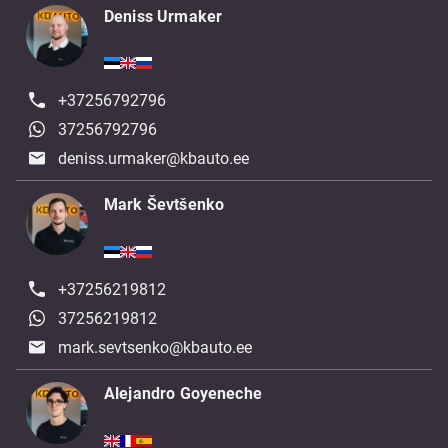
Deniss Urmaker
+37256792796
37256792796
deniss.urmaker@kbauto.ee
Mark Ševtšenko
+37256219812
37256219812
mark.sevtsenko@kbauto.ee
Alejandro Goyeneche