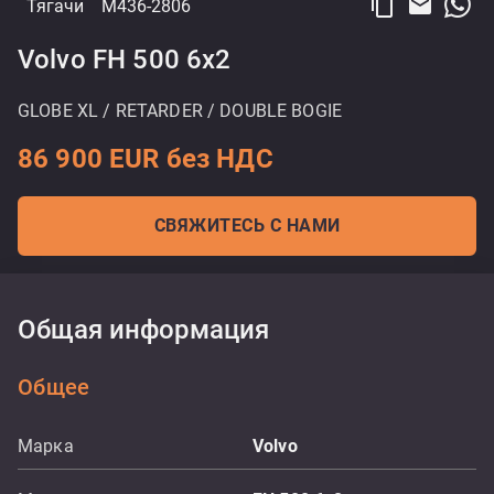
content_copy
email
Тягачи
M436-2806
Volvo FH 500 6x2
GLOBE XL / RETARDER / DOUBLE BOGIE
86 900 EUR без НДС
СВЯЖИТЕСЬ С НАМИ
Общая информация
Общее
Марка
Volvo