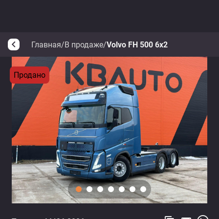
Главная
/
В продаже
/
Volvo FH 500 6x2
arrow_back_ios
Продано