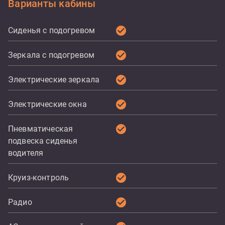
Варианты кабины
check_circle
Сиденья с подогревом
check_circle
Зеркала с подогревом
check_circle
Электрические зеркала
check_circle
Электрические окна
check_circle
Пневматическая
подвеска сиденья
водителя
check_circle
Круиз-контроль
check_circle
Радио