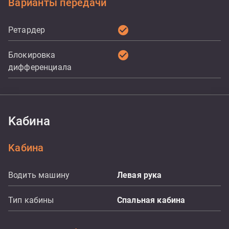
Варианты передачи
check_circle
Ретардер
check_circle
Блокировка
дифференциала
Kабина
Kабина
Водить машину
Левая рука
Тип кабины
Спальная кабина