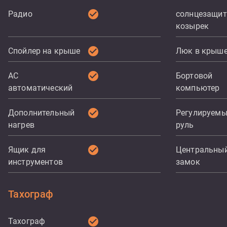
check_circle
Радио
солнцезащи
козырек
check_circle
Спойлер на крыше
Люк в крыш
check_circle
AC
Бортовой
автоматический
компьютер
check_circle
Дополнительный
Регулируем
нагрев
руль
check_circle
Ящик для
Центральны
инструментов
замок
Тахограф
check_circle
Тахограф