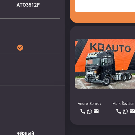
ATO3512F
check_circle
Andrei Somov
Mark Ševtšen
чёрный