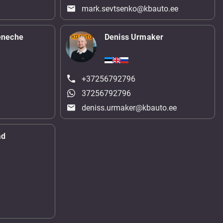
mark.sevtsenko@kbauto.ee
eneche
Deniss Urmaker
+37256792796
37256792796
deniss.urmaker@kbauto.ee
ad