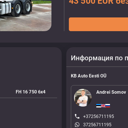
43 500 EUR бе
Информация по 
KB Auto Eesti OÜ
FH 16 750 6x4
Andrei Somov
+37256711195
37256711195