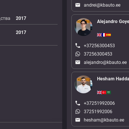
andrei@kbauto.ee
дства
2017
Alejandro Goy
2017
+37256300453
37256300453
alejandro@kbauto.ee
Hesham Hadd
+37251992006
37251992006
hesham@kbauto.ee