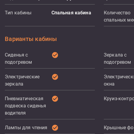
Тип кабины
Спальная кабина
Количество
спальных ме
Варианты кабины
check_circle
Сиденья с
Зеркала с
подогревом
подогревом
check_circle
Электрические
Электрическ
зеркала
окна
check_circle
Пневматическая
Круиз-контр
подвеска сиденья
водителя
check_circle
Лампы для чтения
Крышные фо