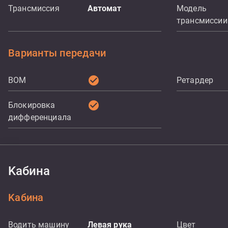
Трансмиссия
Aвтомат
Модель
трансмиссии
Варианты передачи
check_circle
ВОМ
Ретардер
check_circle
Блокировка
дифференциала
Kабина
Kабина
Водить машину
Левая рука
Цвет