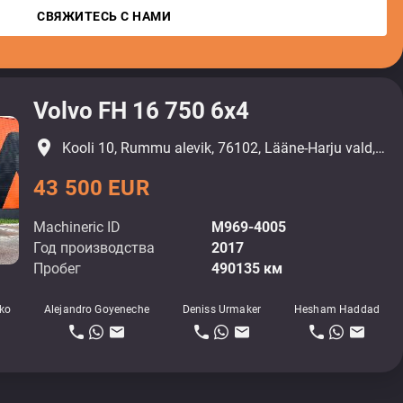
СВЯЖИТЕСЬ С НАМИ
Volvo FH 16 750 6x4
place
Kooli 10, Rummu alevik, 76102, Lääne-Harju vald, Harjumaa
43 500 EUR
Machineric ID
M969-4005
Год производства
2017
Пробег
490135 км
ko
Alejandro Goyeneche
Deniss Urmaker
Hesham Haddad