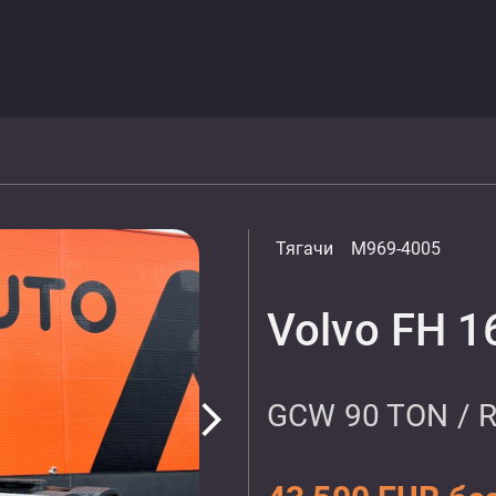
Тягачи
M969-4005
Volvo FH 1
GCW 90 TON / 
arrow_forward_ios