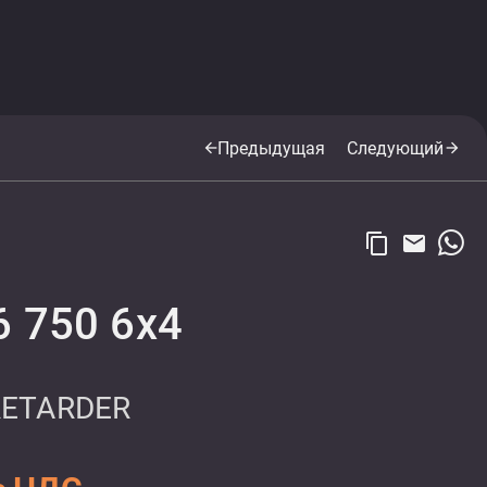
Предыдущая
Следующий
arrow_back
arrow_forward
content_copy
email
6 750 6x4
RETARDER