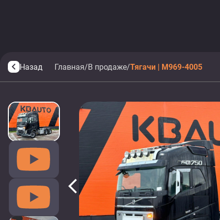
Назад
Главная
/
В продаже
/
Тягачи | M969-4005
arrow_back_ios
arrow_back_ios