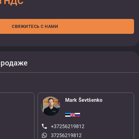
з НДС
СВЯЖИТЕСЬ С НАМИ
продаже
Mark Ševtšenko
+37256219812
37256219812