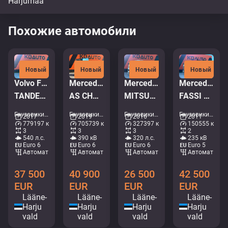
Похожие автомобили
Новый
Новый
Новый
Новый
Volvo FMX 540 6x4
Mercedes-Benz Actros 2653 6x2
Mercedes-Benz Antos 2532 6x2*4
Mercedes-Benz Actros 1832 4x2
TANDEM AXEL LIFT / SIDE TIPP
AS CHASSI / GIGASPACE
MITSUBISHI TU85SA / BOX L=8539 mm
FASSI F135A22 / BOX L=3707 mm
Грузовики - Самосвал • M250-4095
Грузовики - Шасси • M190-4102
Грузовики - Холодильник • M714-0584
Грузовики - Кран-самосвал • M253-8328
2017
2019
2016
2011
779197 км
705739 км
327397 км
150555 км
3
3
3
2
540 л.с.
390 кВ
320 л.с.
235 кВ
Euro 6
Euro 6
Euro 6
Euro 5
Aвтомат
Aвтомат
Aвтомат
Aвтомат
37 500
40 900
26 500
42 500
EUR
EUR
EUR
EUR
Lääne-
Lääne-
Lääne-
Lääne-
Harju
Harju
Harju
Harju
vald
vald
vald
vald