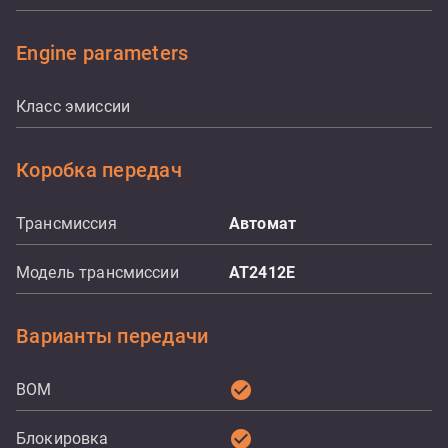
Engine parameters
Класс эмиссии
Коробка передач
Трансмиссия
Aвтомат
Модель трансмиссии
AT2412E
Варианты передачи
check_circle
ВОМ
check_circle
Блокировка