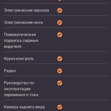
check_circle
Электрические зеркала
check_circle
Электрические окна
check_circle
Пневматическая
подвеска сиденья
водителя
check_circle
Круиз-контроль
check_circle
Радио
check_circle
Руководство по
эксплуатации
переменного тока
check_circle
Камера заднего вида