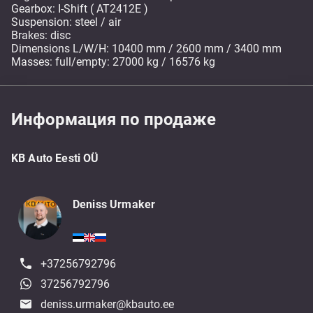
Gearbox: I-Shift ( AT2412E )
Suspension: steel / air
Brakes: disc
Dimensions L/W/H: 10400 mm / 2600 mm / 3400 mm
Masses: full/empty: 27000 kg / 16576 kg
Информация по продаже
KB Auto Eesti OÜ
Deniss Urmaker
+37256792796
37256792796
deniss.urmaker@kbauto.ee