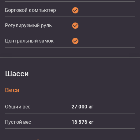
check_circle
Бортовой компьютер
check_circle
Регулируемый руль
check_circle
Центральный замок
Шасси
Веса
Общий вес
27 000
кг
Пустой вес
16 576
кг