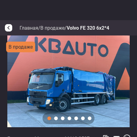
Главная
/
В продаже
/
Volvo FE 320 6x2*4
arrow_back_ios
В продаже