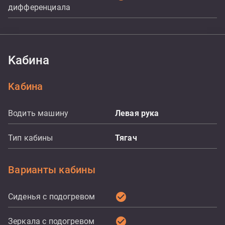
дифференциала
Kабина
Kабина
Водить машину
Левая рука
Тип кабины
Тягач
Варианты кабины
check_circle
Сиденья с подогревом
check_circle
Зеркала с подогревом