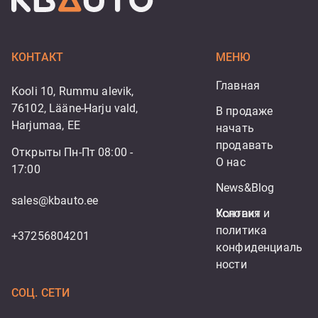
КОНТАКТ
МЕНЮ
Главная
Kooli 10, Rummu alevik,
76102, Lääne-Harju vald,
В продаже
Harjumaa, EE
начать 
продавать
Открыты Пн-Пт 08:00 -
О нас
17:00
News&Blog
sales@kbauto.ee
Контакт
Условия и 
политика 
+37256804201
конфиденциаль
ности
СОЦ. СЕТИ