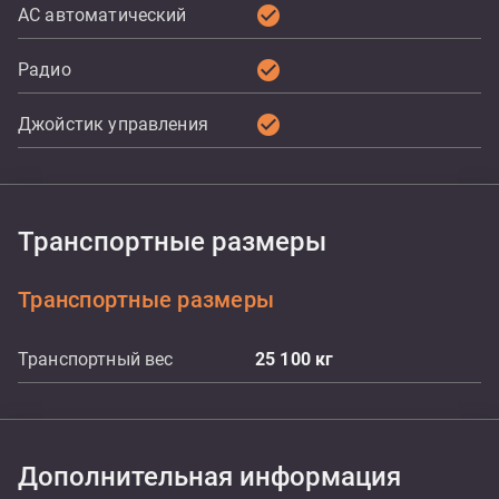
check_circle
AC автоматический
check_circle
Радио
check_circle
Джойстик управления
Транспортные размеры
Транспортные размеры
Транспортный вес
25 100
кг
Дополнительная информация