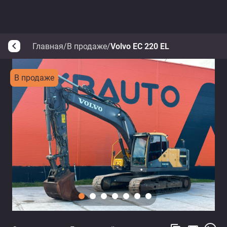
Главная
/
В продаже
/
Volvo EC 220 EL
arrow_back_ios
В продаже