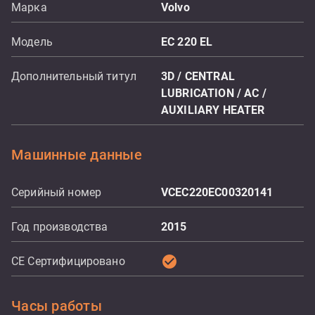
Марка
Volvo
Модель
EC 220 EL
Дополнительный титул
3D / CENTRAL
LUBRICATION / AC /
AUXILIARY HEATER
Машинные данные
Серийный номер
VCEC220EC00320141
Год производства
2015
check_circle
CE Сертифицировано
Часы работы