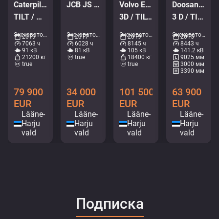
Caterpillar 320 GC
JCB JS 130 LC + T4F
Volvo EWR 150 E
Doosan DX 235 LCR-5
TILT / AC / CENTRAL LUBRICATION
3D / TILTROTATOR / AC / CENTRAL LUBRICATION
3 D / TILTROTATOR / CENTRAL LUBRICATION / AC
Экскаваторы - Гусеничный экскаватор • M199-2748
Экскаваторы - Гусеничный экскаватор • M803-9152
Экскаваторы - Колесный экскаватор • M852-7926
Экскаваторы - Гусеничный экскаватор • M971-7442
2019
2017
2019
2015
7063 ч
6028 ч
8145 ч
8443 ч
91 кВ
81 кВ
105 кВ
141.2 кВ
21200 кг
true
18400 кг
9025 мм
true
true
3000 мм
3390 мм
79 900
34 000
101 500
63 900
EUR
EUR
EUR
EUR
Lääne-
Lääne-
Lääne-
Lääne-
Harju
Harju
Harju
Harju
vald
vald
vald
vald
Подписка