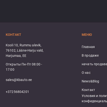
КОНТАКТ
МЕНЮ
Kooli 10, Rummu alevik,
Главная
76102, Lääne-Harju vald,
В продаже
Harjumaa, EE
начать продав
Открыты Пн-Пт 08:00 -
17:00
О нас
sales@kbauto.ee
News&Blog
Контакт
+37256804201
Условия и поли
конфиденциаль