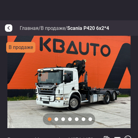
Главная
/
В продаже
/
Scania P420 6x2*4
arrow_back_ios
В продаже