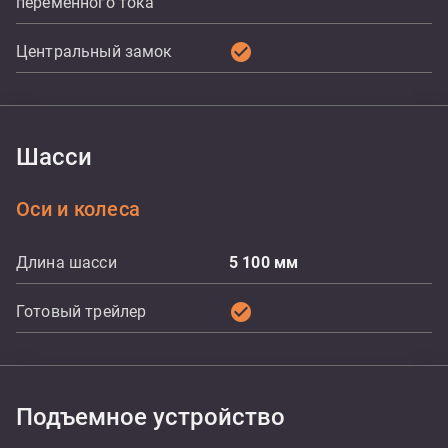
переменного тока
check_circle
Центральный замок
Шасси
Оси и колеса
Длина шасси
5 100
мм
check_circle
Готовый трейлер
Подъемное устройство