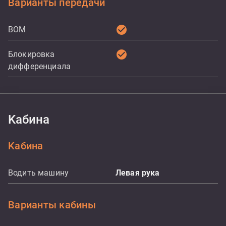
Варианты передачи
check_circle
ВОМ
check_circle
Блокировка
дифференциала
Kабина
Kабина
Водить машину
Левая рука
Варианты кабины