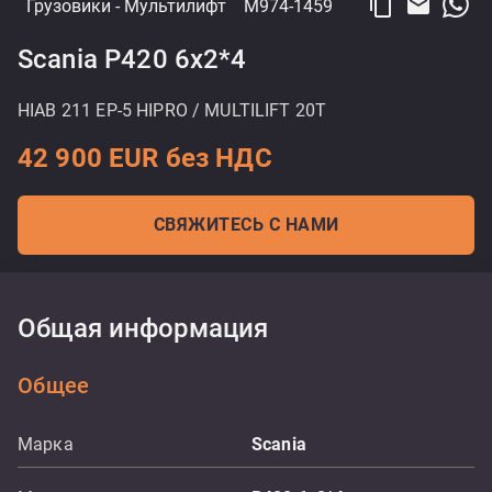
content_copy
email
Грузовики
- Мультилифт
M974-1459
Scania P420 6x2*4
HIAB 211 EP-5 HIPRO / MULTILIFT 20T
42 900 EUR без НДС
СВЯЖИТЕСЬ С НАМИ
Общая информация
Общее
Марка
Scania