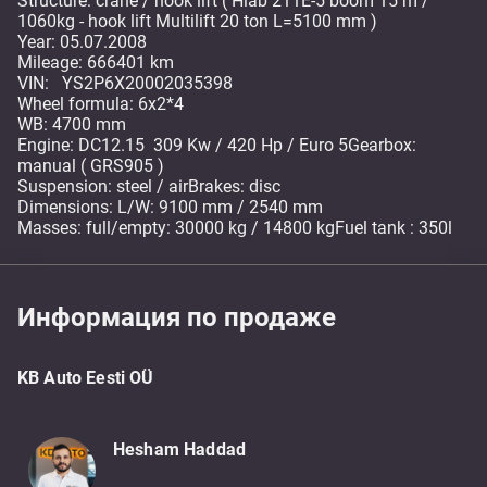
Structure: crane / hook lift ( Hiab 211E-5 boom 15 m /
1060kg - hook lift Multilift 20 ton L=5100 mm )
Year: 05.07.2008
Mileage: 666401 km
VIN: YS2P6X20002035398
Wheel formula: 6x2*4
WB: 4700 mm
Engine: DC12.15 309 Kw / 420 Hp / Euro 5Gearbox:
manual ( GRS905 )
Suspension: steel / airBrakes: disc
Dimensions: L/W: 9100 mm / 2540 mm
Masses: full/empty: 30000 kg / 14800 kgFuel tank : 350l
Информация по продаже
KB Auto Eesti OÜ
Hesham Haddad