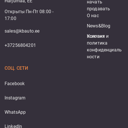
Harjumaa, EE
начать 
продавать
Открыты Пн-Пт 08:00 -
О нас
17:00
News&Blog
sales@kbauto.ee
Контакт
Условия и 
политика 
+37256804201
конфиденциаль
ности
СОЦ. СЕТИ
Facebook
Instagram
WhatsApp
LinkedIn