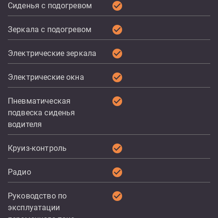
check_circle
Сиденья с подогревом
check_circle
Зеркала с подогревом
check_circle
Электрические зеркала
check_circle
Электрические окна
check_circle
Пневматическая
подвеска сиденья
водителя
check_circle
Круиз-контроль
check_circle
Радио
check_circle
Руководство по
эксплуатации