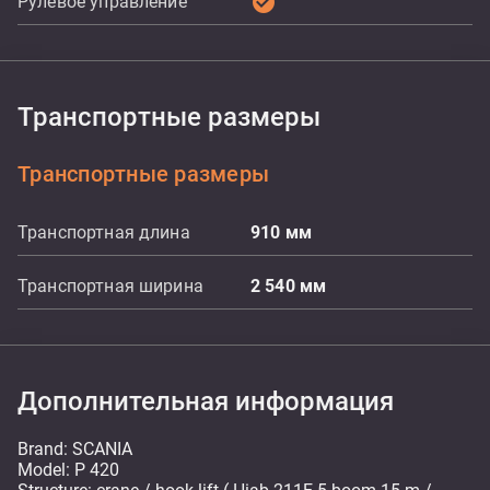
check_circle
Рулевое управление
Транспортные размеры
Транспортные размеры
Транспортная длина
910
мм
Транспортная ширина
2 540
мм
Дополнительная информация
Brand: SCANIA
Model: P 420