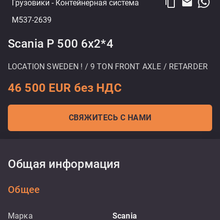
content_copy
email
Грузовики
- Контейнерная система
M537-2639
Scania P 500 6x2*4
LOCATION SWEDEN ! / 9 TON FRONT AXLE / RETARDER
46 500 EUR без НДС
СВЯЖИТЕСЬ С НАМИ
Общая информация
Общее
Марка
Scania