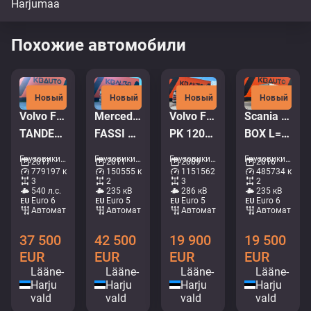
Похожие автомобили
Новый
Новый
Новый
Новый
Volvo FMX 540 6x4
Mercedes-Benz Actros 1832 4x2
Volvo FM 9 380 6x2*4
Scania P 320 4x2
TANDEM AXEL LIFT / SIDE TIPP
FASSI F135A22 / BOX L=3707 mm
PK 12002 / PLATFORM L=8003 mm
BOX L=7578 mm
Грузовики - Самосвал • M250-4095
Грузовики - Кран-самосвал • M253-8328
Грузовики - Крановая платформа • M215-6363
Грузовики - Коробка • M754-0553
2017
2011
2009
2016
779197 км
150555 км
1151562 км
485734 км
3
2
3
2
540 л.с.
235 кВ
286 кВ
235 кВ
Euro 6
Euro 5
Euro 5
Euro 6
Aвтомат
Aвтомат
Aвтомат
Aвтомат
37 500
42 500
19 900
19 500
EUR
EUR
EUR
EUR
Lääne-
Lääne-
Lääne-
Lääne-
Harju
Harju
Harju
Harju
vald
vald
vald
vald