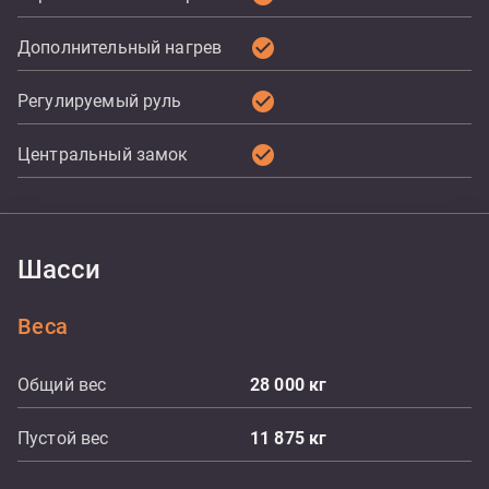
check_circle
Дополнительный нагрев
check_circle
Регулируемый руль
check_circle
Центральный замок
Шасси
Веса
Общий вес
28 000
кг
Пустой вес
11 875
кг