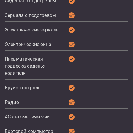
check_circle
Сиденья с подогревом
check_circle
Зеркала с подогревом
check_circle
Электрические зеркала
check_circle
Электрические окна
check_circle
Пневматическая
подвеска сиденья
водителя
check_circle
Круиз-контроль
check_circle
Радио
check_circle
AC автоматический
check_circle
Бортовой компьютер