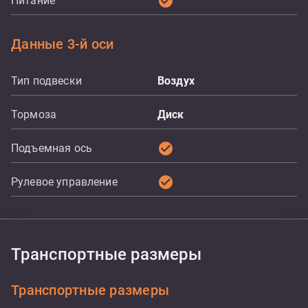
check_circle
Питание
Данные 3-й оси
Тип подвески
Воздух
Тормоза
Диск
check_circle
Подъемная ось
check_circle
Рулевое управление
Транспортные размеры
Транспортные размеры