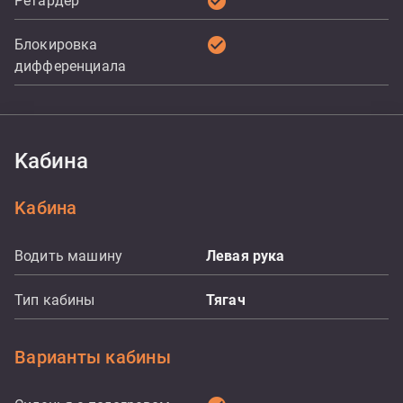
check_circle
Ретардер
check_circle
Блокировка
дифференциала
Kабина
Kабина
Водить машину
Левая рука
Тип кабины
Тягач
Варианты кабины