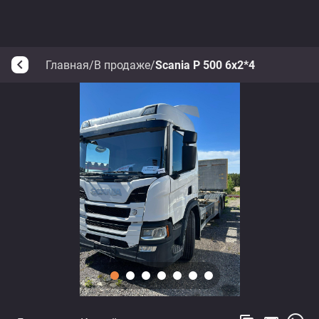
Главная
/
В продаже
/
Scania P 500 6x2*4
arrow_back_ios