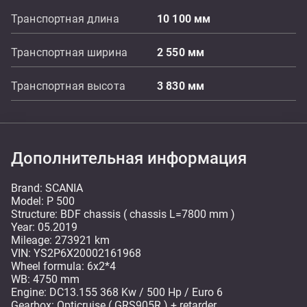
Транспортная длина
10 100
мм
Транспортная ширина
2 550
мм
Транспортная высота
3 830
мм
Дополнительная информация
Brand: SCANIA
Model: P 500
Structure: BDF chassis ( chassis L=7800 mm )
Year: 05.2019
Mileage: 273921 km
VIN: YS2P6X20002161968
Wheel formula: 6x2*4
WB: 4750 mm
Engine: DC13.155 368 Kw / 500 Hp / Euro 6
Gearbox: Opticruise ( GRS905R ) + retarder