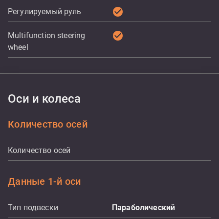
check_circle
Регулируемый руль
check_circle
Multifunction steering
wheel
Оси и колеса
Количество осей
Количество осей
Данные 1-й оси
Тип подвески
Параболический