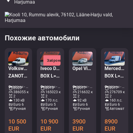
Harjumaa
Похожие автомобили
Забронировано
Volkswagen Crafter 4x2
Iveco Daily 70C17 4x2
Opel Vivaro-B
Mercedes-Benz Sprinter 316 CDI 4x2
ZANOTTI ZERO
BOX L=4177 mm
BOX L=4365 mm
Фургоны - Рефрижераторные/морозильные перевозки • M873-1840
Фургоны - Коробка • M767-0154
Фургоны - Ван • M586-3770
Фургоны - Коробка • M080-9471
2020
2013
2017
2017
386055 км
165023 км
216632 км
276709 км
2
2
2
2
130 кВ
170 л.с.
92 кВ
160 л.с.
Euro 6
Euro 5
Euro 6
Euro 6
Ручная
Ручная
Ручная
Aвтомат
10 500
10 900
3900
8900
EUR
EUR
EUR
EUR