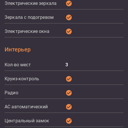
check_circle
Электрические зеркала
check_circle
Зеркала с подогревом
check_circle
Электрические окна
Интерьер
Кол-во мест
3
check_circle
Круиз-контроль
check_circle
Радио
check_circle
AC автоматический
check_circle
Центральный замок