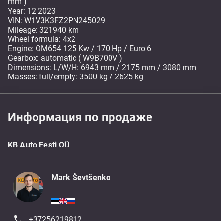
mm )
Year: 12.2023
VIN: W1V3K3FZ2PN245029
Mileage: 321940 km
Wheel formula: 4x2
Engine: OM654 125 Kw / 170 Hp / Euro 6
Gearbox: automatic ( W9B700V )
Dimensions: L/W/H: 6943 mm / 2175 mm / 3080 mm
Masses: full/empty: 3500 kg / 2625 kg
Информация по продаже
KB Auto Eesti OÜ
Mark Ševtšenko
+37256219812