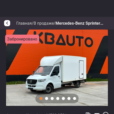
Главная
/
В продаже
/
Mercedes-Benz Sprinter 317 CDI
arrow_back_ios
Забронировано