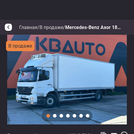
Главная
/
В продаже
/
Mercedes-Benz Axor 1824 4x2
arrow_back_ios
В продаже