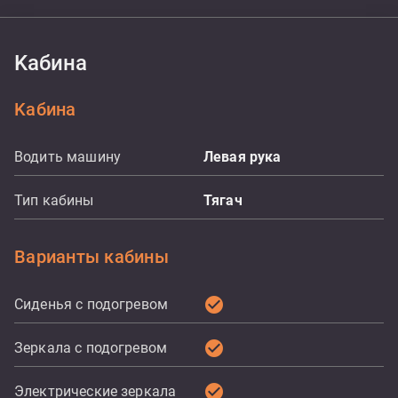
Kабина
Kабина
Водить машину
Левая рука
Тип кабины
Тягач
Варианты кабины
check_circle
Сиденья с подогревом
check_circle
Зеркала с подогревом
check_circle
Электрические зеркала