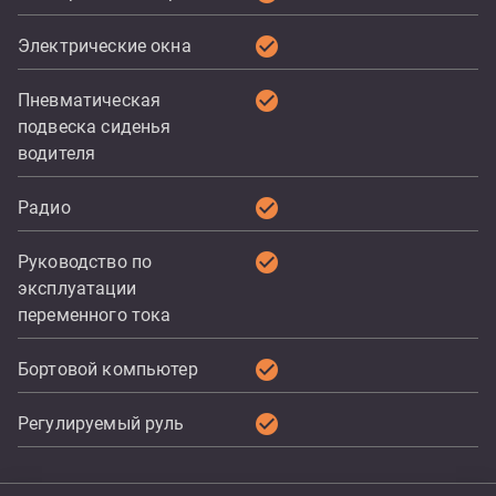
check_circle
Электрические окна
check_circle
Пневматическая
подвеска сиденья
водителя
check_circle
Радио
check_circle
Руководство по
эксплуатации
переменного тока
check_circle
Бортовой компьютер
check_circle
Регулируемый руль