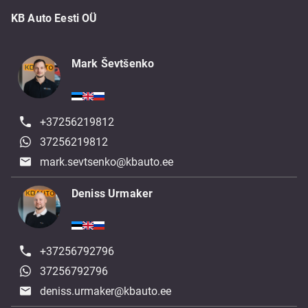
KB Auto Eesti OÜ
Mark Ševtšenko
+37256219812
37256219812
mark.sevtsenko@kbauto.ee
Deniss Urmaker
+37256792796
37256792796
deniss.urmaker@kbauto.ee