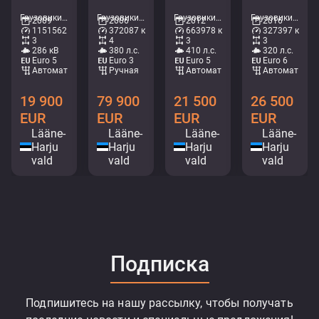
Грузовики - Крановая платформа • M215-6363
Грузовики - Крановая платформа • M582-2228
Грузовики - Холодильник • M420-1252
Грузовики - Холодильник • M714-0584
2009
2006
2012
2016
1151562 км
372087 км
663978 км
327397 км
3
4
3
3
286 кВ
380 л.с.
410 л.с.
320 л.с.
Euro 5
Euro 3
Euro 5
Euro 6
Aвтомат
Ручная
Aвтомат
Aвтомат
19 900
79 900
21 500
26 500
EUR
EUR
EUR
EUR
Lääne-
Lääne-
Lääne-
Lääne-
Harju
Harju
Harju
Harju
vald
vald
vald
vald
Подписка
Подпишитесь на нашу рассылку, чтобы получать