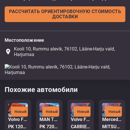
РАССЧИТАТЬ ОРИЕНТИРОВОЧНУЮ СТОИМОСТЬ
ДОСТАВКИ
Местоположение
Kooli 10, Rummu alevik, 76102, Lääne-Harju vald,
place
Harjumaa
Похожие автомобили
Новый
Новый
Новый
Новый
Volvo FM 9 380 6x2*4
MAN TGA 35.380 8x4
Volvo FM410 6x2*4
Mercedes-Benz Antos 2532 6x2*4
PK 12002 / PLATFORM L=8003 mm
PK 72002 / EXPORT OUTSIDE EU ONLY!
CARRIER SUPRA 950 MT / 2 ZONE FRIDGE
MITSUBISHI TU85SA / BOX L=8539 mm