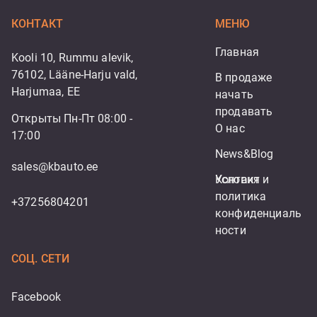
КОНТАКТ
МЕНЮ
Главная
Kooli 10, Rummu alevik,
76102, Lääne-Harju vald,
В продаже
Harjumaa, EE
начать 
продавать
Открыты Пн-Пт 08:00 -
О нас
17:00
News&Blog
sales@kbauto.ee
Контакт
Условия и 
политика 
+37256804201
конфиденциаль
ности
СОЦ. СЕТИ
Facebook