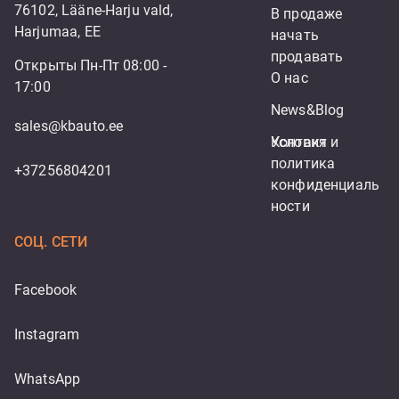
76102, Lääne-Harju vald,
В продаже
Harjumaa, EE
начать 
продавать
Открыты Пн-Пт 08:00 -
О нас
17:00
News&Blog
sales@kbauto.ee
Контакт
Условия и 
политика 
+37256804201
конфиденциаль
ности
СОЦ. СЕТИ
Facebook
Instagram
WhatsApp