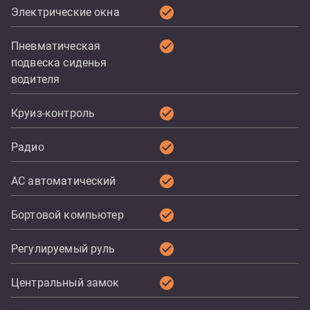
check_circle
Электрические окна
check_circle
Пневматическая
подвеска сиденья
водителя
check_circle
Круиз-контроль
check_circle
Радио
check_circle
AC автоматический
check_circle
Бортовой компьютер
check_circle
Регулируемый руль
check_circle
Центральный замок