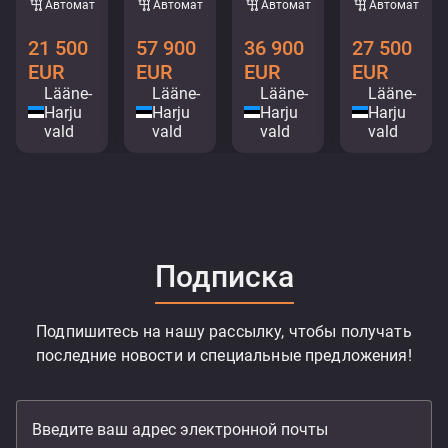
Aвтомат
Aвтомат
Aвтомат
Aвтомат
21 500
57 900
36 900
27 500
EUR
EUR
EUR
EUR
Lääne-
Lääne-
Lääne-
Lääne-
Harju
Harju
Harju
Harju
vald
vald
vald
vald
Подписка
Подпишитесь на нашу рассылку, чтобы получать
последние новости и специальные предложения!
Введите ваш адрес электронной почты