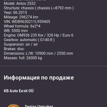
Model: Antos 2532
Structure: chassis ( chassis L=8792 mm )
Year: 06.2015
Mileage: 296274 km
VIN: WDB9630211L959405
Wheel formula: 6x2*4
WB: 5500 mm
Engine: OM936 235 Kw / 320 Hp / Euro 6
Gearbox: automatic ( G140-8 )
Suspension: air / air
Brakes: disc
Dimensions: L/W: 10900 mm / 2550 mm
Masses: full: 26000 kg
Информация по продаже
KB Auto Eesti OÜ
Deniss Urmaker