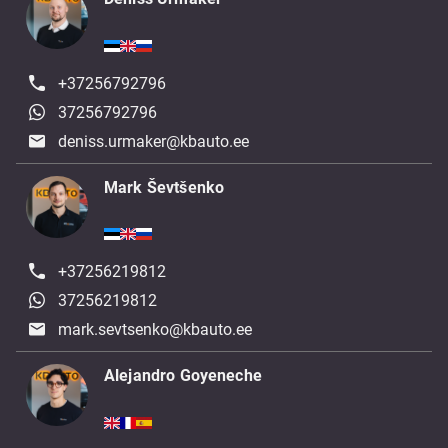
+37256792796
37256792796
deniss.urmaker@kbauto.ee
Mark Ševtšenko
+37256219812
37256219812
mark.sevtsenko@kbauto.ee
Alejandro Goyeneche