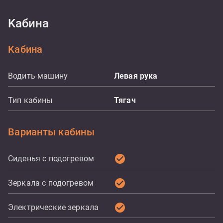
Kабина
Kабина
Водить машину
Левая рука
Тип кабины
Тягач
Варианты кабины
check_circle
Сиденья с подогревом
check_circle
Зеркала с подогревом
check_circle
Электрические зеркала