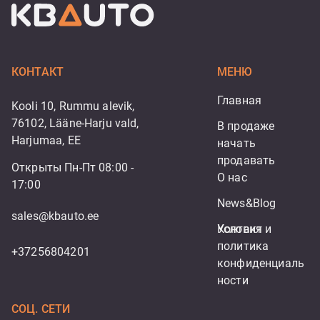
КОНТАКТ
МЕНЮ
Главная
Kooli 10, Rummu alevik,
76102, Lääne-Harju vald,
В продаже
Harjumaa, EE
начать 
продавать
Открыты Пн-Пт 08:00 -
О нас
17:00
News&Blog
sales@kbauto.ee
Контакт
Условия и 
политика 
+37256804201
конфиденциаль
ности
СОЦ. СЕТИ