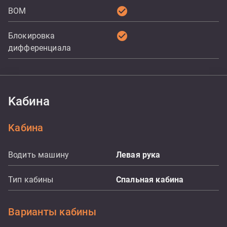
check_circle
ВОМ
check_circle
Блокировка
дифференциала
Kабина
Kабина
Водить машину
Левая рука
Тип кабины
Спальная кабина
Варианты кабины