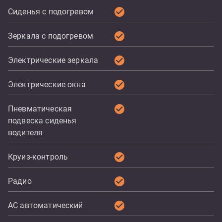
check_circle
Сиденья с подогревом
check_circle
Зеркала с подогревом
check_circle
Электрические зеркала
check_circle
Электрические окна
check_circle
Пневматическая
подвеска сиденья
водителя
check_circle
Круиз-контроль
check_circle
Радио
check_circle
AC автоматический