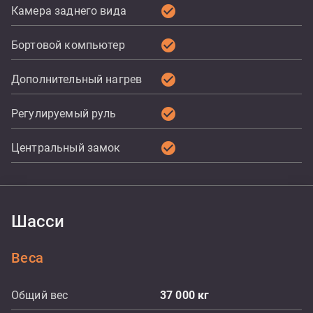
check_circle
Камера заднего вида
check_circle
Бортовой компьютер
check_circle
Дополнительный нагрев
check_circle
Регулируемый руль
check_circle
Центральный замок
Шасси
Веса
Общий вес
37 000
кг