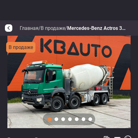
Главная
/
В продаже
/
Mercedes-Benz Actros 3246 8x4
arrow_back_ios
В продаже