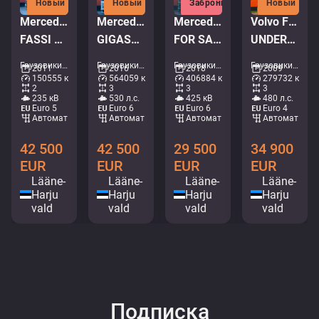
Новый
Новый
Забронировано
Новый
Mercedes-Benz Actros 1832 4x2
Mercedes-Benz Actros 2653 6x2
Mercedes-Benz Actros 2658 6x4
Volvo FH480 6x4
FASSI F135A22 / BOX L=3707 mm
GIGASPACE / JOAB L20 ton / L=5400 mm
FOR SALE AS CHASSIS / RETARDER / CHASSIS L=6600 mm
UNDERBODY SCARPER / SNOWPLOW EQUIPMENT
Грузовики - Кран-самосвал • M253-8328
Грузовики - Крюковой подъемник • M025-3669
Грузовики - Шасси • M435-3734
Грузовики - Самосвал • M012-2881
2011
2016
2018
2009
150555 км
564059 км
406884 км
279732 км
2
3
3
3
235 кВ
530 л.с.
425 кВ
480 л.с.
Euro 5
Euro 6
Euro 6
Euro 4
Aвтомат
Aвтомат
Aвтомат
Aвтомат
42 500
42 500
29 500
34 900
EUR
EUR
EUR
EUR
Lääne-
Lääne-
Lääne-
Lääne-
Harju
Harju
Harju
Harju
vald
vald
vald
vald
Подписка