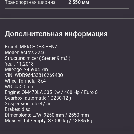
Транспортная ширина
2 550
мм
Дополнительная информация
Brand: MERCEDES-BENZ
Model: Actros 3246
Structure: mixer ( Stetter 9 m3 )
Year: 11.2018
Mileage: 246904 km
VIN: WDB96433810269430
Wheel formula: 8x4
WB: 4550 mm
Engine: OM470LA 335 Kw / 460 Hp / Euro 6
Gearbox: automatic ( G230-12 )
Suspension: steel / air
Brakes: disc
Dimensions: L/W: 9250 mm / 2550 mm
Masses: full/empty: 37000 kg / 13835 kg