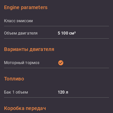
Engine parameters
Класс эмиссии
Объем двигателя
5 100
см³
Варианты двигателя
check_circle
Моторный тормоз
Топливо
Бак 1 объем
120
л
Коробка передач