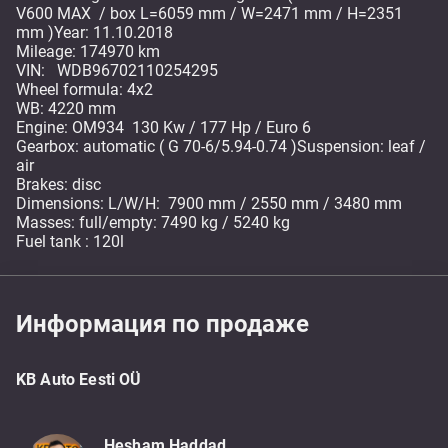
V600 MAX / box L=6059 mm / W=2471 mm / H=2351
mm )Year: 11.10.2018
Mileage: 174970 km
VIN: WDB96702110254295
Wheel formula: 4x2
WB: 4220 mm
Engine: OM934 130 Kw / 177 Hp / Euro 6
Gearbox: automatic ( G 70-6/5.94-0.74 )Suspension: leaf /
air
Brakes: disc
Dimensions: L/W/H: 7900 mm / 2550 mm / 3480 mm
Masses: full/empty: 7490 kg / 5240 kg
Информация по продаже
KB Auto Eesti OÜ
Hesham Haddad