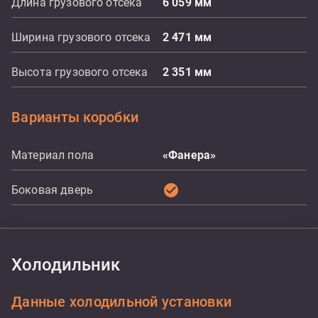
Длина грузового отсека
6 059
мм
Ширина грузового отсека
2 471
мм
Высота грузового отсека
2 351
мм
Варианты коробки
Материал пола
«Фанера»
check_circle
Боковая дверь
Холодильник
Данные холодильной установки