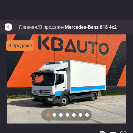
Главная
/
В продаже
/
Mercedes-Benz 818 4x2
arrow_back_ios
В продаже