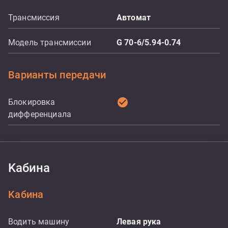
Трансмиссия
Aвтомат
Модель трансмиссии
G 70-6/5.94-0.74
Варианты передачи
check_circle
Блокировка
дифференциала
Kабина
Kабина
Водить машину
Левая рука