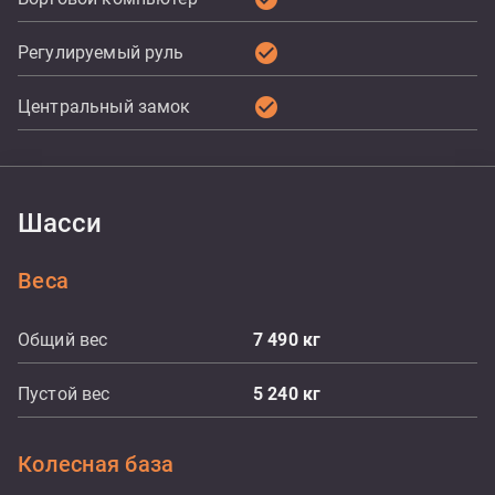
check_circle
Регулируемый руль
check_circle
Центральный замок
Шасси
Веса
Общий вес
7 490
кг
Пустой вес
5 240
кг
Колесная база