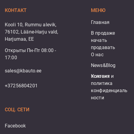
КОНТАКТ
МЕНЮ
Главная
Kooli 10, Rummu alevik,
76102, Lääne-Harju vald,
В продаже
Harjumaa, EE
начать 
продавать
Открыты Пн-Пт 08:00 -
О нас
17:00
News&Blog
sales@kbauto.ee
Контакт
Условия и 
политика 
+37256804201
конфиденциаль
ности
СОЦ. СЕТИ
Facebook