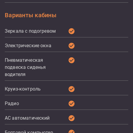
Варианты кабины
check_circle
Зеркала с подогревом
check_circle
Электрические окна
check_circle
Пневматическая
подвеска сиденья
водителя
check_circle
Круиз-контроль
check_circle
Радио
check_circle
AC автоматический
check_circle
Бортовой компьютер